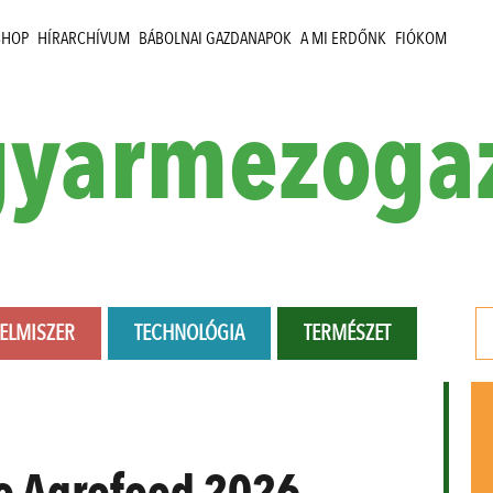
SHOP
HÍRARCHÍVUM
BÁBOLNAI GAZDANAPOK
A MI ERDŐNK
FIÓKOM
yarmezoga
LELMISZER
TECHNOLÓGIA
TERMÉSZET
io Agrofood 2026