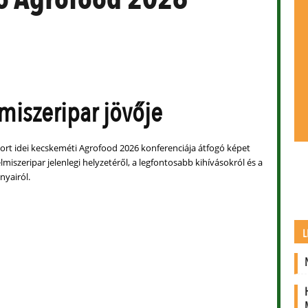
lmiszeripar jövője
port idei kecskeméti Agrofood 2026 konferenciája átfogó képet
elmiszeripar jelenlegi helyzetéről, a legfontosabb kihívásokról és a
ányairól.
L