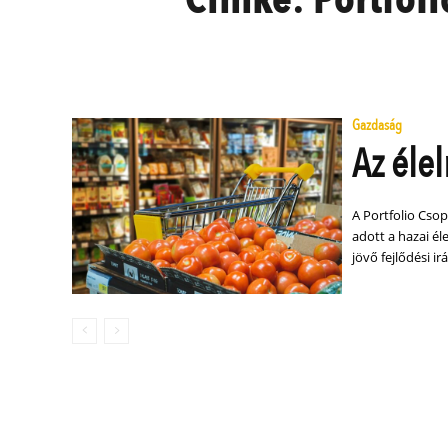
Gazdaság
Az éle
A Portfolio Cso
adott a hazai él
jövő fejlődési ir