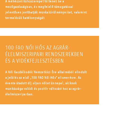
A méhészek kulcsszerepet töltenek be a
mezőgazdaságban, és megfelelő támogatással
jelentősen javíthatják munkakörülményeiket, valamint
termelésük hatékonyságát.
100 FAO NŐI HŐS AZ AGRÁR-
ÉLELMISZERIPARI RENDSZEREKBEN
ÉS A VIDÉKFEJLESZTÉSBEN
A Női Gazdálkodók Nemzetközi Éve alkalmából elindult
a jelölés az első „100 FAO Női Hős” elismerésre. Az
évente átadott díj olyan nőket ünnepel, akiknek
munkássága valódi és pozitív változást hoz az agrár-
élelmiszeriparban.