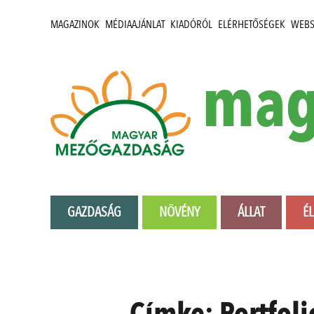
MAGAZINOK
MÉDIAAJÁNLAT
KIADÓRÓL
ELÉRHETŐSÉGEK
WEB
mag
GAZDASÁG
NÖVÉNY
ÁLLAT
É
Címke:
Portfol