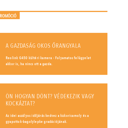
PROMÓCIÓ
A GAZDASÁG OKOS ŐRANGYALA
Reolink G450 kültéri kamera - Folyamatos felügyelet
akkor is, ha nincs ott a gazda.
ÖN HOGYAN DÖNT? VÉDEKEZIK VAGY
KOCKÁZTAT?
Az idei aszályos időjárás kedvez a kukoricamoly és a
gyapottok-bagolylepke gradációjának.