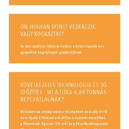
ÖN HOGYAN DÖNT? VÉDEKEZIK
VAGY KOCKÁZTAT?
Az idei aszályos időjárás kedvez a kukoricamoly és a
gyapottok-bagolylepke gradációjának.
KÖVETKEZETES TECHNOLÓGIA ÉS JÓ
IDŐZÍTÉS - MI A TITKA 4,84 TONNÁS
REPCEÁTLAGNAK?
Miközben az ország számos térségében az aszály évről
évre újabb kihívások elé állítja a repcetermesztőket,
a Pécsváradi Agrover Kft.-nél és a Pécs-Reménypusztai