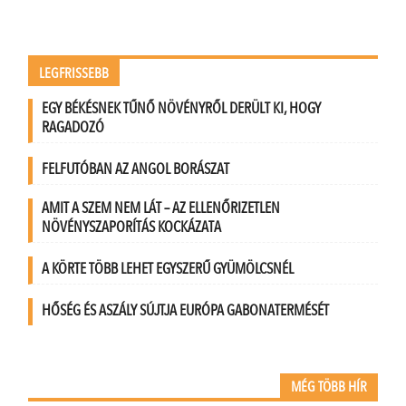
LEGFRISSEBB
EGY BÉKÉSNEK TŰNŐ NÖVÉNYRŐL DERÜLT KI, HOGY
RAGADOZÓ
FELFUTÓBAN AZ ANGOL BORÁSZAT
AMIT A SZEM NEM LÁT – AZ ELLENŐRIZETLEN
NÖVÉNYSZAPORÍTÁS KOCKÁZATA
A KÖRTE TÖBB LEHET EGYSZERŰ GYÜMÖLCSNÉL
HŐSÉG ÉS ASZÁLY SÚJTJA EURÓPA GABONATERMÉSÉT
MÉG TÖBB HÍR