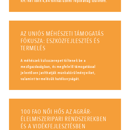
Kft.-nél idén 4,84 tonnás üzemi repceátlag született.
AZ UNIÓS MÉHÉSZETI TÁMOGATÁS
FÓKUSZA: ESZKÖZFEJLESZTÉS ÉS
TERMELÉS
A méhészek kulcsszerepet töltenek be a
mezőgazdaságban, és megfelelő támogatással
jelentősen javíthatják munkakörülményeiket,
valamint termelésük hatékonyságát.
100 FAO NŐI HŐS AZ AGRÁR-
ÉLELMISZERIPARI RENDSZEREKBEN
ÉS A VIDÉKFEJLESZTÉSBEN