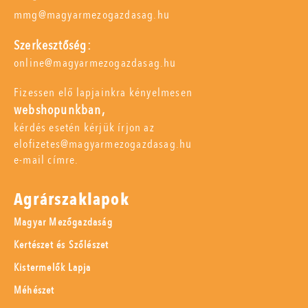
mmg@magyarmezogazdasag.hu
Szerkesztőség:
online@magyarmezogazdasag.hu
Fizessen elő lapjainkra kényelmesen
webshopunkban,
kérdés esetén kérjük írjon az
elofizetes@magyarmezogazdasag.hu
e-mail címre.
Agrárszaklapok
Magyar Mezőgazdaság
Kertészet és Szőlészet
Kistermelők Lapja
Méhészet