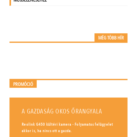
MÉG TÖBB HÍR
PROMÓCIÓ
A GAZDASÁG OKOS ŐRANGYALA
Reolink G450 kültéri kamera - Folyamatos felügyelet
akkor is, ha nincs ott a gazda.