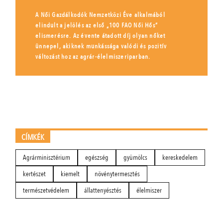
A Női Gazdálkodók Nemzetközi Éve alkalmából
elindult a jelölés az első „100 FAO Női Hős”
elismerésre. Az évente átadott díj olyan nőket
ünnepel, akiknek munkássága valódi és pozitív
változást hoz az agrár-élelmiszeriparban.
CÍMKÉK
Agrárminisztérium
egészség
gyümölcs
kereskedelem
kertészet
kiemelt
növénytermesztés
természetvédelem
állattenyésztés
élelmiszer