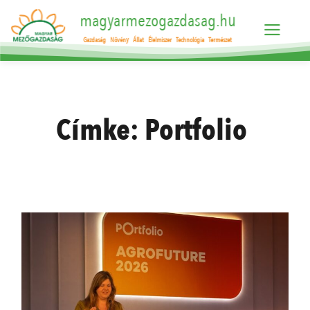
magyarmezogazdasag.hu
Gazdaság
Növény
Állat
Élelmiszer
Technológia
Természet
Címke:
Portfolio