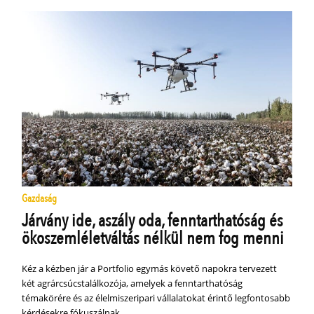
Gazdaság
Járvány ide, aszály oda, fenntarthatóság és
ökoszemléletváltás nélkül nem fog menni
Kéz a kézben jár a Portfolio egymás követő napokra tervezett
két agrárcsúcstalálkozója, amelyek a fenntarthatóság
témakörére és az élelmiszeripari vállalatokat érintő legfontosabb
kérdésekre fókuszálnak.