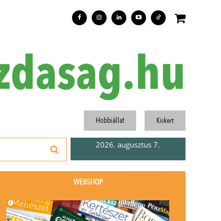
zdasag.hu
Hobbiállat
Kiskert
2026. augusztus 7.
WEBSHOP