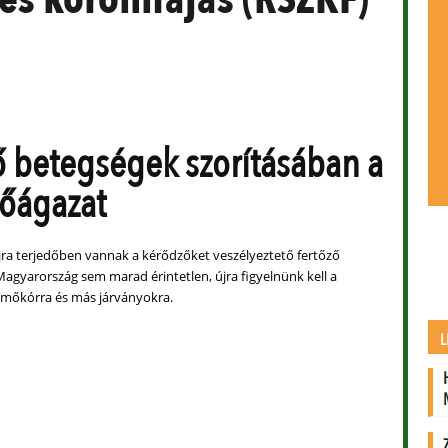
ő betegségek szorításában a
őágazat
jra terjedőben vannak a kérődzőket veszélyeztető fertőző
Magyarország sem marad érintetlen, újra figyelnünk kell a
ümőkórra és más járványokra.
L