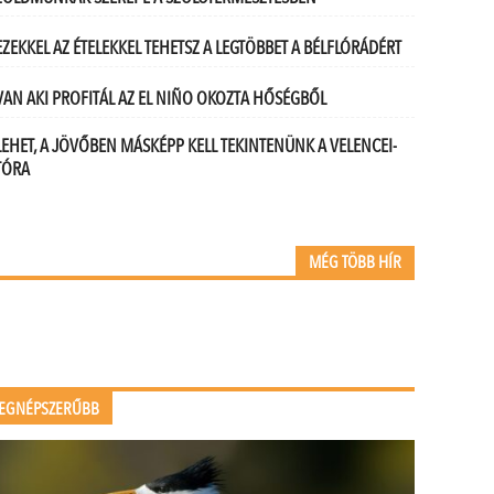
EZEKKEL AZ ÉTELEKKEL TEHETSZ A LEGTÖBBET A BÉLFLÓRÁDÉRT
VAN AKI PROFITÁL AZ EL NIÑO OKOZTA HŐSÉGBŐL
LEHET, A JÖVŐBEN MÁSKÉPP KELL TEKINTENÜNK A VELENCEI-
TÓRA
MÉG TÖBB HÍR
EGNÉPSZERŰBB