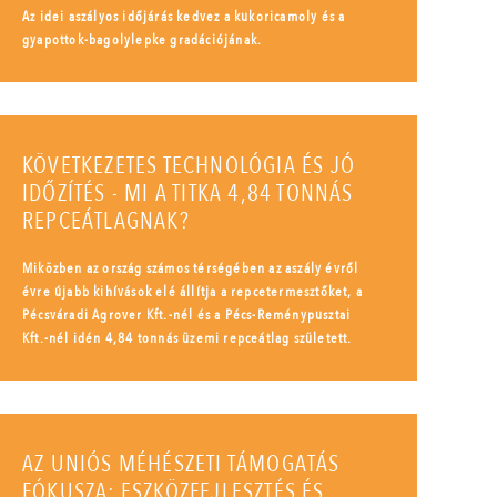
Az idei aszályos időjárás kedvez a kukoricamoly és a
gyapottok-bagolylepke gradációjának.
KÖVETKEZETES TECHNOLÓGIA ÉS JÓ
IDŐZÍTÉS - MI A TITKA 4,84 TONNÁS
REPCEÁTLAGNAK?
Miközben az ország számos térségében az aszály évről
évre újabb kihívások elé állítja a repcetermesztőket, a
Pécsváradi Agrover Kft.-nél és a Pécs-Reménypusztai
Kft.-nél idén 4,84 tonnás üzemi repceátlag született.
AZ UNIÓS MÉHÉSZETI TÁMOGATÁS
FÓKUSZA: ESZKÖZFEJLESZTÉS ÉS