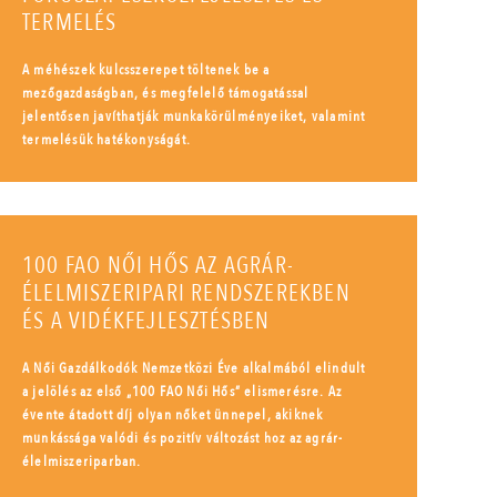
TERMELÉS
A méhészek kulcsszerepet töltenek be a
mezőgazdaságban, és megfelelő támogatással
jelentősen javíthatják munkakörülményeiket, valamint
termelésük hatékonyságát.
100 FAO NŐI HŐS AZ AGRÁR-
ÉLELMISZERIPARI RENDSZEREKBEN
ÉS A VIDÉKFEJLESZTÉSBEN
A Női Gazdálkodók Nemzetközi Éve alkalmából elindult
a jelölés az első „100 FAO Női Hős” elismerésre. Az
évente átadott díj olyan nőket ünnepel, akiknek
munkássága valódi és pozitív változást hoz az agrár-
élelmiszeriparban.