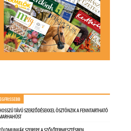
EGFRISSEBB
HOSSZÚ TÁVÚ SZERZŐDÉSEKKEL ÖSZTÖNZIK A FENNTARTHATÓ
MARHAHÚST
ZÖLDMUNKÁK SZEREPE A SZŐLŐTERMESZTÉSBEN