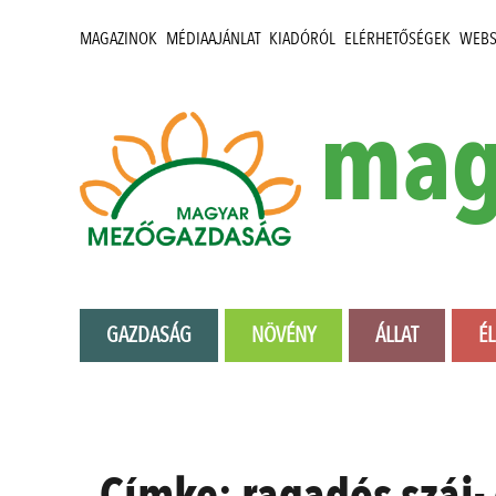
MAGAZINOK
MÉDIAAJÁNLAT
KIADÓRÓL
ELÉRHETŐSÉGEK
WEB
mag
GAZDASÁG
NÖVÉNY
ÁLLAT
É
Címke:
ragadós száj-