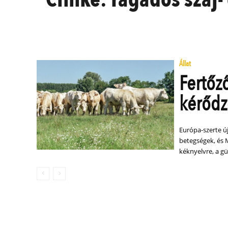
Állat
Fertőz
kérődz
Európa-szerte ú
betegségek, és 
kéknyelvre, a g