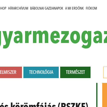
SHOP
HÍRARCHÍVUM
BÁBOLNAI GAZDANAPOK
A MI ERDŐNK
FIÓKOM
yarmezoga
LELMISZER
TECHNOLÓGIA
TERMÉSZET
 és körömfájás (RSZKF)