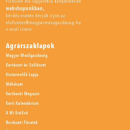
Fizessen elő lapjainkra kényelmesen
webshopunkban,
kérdés esetén kérjük írjon az
elofizetes@magyarmezogazdasag.hu
e-mail címre.
Agrárszaklapok
Magyar Mezőgazdaság
Kertészet és Szőlészet
Kistermelők Lapja
Méhészet
Kertbarát Magazin
Kerti Kalendárium
A Mi Erdőnk
Borászati Füzetek