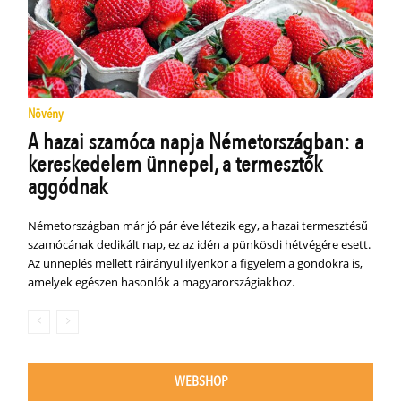
Növény
A hazai szamóca napja Németországban: a
kereskedelem ünnepel, a termesztők
aggódnak
Németországban már jó pár éve létezik egy, a hazai termesztésű
szamócának dedikált nap, ez az idén a pünkösdi hétvégére esett.
Az ünneplés mellett ráirányul ilyenkor a figyelem a gondokra is,
amelyek egészen hasonlók a magyarországiakhoz.
WEBSHOP