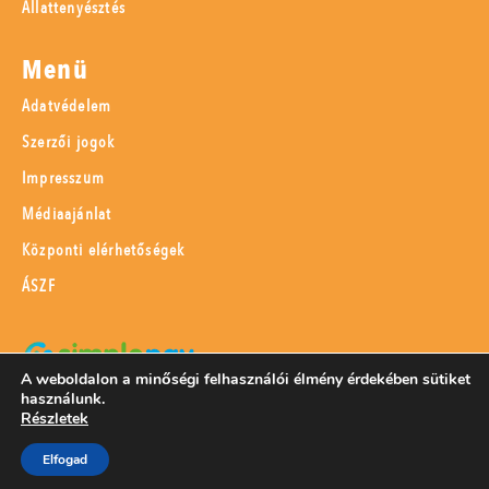
Állattenyésztés
Menü
Adatvédelem
Szerzői jogok
Impresszum
Médiaajánlat
Központi elérhetőségek
ÁSZF
A weboldalon a minőségi felhasználói élmény érdekében sütiket
használunk.
SimplePay adattovábbítási nyilatkozat
Részletek
Elfogad
© 2023 Magyar Mezőgazdaság Kft.