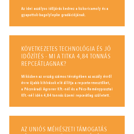
Az idei aszályos időjárás kedvez a kukoricamoly és a
gyapottok-bagolylepke gradációjának.
KÖVETKEZETES TECHNOLÓGIA ÉS JÓ
IDŐZÍTÉS - MI A TITKA 4,84 TONNÁS
REPCEÁTLAGNAK?
Miközben az ország számos térségében az aszály évről
évre újabb kihívások elé állítja a repcetermesztőket,
a Pécsváradi Agrover Kft.-nél és a Pécs-Reménypusztai
Kft.-nél idén 4,84 tonnás üzemi repceátlag született.
AZ UNIÓS MÉHÉSZETI TÁMOGATÁS