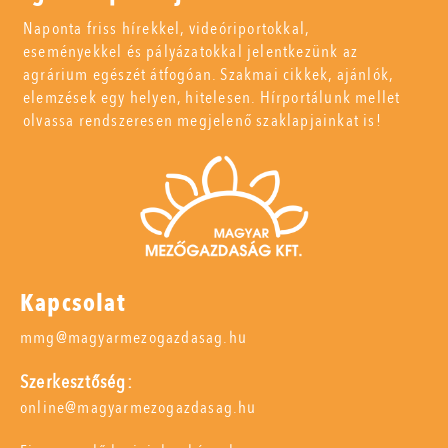
Naponta friss hírekkel, videóriportokkal,
eseményekkel és pályázatokkal jelentkezünk az
agrárium egészét átfogóan. Szakmai cikkek, ajánlók,
elemzések egy helyen, hitelesen. Hírportálunk mellet
olvassa rendszeresen megjelenő szaklapjainkat is!
Kapcsolat
mmg@magyarmezogazdasag.hu
Szerkesztőség:
online@magyarmezogazdasag.hu