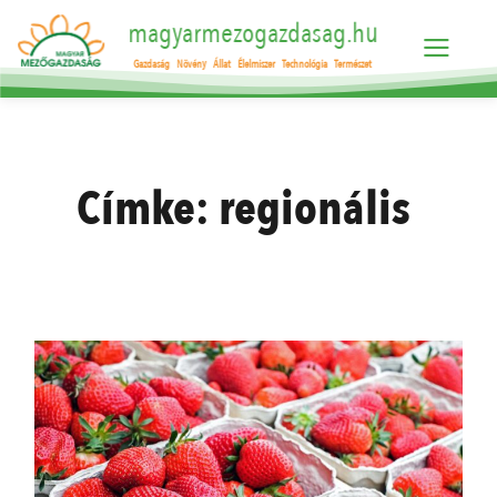
magyarmezogazdasag.hu
Gazdaság
Növény
Állat
Élelmiszer
Technológia
Természet
Címke:
regionális