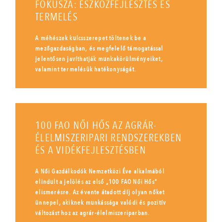
FÓKUSZA: ESZKÖZFEJLESZTÉS ÉS
TERMELÉS
A méhészek kulcsszerepet töltenek be a
mezőgazdaságban, és megfelelő támogatással
jelentősen javíthatják munkakörülményeiket,
valamint termelésük hatékonyságát.
100 FAO NŐI HŐS AZ AGRÁR-
ÉLELMISZERIPARI RENDSZEREKBEN
ÉS A VIDÉKFEJLESZTÉSBEN
A Női Gazdálkodók Nemzetközi Éve alkalmából
elindult a jelölés az első „100 FAO Női Hős”
elismerésre. Az évente átadott díj olyan nőket
ünnepel, akiknek munkássága valódi és pozitív
változást hoz az agrár-élelmiszeriparban.