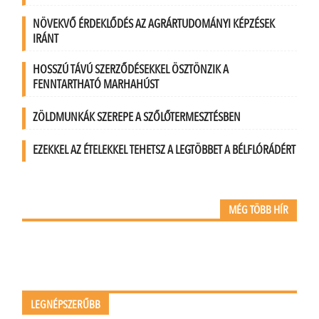
NÖVEKVŐ ÉRDEKLŐDÉS AZ AGRÁRTUDOMÁNYI KÉPZÉSEK
IRÁNT
HOSSZÚ TÁVÚ SZERZŐDÉSEKKEL ÖSZTÖNZIK A
FENNTARTHATÓ MARHAHÚST
ZÖLDMUNKÁK SZEREPE A SZŐLŐTERMESZTÉSBEN
EZEKKEL AZ ÉTELEKKEL TEHETSZ A LEGTÖBBET A BÉLFLÓRÁDÉRT
MÉG TÖBB HÍR
LEGNÉPSZERŰBB