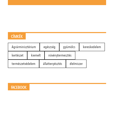
CÍMKÉK
Agrárminisztérium
egészség
gyümölcs
kereskedelem
kertészet
kiemelt
növénytermesztés
természetvédelem
állattenyésztés
élelmiszer
FACEBOOK