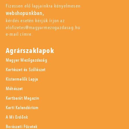
Fizessen elő lapjainkra kényelmesen
webshopunkban,
kérdés esetén kérjük írjon az
elofizetes@magyarmezogazdasag.hu
e-mail címre.
Agrárszaklapok
Magyar Mezőgazdaság
Kertészet és Szőlészet
Kistermelők Lapja
Méhészet
Kertbarát Magazin
Kerti Kalendárium
A Mi Erdőnk
Borászati Füzetek