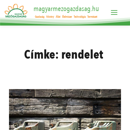
magyarmezogazdasag.hu
Gazdaság
Növény
Állat
Élelmiszer
Technológia
Természet
Címke:
rendelet