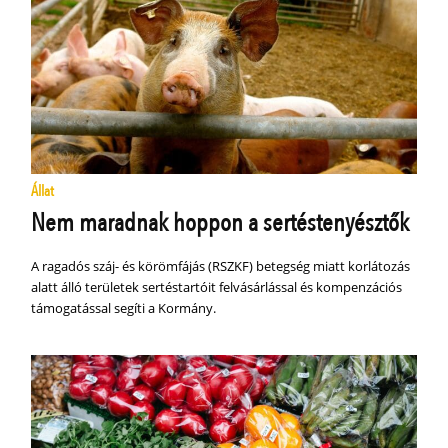
Állat
Nem maradnak hoppon a sertéstenyésztők
A ragadós száj- és körömfájás (RSZKF) betegség miatt korlátozás
alatt álló területek sertéstartóit felvásárlással és kompenzációs
támogatással segíti a Kormány.