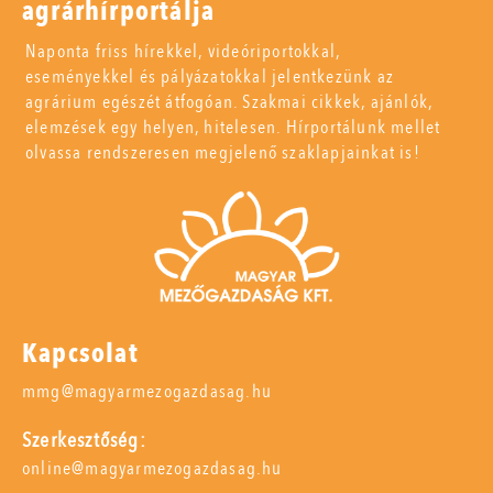
agrárhírportálja
Naponta friss hírekkel, videóriportokkal,
eseményekkel és pályázatokkal jelentkezünk az
agrárium egészét átfogóan. Szakmai cikkek, ajánlók,
elemzések egy helyen, hitelesen. Hírportálunk mellet
olvassa rendszeresen megjelenő szaklapjainkat is!
Kapcsolat
mmg@magyarmezogazdasag.hu
Szerkesztőség:
online@magyarmezogazdasag.hu