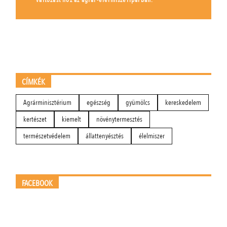
CÍMKÉK
Agrárminisztérium
egészség
gyümölcs
kereskedelem
kertészet
kiemelt
növénytermesztés
természetvédelem
állattenyésztés
élelmiszer
FACEBOOK