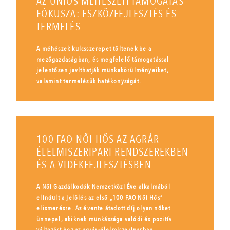
AZ UNIÓS MÉHÉSZETI TÁMOGATÁS
FÓKUSZA: ESZKÖZFEJLESZTÉS ÉS
TERMELÉS
A méhészek kulcsszerepet töltenek be a
mezőgazdaságban, és megfelelő támogatással
jelentősen javíthatják munkakörülményeiket,
valamint termelésük hatékonyságát.
100 FAO NŐI HŐS AZ AGRÁR-
ÉLELMISZERIPARI RENDSZEREKBEN
ÉS A VIDÉKFEJLESZTÉSBEN
A Női Gazdálkodók Nemzetközi Éve alkalmából
elindult a jelölés az első „100 FAO Női Hős”
elismerésre. Az évente átadott díj olyan nőket
ünnepel, akiknek munkássága valódi és pozitív
változást hoz az agrár-élelmiszeriparban.