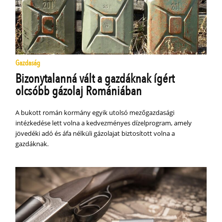
Gazdaság
Bizonytalanná vált a gazdáknak ígért
olcsóbb gázolaj Romániában
A bukott román kormány egyik utolsó mezőgazdasági
intézkedése lett volna a kedvezményes dízelprogram, amely
jövedéki adó és áfa nélküli gázolajat biztosított volna a
gazdáknak.