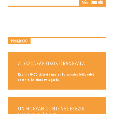
MÉG TÖBB HÍR
PROMÓCIÓ
A GAZDASÁG OKOS ŐRANGYALA
Reolink G450 kültéri kamera - Folyamatos felügyelet
akkor is, ha nincs ott a gazda.
ÖN HOGYAN DÖNT? VÉDEKEZIK