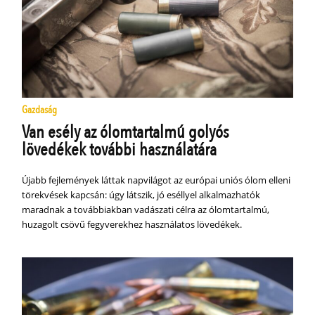
Gazdaság
Van esély az ólomtartalmú golyós
lövedékek további használatára
Újabb fejlemények láttak napvilágot az európai uniós ólom elleni
törekvések kapcsán: úgy látszik, jó eséllyel alkalmazhatók
maradnak a továbbiakban vadászati célra az ólomtartalmú,
huzagolt csövű fegyverekhez használatos lövedékek.