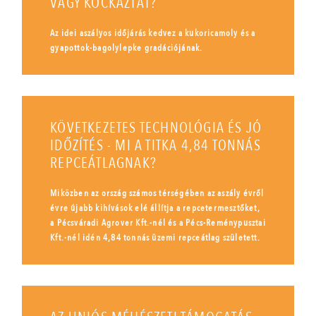
VAGY KOCKÁZTAT?
Az idei aszályos időjárás kedvez a kukoricamoly és a
gyapottok-bagolylepke gradációjának.
KÖVETKEZETES TECHNOLÓGIA ÉS JÓ
IDŐZÍTÉS - MI A TITKA 4,84 TONNÁS
REPCEÁTLAGNAK?
Miközben az ország számos térségében az aszály évről
évre újabb kihívások elé állítja a repcetermesztőket,
a Pécsváradi Agrover Kft.-nél és a Pécs-Reménypusztai
Kft.-nél idén 4,84 tonnás üzemi repceátlag született.