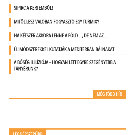
SIPIRC A KERTEMBŐL!
MITŐL LESZ VALÓBAN FOGYASZTÓ EGY TURMIX?
HA KÉTSZER AKKORA LENNE A FÖLD…, DE NEM AZ…
ÚJ MÓDSZEREKKEL KUTATJÁK A MEDITERRÁN BÁLNÁKAT
A BŐSÉG ILLÚZIÓJA – HOGYAN LETT EGYRE SZEGÉNYEBB A
TÁNYÉRUNK?
MÉG TÖBB HÍR
LEGNÉPSZERŰBB