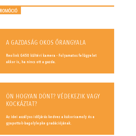
PROMÓCIÓ
A GAZDASÁG OKOS ŐRANGYALA
Reolink G450 kültéri kamera - Folyamatos felügyelet
akkor is, ha nincs ott a gazda.
ÖN HOGYAN DÖNT? VÉDEKEZIK VAGY
KOCKÁZTAT?
Az idei aszályos időjárás kedvez a kukoricamoly és a
gyapottok-bagolylepke gradációjának.