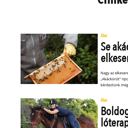
Állat
Se aká
elkese
Nagy az elkeser
„Akáckörút” rip
kérdeztünk meg
Állat
Boldog
lótera