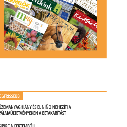
EGFRISSEBB
ÜZEMANYAGHIÁNY ÉS EL NIÑO NEHEZÍTI A
PÁLMAÜLTETVÉNYEKEN A BETAKARÍTÁST
SIPIRC A KERTEMBŐL!