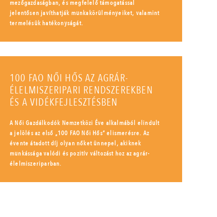
mezőgazdaságban, és megfelelő támogatással
jelentősen javíthatják munkakörülményeiket, valamint
termelésük hatékonyságát.
100 FAO NŐI HŐS AZ AGRÁR-
ÉLELMISZERIPARI RENDSZEREKBEN
ÉS A VIDÉKFEJLESZTÉSBEN
A Női Gazdálkodók Nemzetközi Éve alkalmából elindult
a jelölés az első „100 FAO Női Hős” elismerésre. Az
évente átadott díj olyan nőket ünnepel, akiknek
munkássága valódi és pozitív változást hoz az agrár-
élelmiszeriparban.