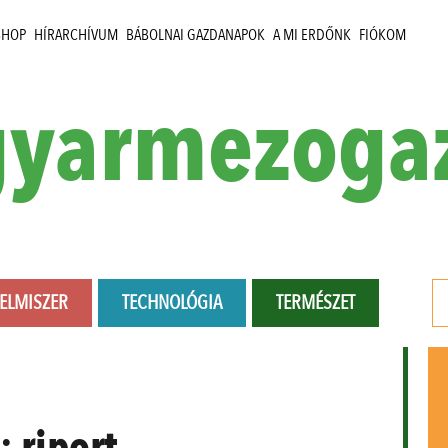
SHOP
HÍRARCHÍVUM
BÁBOLNAI GAZDANAPOK
A MI ERDŐNK
FIÓKOM
yarmezoga
LELMISZER
TECHNOLÓGIA
TERMÉSZET
:
riport