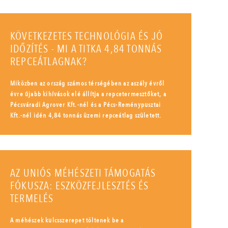
KÖVETKEZETES TECHNOLÓGIA ÉS JÓ
IDŐZÍTÉS - MI A TITKA 4,84 TONNÁS
REPCEÁTLAGNAK?
Miközben az ország számos térségében az aszály évről
évre újabb kihívások elé állítja a repcetermesztőket, a
Pécsváradi Agrover Kft.-nél és a Pécs-Reménypusztai
Kft.-nél idén 4,84 tonnás üzemi repceátlag született.
AZ UNIÓS MÉHÉSZETI TÁMOGATÁS
FÓKUSZA: ESZKÖZFEJLESZTÉS ÉS
TERMELÉS
A méhészek kulcsszerepet töltenek be a