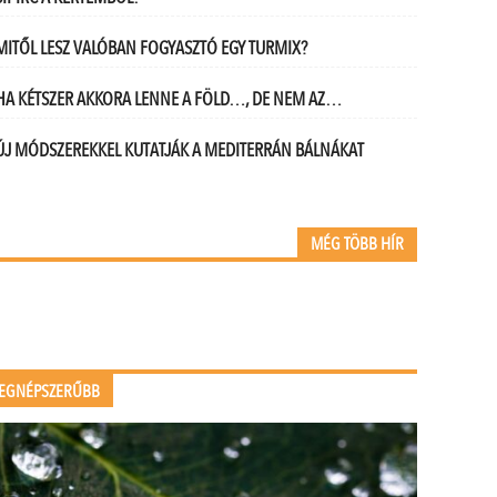
MITŐL LESZ VALÓBAN FOGYASZTÓ EGY TURMIX?
HA KÉTSZER AKKORA LENNE A FÖLD…, DE NEM AZ…
ÚJ MÓDSZEREKKEL KUTATJÁK A MEDITERRÁN BÁLNÁKAT
MÉG TÖBB HÍR
EGNÉPSZERŰBB