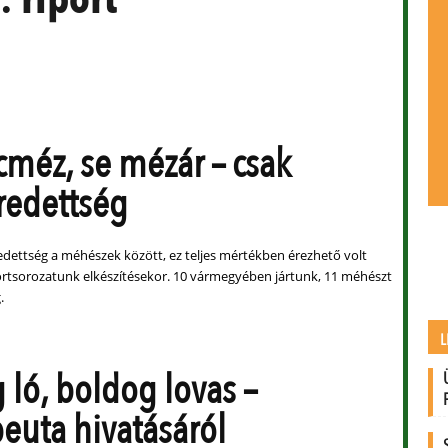
cméz, se mézár – csak
redettség
edettség a méhészek között, ez teljes mértékben érezhető volt
ortsorozatunk elkészítésekor. 10 vármegyében jártunk, 11 méhészt
.
L
 ló, boldog lovas –
peuta hivatásáról