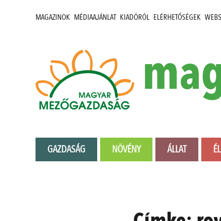
MAGAZINOK
MÉDIAAJÁNLAT
KIADÓRÓL
ELÉRHETŐSÉGEK
WEB
mag
GAZDASÁG
NÖVÉNY
ÁLLAT
É
Címke:
ro