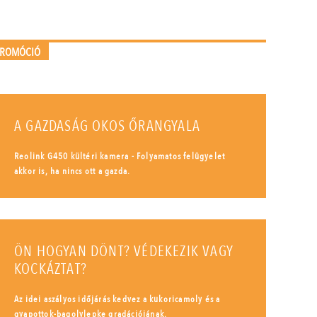
PROMÓCIÓ
A GAZDASÁG OKOS ŐRANGYALA
Reolink G450 kültéri kamera - Folyamatos felügyelet
akkor is, ha nincs ott a gazda.
ÖN HOGYAN DÖNT? VÉDEKEZIK VAGY
KOCKÁZTAT?
Az idei aszályos időjárás kedvez a kukoricamoly és a
gyapottok-bagolylepke gradációjának.