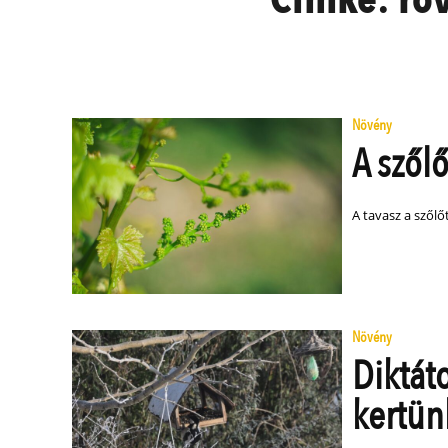
Növény
A szől
A tavasz a szől
Növény
Diktát
kertü