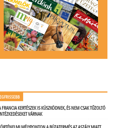
EGFRISSEBB
A FRANCIA KERTÉSZEK IS KÜSZKÖDNEK, ÉS NEM CSAK TŰZOLTÓ
INTÉZKEDÉSEKET VÁRNAK
TÖRTÉNELMI MÉLYPONTON A BÚZATERMÉS AZ ASZÁLY MIATT