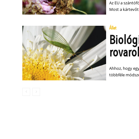
Az EU a szántóf
Most a kártevőt 
Állat
Biológ
rovaro
Ahhoz, hogy egy
többféle módsz