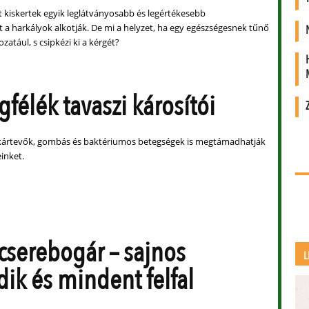
tt kiskertek egyik leglátványosabb és legértékesebb
 a harkályok alkotják. De mi a helyzet, ha egy egészségesnek tűnő
ozatául, s csipkézi ki a kérgét?
félék tavaszi károsítói
rkártevők, gombás és baktériumos betegségek is megtámadhatják
inket.
cserebogár – sajnos
L
dik és mindent felfal