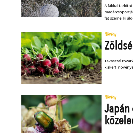
A fákkal tarkíto
madárcsoportját
fát szemel ki áld
Növény
Zöldség
Tavasszal rova
kiskerti növénye
Növény
Japán 
közele