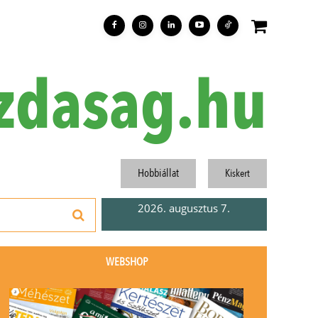
zdasag.hu
Hobbiállat
Kiskert
2026. augusztus 7.
WEBSHOP