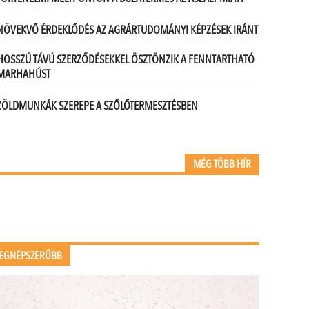
NÖVEKVŐ ÉRDEKLŐDÉS AZ AGRÁRTUDOMÁNYI KÉPZÉSEK IRÁNT
HOSSZÚ TÁVÚ SZERZŐDÉSEKKEL ÖSZTÖNZIK A FENNTARTHATÓ
MARHAHÚST
ZÖLDMUNKÁK SZEREPE A SZŐLŐTERMESZTÉSBEN
MÉG TÖBB HÍR
EGNÉPSZERŰBB