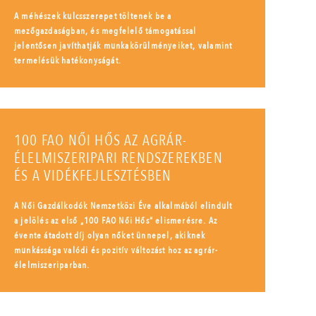
A méhészek kulcsszerepet töltenek be a
mezőgazdaságban, és megfelelő támogatással
jelentősen javíthatják munkakörülményeiket, valamint
termelésük hatékonyságát.
100 FAO NŐI HŐS AZ AGRÁR-
ÉLELMISZERIPARI RENDSZEREKBEN
ÉS A VIDÉKFEJLESZTÉSBEN
A Női Gazdálkodók Nemzetközi Éve alkalmából elindult
a jelölés az első „100 FAO Női Hős” elismerésre. Az
évente átadott díj olyan nőket ünnepel, akiknek
munkássága valódi és pozitív változást hoz az agrár-
élelmiszeriparban.