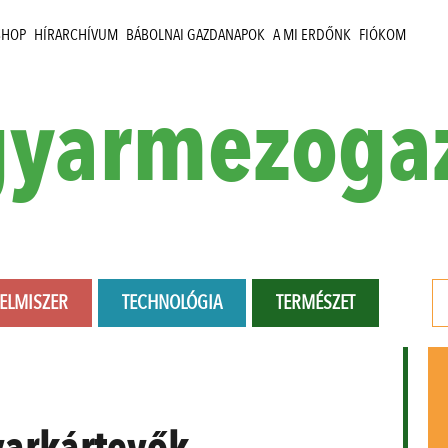
SHOP
HÍRARCHÍVUM
BÁBOLNAI GAZDANAPOK
A MI ERDŐNK
FIÓKOM
yarmezoga
LELMISZER
TECHNOLÓGIA
TERMÉSZET
varkártevők