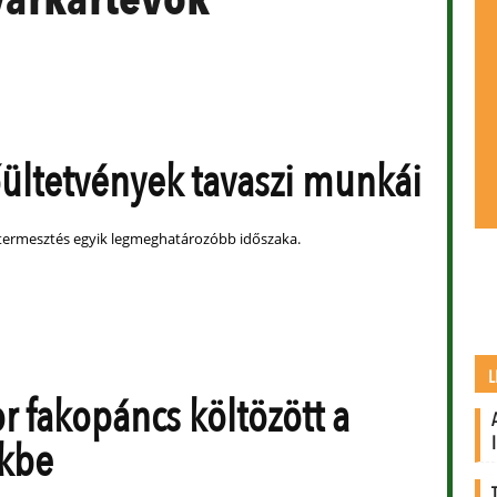
őültetvények tavaszi munkái
őtermesztés egyik legmeghatározóbb időszaka.
L
or fakopáncs költözött a
nkbe