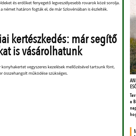
öldeket és erdőket fenyegető legveszélyesebb rovarok közé sorolja.
a német határon fogták el, de már Szlovéniában is észlelték.
iai kertészkedés: már segítő
kat is vásárolhatunk
 konyhakertet vegyszeres kezelések mellőzésével tartsunk fönt,
er összehangolt működése szükséges.