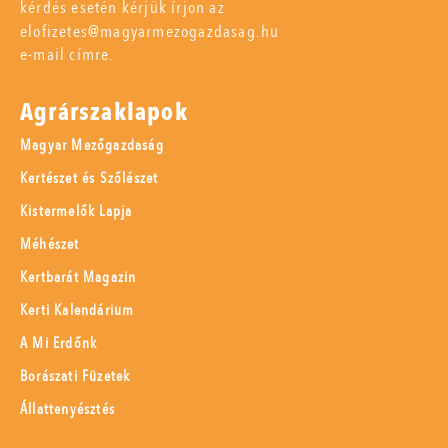
kérdés esetén kérjük írjon az
elofizetes@magyarmezogazdasag.hu
e-mail címre.
Agrárszaklapok
Magyar Mezőgazdaság
Kertészet és Szőlészet
Kistermelők Lapja
Méhészet
Kertbarát Magazin
Kerti Kalendárium
A Mi Erdőnk
Borászati Füzetek
Állattenyésztés