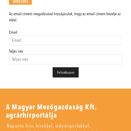
HÍRLEVÉL
Az email címem megadásával hozzájárulok, hogy az email címem kezelje az
oldal.
Email
Teljes név
A Magyar Mezőgazdaság Kft.
agrárhírportálja
Naponta friss hírekkel, videóriportokkal,