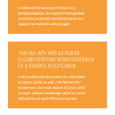
A méhészek kulcsszerepet töltenek be a
mezőgazdaságban, és megfelelő támogatással
jelentősen javíthatják munkakörülményeiket,
valamint termelésük hatékonyságát.
100 FAO NŐI HŐS AZ AGRÁR-
ÉLELMISZERIPARI RENDSZEREKBEN
ÉS A VIDÉKFEJLESZTÉSBEN
A Női Gazdálkodók Nemzetközi Éve alkalmából
elindult a jelölés az első „100 FAO Női Hős”
elismerésre. Az évente átadott díj olyan nőket
ünnepel, akiknek munkássága valódi és pozitív
változást hoz az agrár-élelmiszeriparban.