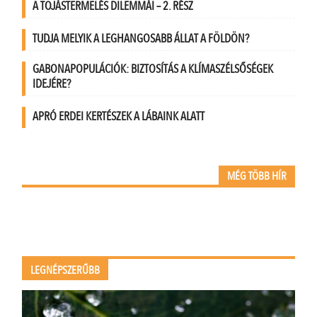
A TOJÁSTERMELÉS DILEMMÁI – 2. RÉSZ
TUDJA MELYIK A LEGHANGOSABB ÁLLAT A FÖLDÖN?
GABONAPOPULÁCIÓK: BIZTOSÍTÁS A KLÍMASZÉLSŐSÉGEK
IDEJÉRE?
APRÓ ERDEI KERTÉSZEK A LÁBAINK ALATT
MÉG TÖBB HÍR
LEGNÉPSZERŰBB