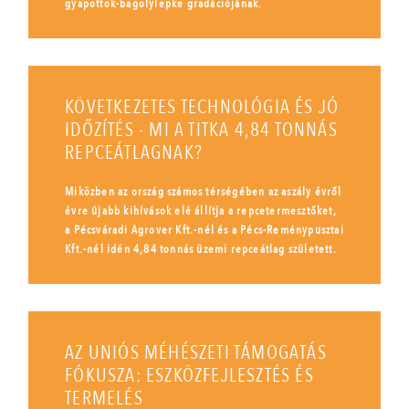
gyapottok-bagolylepke gradációjának.
KÖVETKEZETES TECHNOLÓGIA ÉS JÓ
IDŐZÍTÉS - MI A TITKA 4,84 TONNÁS
REPCEÁTLAGNAK?
Miközben az ország számos térségében az aszály évről
évre újabb kihívások elé állítja a repcetermesztőket,
a Pécsváradi Agrover Kft.-nél és a Pécs-Reménypusztai
Kft.-nél idén 4,84 tonnás üzemi repceátlag született.
AZ UNIÓS MÉHÉSZETI TÁMOGATÁS
FÓKUSZA: ESZKÖZFEJLESZTÉS ÉS
TERMELÉS