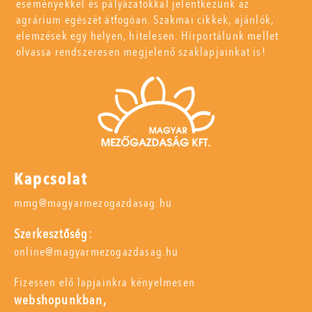
eseményekkel és pályázatokkal jelentkezünk az
agrárium egészét átfogóan. Szakmai cikkek, ajánlók,
elemzések egy helyen, hitelesen. Hírportálunk mellet
olvassa rendszeresen megjelenő szaklapjainkat is!
Kapcsolat
mmg@magyarmezogazdasag.hu
Szerkesztőség:
online@magyarmezogazdasag.hu
Fizessen elő lapjainkra kényelmesen
webshopunkban,