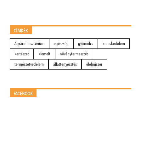
CÍMKÉK
Agrárminisztérium
egészség
gyümölcs
kereskedelem
kertészet
kiemelt
növénytermesztés
természetvédelem
állattenyésztés
élelmiszer
FACEBOOK