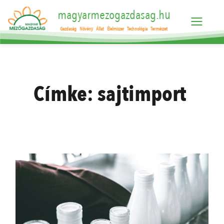
magyarmezogazdasag.hu
Gazdaság
Növény
Állat
Élelmiszer
Technológia
Természet
Címke:
sajtimport