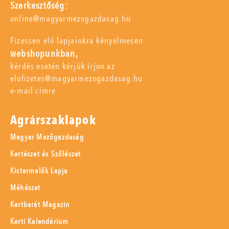
Szerkesztőség:
online@magyarmezogazdasag.hu
Fizessen elő lapjainkra kényelmesen
webshopunkban,
kérdés esetén kérjük írjon az
elofizetes@magyarmezogazdasag.hu
e-mail címre.
Agrárszaklapok
Magyar Mezőgazdaság
Kertészet és Szőlészet
Kistermelők Lapja
Méhészet
Kertbarát Magazin
Kerti Kalendárium