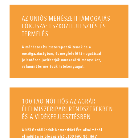
AZ UNIÓS MÉHÉSZETI TÁMOGATÁS
FÓKUSZA: ESZKÖZFEJLESZTÉS ÉS
TERMELÉS
A méhészek kulcsszerepet töltenek be a
mezőgazdaságban, és megfelelő támogatással
jelentősen javíthatják munkakörülményeiket,
valamint termelésük hatékonyságát.
100 FAO NŐI HŐS AZ AGRÁR-
ÉLELMISZERIPARI RENDSZEREKBEN
ÉS A VIDÉKFEJLESZTÉSBEN
A Női Gazdálkodók Nemzetközi Éve alkalmából
elindult a jelölés az első „100 FAO Női Hős”