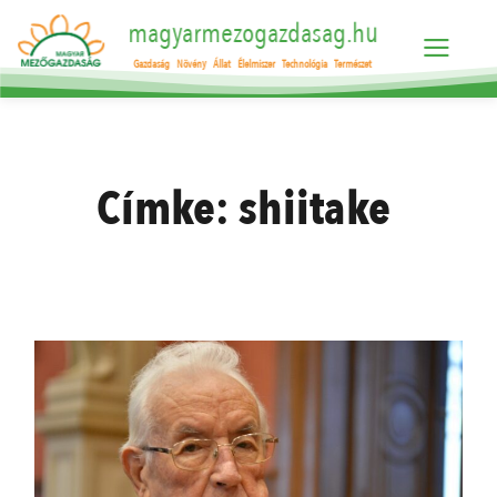
magyarmezogazdasag.hu
Gazdaság
Növény
Állat
Élelmiszer
Technológia
Természet
Címke:
shiitake