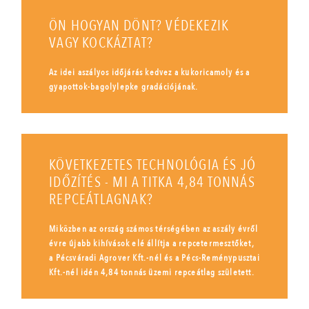
ÖN HOGYAN DÖNT? VÉDEKEZIK
VAGY KOCKÁZTAT?
Az idei aszályos időjárás kedvez a kukoricamoly és a
gyapottok-bagolylepke gradációjának.
KÖVETKEZETES TECHNOLÓGIA ÉS JÓ
IDŐZÍTÉS - MI A TITKA 4,84 TONNÁS
REPCEÁTLAGNAK?
Miközben az ország számos térségében az aszály évről
évre újabb kihívások elé állítja a repcetermesztőket,
a Pécsváradi Agrover Kft.-nél és a Pécs-Reménypusztai
Kft.-nél idén 4,84 tonnás üzemi repceátlag született.