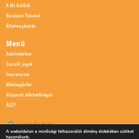
A Mi Erdőnk
Borászati Füzetek
Állattenyésztés
Menü
Adatvédelem
Szerzői jogok
Impresszum
Médiaajánlat
Központi elérhetőségek
ÁSZF
A weboldalon a minőségi felhasználói élmény érdekében sütiket
használunk.
SimplePay adattovábbítási nyilatkozat