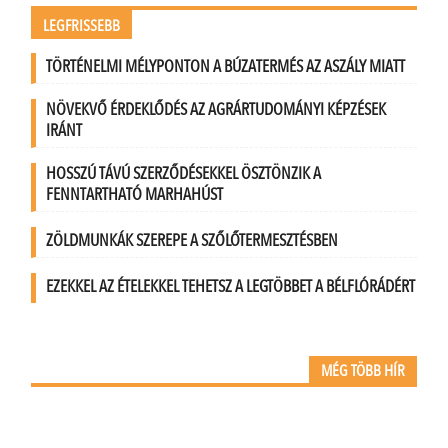
LEGFRISSEBB
TÖRTÉNELMI MÉLYPONTON A BÚZATERMÉS AZ ASZÁLY MIATT
NÖVEKVŐ ÉRDEKLŐDÉS AZ AGRÁRTUDOMÁNYI KÉPZÉSEK
IRÁNT
HOSSZÚ TÁVÚ SZERZŐDÉSEKKEL ÖSZTÖNZIK A
FENNTARTHATÓ MARHAHÚST
ZÖLDMUNKÁK SZEREPE A SZŐLŐTERMESZTÉSBEN
EZEKKEL AZ ÉTELEKKEL TEHETSZ A LEGTÖBBET A BÉLFLÓRÁDÉRT
MÉG TÖBB HÍR