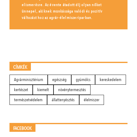
elismerésre. Az évente átadott díj olyan nőket
ünnepel, akiknek munkássága valódi és pozitív
változást hoz az agrár-élelmiszeriparban.
CÍMKÉK
Agrárminisztérium
egészség
gyümölcs
kereskedelem
kertészet
kiemelt
növénytermesztés
természetvédelem
állattenyésztés
élelmiszer
FACEBOOK