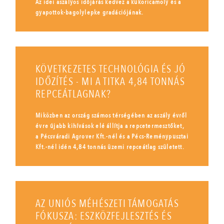
Az idei aszályos időjárás kedvez a kukoricamoly és a
gyapottok-bagolylepke gradációjának.
KÖVETKEZETES TECHNOLÓGIA ÉS JÓ
IDŐZÍTÉS - MI A TITKA 4,84 TONNÁS
REPCEÁTLAGNAK?
Miközben az ország számos térségében az aszály évről
évre újabb kihívások elé állítja a repcetermesztőket,
a Pécsváradi Agrover Kft.-nél és a Pécs-Reménypusztai
Kft.-nél idén 4,84 tonnás üzemi repceátlag született.
AZ UNIÓS MÉHÉSZETI TÁMOGATÁS
FÓKUSZA: ESZKÖZFEJLESZTÉS ÉS