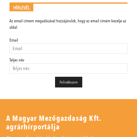
HÍRLEVÉL
Az email címem megadásával hozzájárulok, hogy az email címem kezelje az
oldal.
Email
Teljes név
A Magyar Mezőgazdaság Kft.
agrárhírportálja