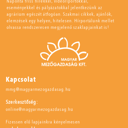
Naponta friss hírekkel, videóriportokkal,
eseményekkel és pályázatokkal jelentkezünk az
agrárium egészét átfogóan. Szakmai cikkek, ajánlók,
elemzések egy helyen, hitelesen. Hírportálunk mellet
olvassa rendszeresen megjelenő szaklapjainkat is!
Kapcsolat
mmg@magyarmezogazdasag.hu
Szerkesztőség:
online@magyarmezogazdasag.hu
Fizessen elő lapjainkra kényelmesen