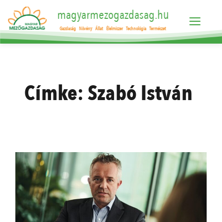
magyarmezogazdasag.hu
Gazdaság
Növény
Állat
Élelmiszer
Technológia
Természet
Címke:
Szabó István