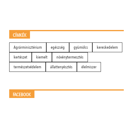
CÍMKÉK
Agrárminisztérium
egészség
gyümölcs
kereskedelem
kertészet
kiemelt
növénytermesztés
természetvédelem
állattenyésztés
élelmiszer
FACEBOOK