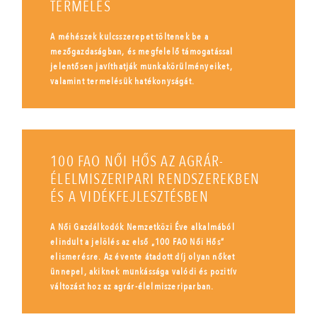
TERMELÉS
A méhészek kulcsszerepet töltenek be a
mezőgazdaságban, és megfelelő támogatással
jelentősen javíthatják munkakörülményeiket,
valamint termelésük hatékonyságát.
100 FAO NŐI HŐS AZ AGRÁR-
ÉLELMISZERIPARI RENDSZEREKBEN
ÉS A VIDÉKFEJLESZTÉSBEN
A Női Gazdálkodók Nemzetközi Éve alkalmából
elindult a jelölés az első „100 FAO Női Hős”
elismerésre. Az évente átadott díj olyan nőket
ünnepel, akiknek munkássága valódi és pozitív
változást hoz az agrár-élelmiszeriparban.