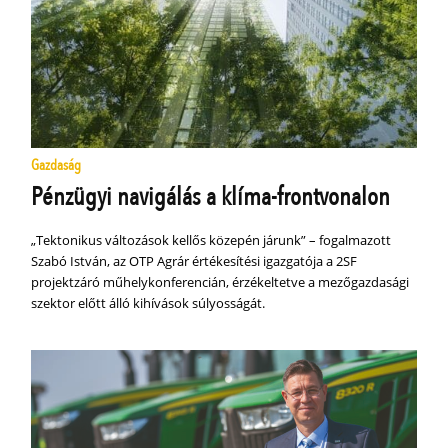
Gazdaság
Pénzügyi navigálás a klíma-frontvonalon
„Tektonikus változások kellős közepén járunk” – fogalmazott
Szabó István, az OTP Agrár értékesítési igazgatója a 2SF
projektzáró műhelykonferencián, érzékeltetve a mezőgazdasági
szektor előtt álló kihívások súlyosságát.