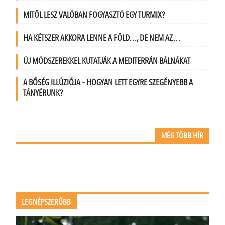
MITŐL LESZ VALÓBAN FOGYASZTÓ EGY TURMIX?
HA KÉTSZER AKKORA LENNE A FÖLD…, DE NEM AZ…
ÚJ MÓDSZEREKKEL KUTATJÁK A MEDITERRÁN BÁLNÁKAT
A BŐSÉG ILLÚZIÓJA – HOGYAN LETT EGYRE SZEGÉNYEBB A
TÁNYÉRUNK?
MÉG TÖBB HÍR
LEGNÉPSZERŰBB