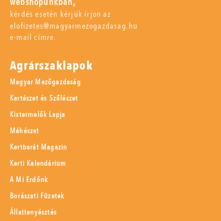
webshopunkban,
kérdés esetén kérjük írjon az
elofizetes@magyarmezogazdasag.hu
e-mail címre.
Agrárszaklapok
Magyar Mezőgazdaság
Kertészet és Szőlészet
Kistermelők Lapja
Méhészet
Kertbarát Magazin
Kerti Kalendárium
A Mi Erdőnk
Borászati Füzetek
Állattenyésztés