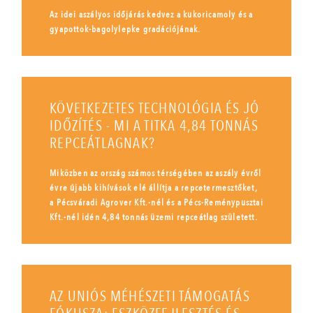
Az idei aszályos időjárás kedvez a kukoricamoly és a
gyapottok-bagolylepke gradációjának.
KÖVETKEZETES TECHNOLÓGIA ÉS JÓ
IDŐZÍTÉS - MI A TITKA 4,84 TONNÁS
REPCEÁTLAGNAK?
Miközben az ország számos térségében az aszály évről
évre újabb kihívások elé állítja a repcetermesztőket,
a Pécsváradi Agrover Kft.-nél és a Pécs-Reménypusztai
Kft.-nél idén 4,84 tonnás üzemi repceátlag született.
AZ UNIÓS MÉHÉSZETI TÁMOGATÁS