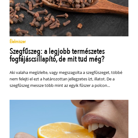
Élelmiszer
Szegfűszeg: a legjobb természetes
fogfájáscsillapító, de mit tud még?
Aki valaha megízlelte, vagy megszagolta a szegfűszeget, többé
nem felejti el ezt a határozottan jellegzetes ízt, illatot. De a
szegfűszeg messze több mint az egyik fűszer a polcon...