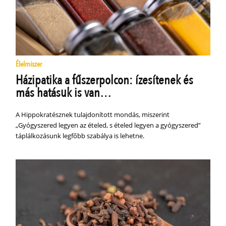
Élelmiszer
Házipatika a fűszerpolcon: ízesítenek és
más hatásuk is van…
A Hippokratésznek tulajdonított mondás, miszerint
„Gyógyszered legyen az ételed, s ételed legyen a gyógyszered”
táplálkozásunk legfőbb szabálya is lehetne.