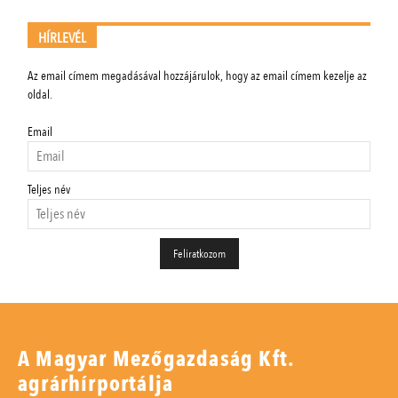
HÍRLEVÉL
Az email címem megadásával hozzájárulok, hogy az email címem kezelje az
oldal.
Email
Teljes név
A Magyar Mezőgazdaság Kft.
agrárhírportálja