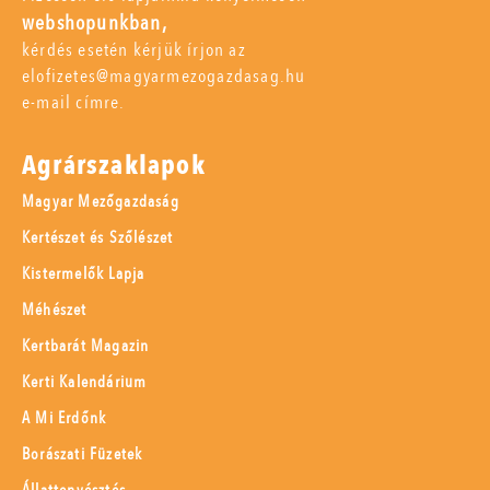
webshopunkban,
kérdés esetén kérjük írjon az
elofizetes@magyarmezogazdasag.hu
e-mail címre.
Agrárszaklapok
Magyar Mezőgazdaság
Kertészet és Szőlészet
Kistermelők Lapja
Méhészet
Kertbarát Magazin
Kerti Kalendárium
A Mi Erdőnk
Borászati Füzetek
Állattenyésztés