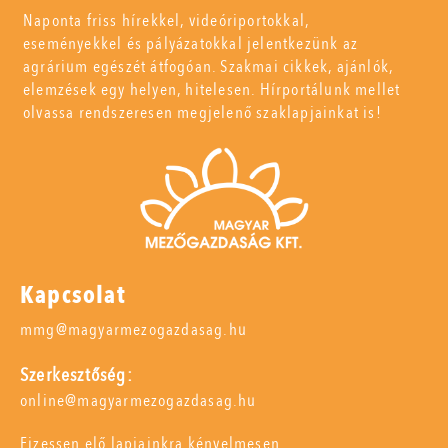
Naponta friss hírekkel, videóriportokkal,
eseményekkel és pályázatokkal jelentkezünk az
agrárium egészét átfogóan. Szakmai cikkek, ajánlók,
elemzések egy helyen, hitelesen. Hírportálunk mellet
olvassa rendszeresen megjelenő szaklapjainkat is!
Kapcsolat
mmg@magyarmezogazdasag.hu
Szerkesztőség:
online@magyarmezogazdasag.hu
Fizessen elő lapjainkra kényelmesen