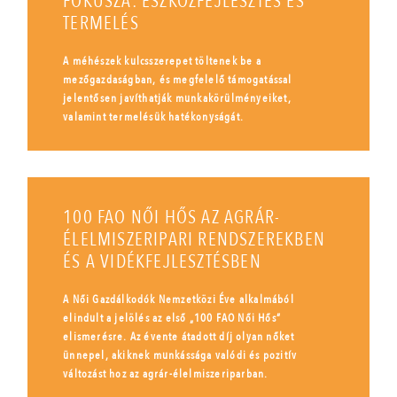
FÓKUSZA: ESZKÖZFEJLESZTÉS ÉS
TERMELÉS
A méhészek kulcsszerepet töltenek be a
mezőgazdaságban, és megfelelő támogatással
jelentősen javíthatják munkakörülményeiket,
valamint termelésük hatékonyságát.
100 FAO NŐI HŐS AZ AGRÁR-
ÉLELMISZERIPARI RENDSZEREKBEN
ÉS A VIDÉKFEJLESZTÉSBEN
A Női Gazdálkodók Nemzetközi Éve alkalmából
elindult a jelölés az első „100 FAO Női Hős”
elismerésre. Az évente átadott díj olyan nőket
ünnepel, akiknek munkássága valódi és pozitív
változást hoz az agrár-élelmiszeriparban.