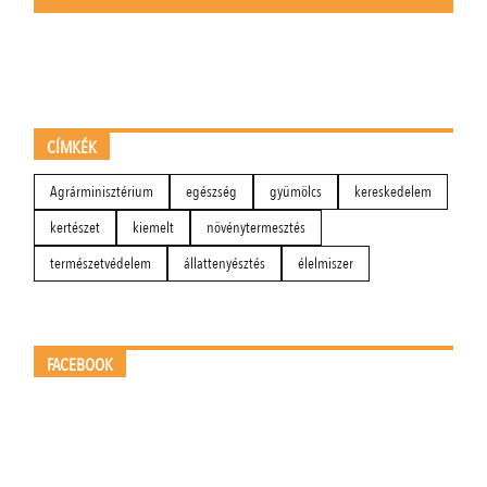
CÍMKÉK
Agrárminisztérium
egészség
gyümölcs
kereskedelem
kertészet
kiemelt
növénytermesztés
természetvédelem
állattenyésztés
élelmiszer
FACEBOOK