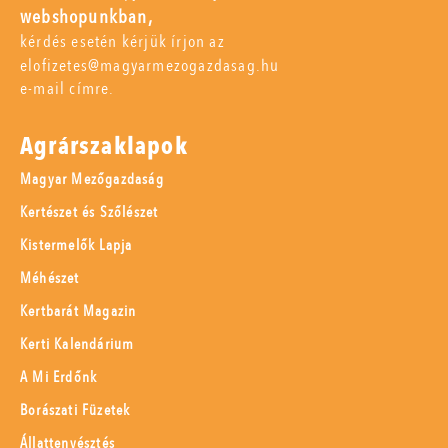
webshopunkban,
kérdés esetén kérjük írjon az
elofizetes@magyarmezogazdasag.hu
e-mail címre.
Agrárszaklapok
Magyar Mezőgazdaság
Kertészet és Szőlészet
Kistermelők Lapja
Méhészet
Kertbarát Magazin
Kerti Kalendárium
A Mi Erdőnk
Borászati Füzetek
Állattenyésztés