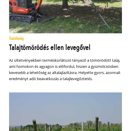
Gazdaság
Talajtömörödés ellen levegővel
Az ültetvényekben terméskorlátozó tényező a tömörödött talaj,
ami homokon és agyagon is előfordul, hiszen a gyümölcsösben
kevesebb a lehetőség az altalajlazításra. Helyette gyors, azonnali
eredményt adó beavatkozás a talajlevegőztetés.