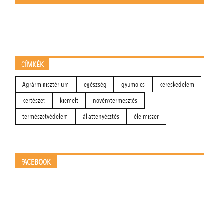
CÍMKÉK
Agrárminisztérium
egészség
gyümölcs
kereskedelem
kertészet
kiemelt
növénytermesztés
természetvédelem
állattenyésztés
élelmiszer
FACEBOOK