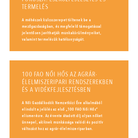
TERMELÉS
A méhészek kulcsszerepet töltenek be a
mezőgazdaságban, és megfelelő támogatással
jelentősen javíthatják munkakörülményeiket,
valamint termelésük hatékonyságát.
100 FAO NŐI HŐS AZ AGRÁR-
ÉLELMISZERIPARI RENDSZEREKBEN
ÉS A VIDÉKFEJLESZTÉSBEN
A Női Gazdálkodók Nemzetközi Éve alkalmából
elindult a jelölés az első „100 FAO Női Hős”
elismerésre. Az évente átadott díj olyan nőket
ünnepel, akiknek munkássága valódi és pozitív
változást hoz az agrár-élelmiszeriparban.