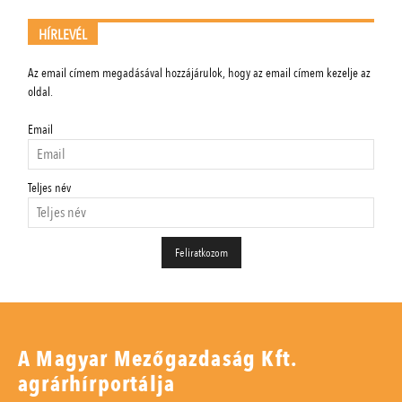
HÍRLEVÉL
Az email címem megadásával hozzájárulok, hogy az email címem kezelje az
oldal.
Email
Teljes név
A Magyar Mezőgazdaság Kft.
agrárhírportálja