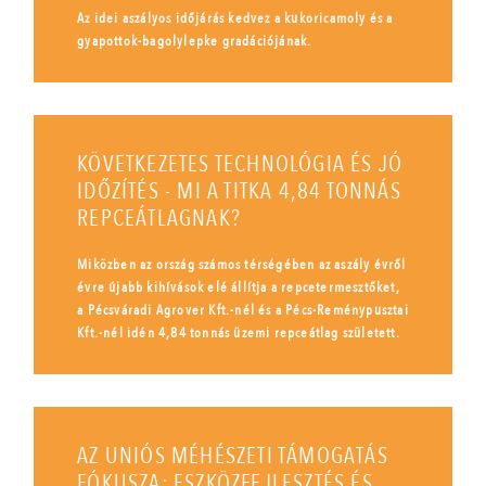
Az idei aszályos időjárás kedvez a kukoricamoly és a
gyapottok-bagolylepke gradációjának.
KÖVETKEZETES TECHNOLÓGIA ÉS JÓ
IDŐZÍTÉS - MI A TITKA 4,84 TONNÁS
REPCEÁTLAGNAK?
Miközben az ország számos térségében az aszály évről
évre újabb kihívások elé állítja a repcetermesztőket,
a Pécsváradi Agrover Kft.-nél és a Pécs-Reménypusztai
Kft.-nél idén 4,84 tonnás üzemi repceátlag született.
AZ UNIÓS MÉHÉSZETI TÁMOGATÁS
FÓKUSZA: ESZKÖZFEJLESZTÉS ÉS