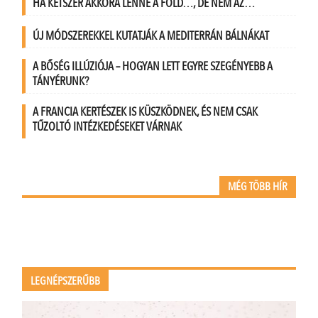
HA KÉTSZER AKKORA LENNE A FÖLD…, DE NEM AZ…
ÚJ MÓDSZEREKKEL KUTATJÁK A MEDITERRÁN BÁLNÁKAT
A BŐSÉG ILLÚZIÓJA – HOGYAN LETT EGYRE SZEGÉNYEBB A
TÁNYÉRUNK?
A FRANCIA KERTÉSZEK IS KÜSZKÖDNEK, ÉS NEM CSAK
TŰZOLTÓ INTÉZKEDÉSEKET VÁRNAK
MÉG TÖBB HÍR
LEGNÉPSZERŰBB