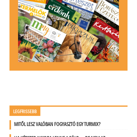
LEGFRISSEBB
MITŐL LESZ VALÓBAN FOGYASZTÓ EGY TURMIX?