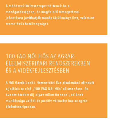
A méhészek kulcsszerepet töltenek be a
mezőgazdaságban, és megfelelő támogatással
jelentősen javíthatják munkakörülményeiket, valamint
termelésük hatékonyságát.
100 FAO NŐI HŐS AZ AGRÁR-
ÉLELMISZERIPARI RENDSZEREKBEN
ÉS A VIDÉKFEJLESZTÉSBEN
A Női Gazdálkodók Nemzetközi Éve alkalmából elindult
a jelölés az első „100 FAO Női Hős” elismerésre. Az
évente átadott díj olyan nőket ünnepel, akiknek
munkássága valódi és pozitív változást hoz az agrár-
élelmiszeriparban.