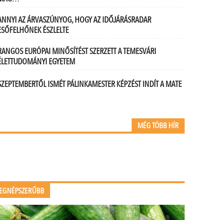
ANNYI AZ ÁRVASZÚNYOG, HOGY AZ IDŐJÁRÁSRADAR
ESŐFELHŐNEK ÉSZLELTE
RANGOS EURÓPAI MINŐSÍTÉST SZERZETT A TEMESVÁRI
ÉLETTUDOMÁNYI EGYETEM
SZEPTEMBERTŐL ISMÉT PÁLINKAMESTER KÉPZÉST INDÍT A MATE
MÉG TÖBB HÍR
EGNÉPSZERŰBB