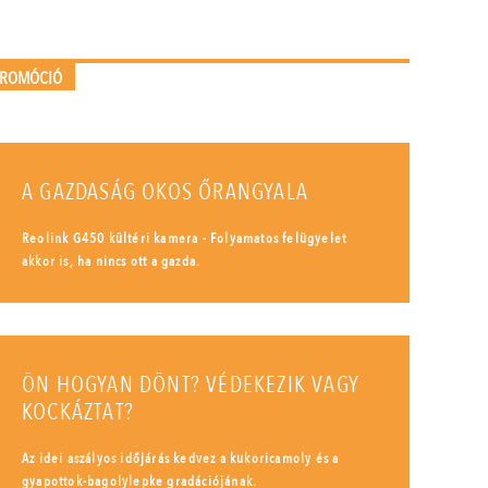
PROMÓCIÓ
A GAZDASÁG OKOS ŐRANGYALA
Reolink G450 kültéri kamera - Folyamatos felügyelet
akkor is, ha nincs ott a gazda.
ÖN HOGYAN DÖNT? VÉDEKEZIK VAGY
KOCKÁZTAT?
Az idei aszályos időjárás kedvez a kukoricamoly és a
gyapottok-bagolylepke gradációjának.