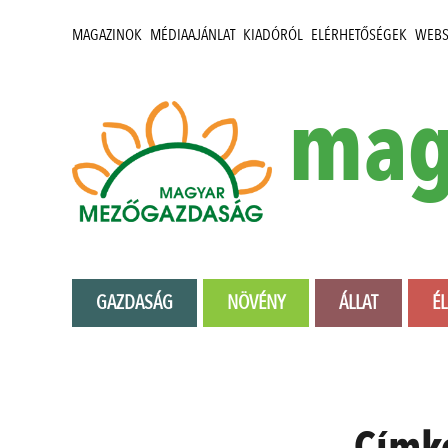
MAGAZINOK
MÉDIAAJÁNLAT
KIADÓRÓL
ELÉRHETŐSÉGEK
WEB
mag
GAZDASÁG
NÖVÉNY
ÁLLAT
É
Címk