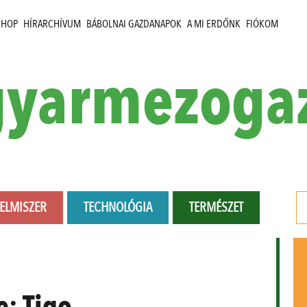
SHOP
HÍRARCHÍVUM
BÁBOLNAI GAZDANAPOK
A MI ERDŐNK
FIÓKOM
yarmezoga
LELMISZER
TECHNOLÓGIA
TERMÉSZET
e:
Tigo