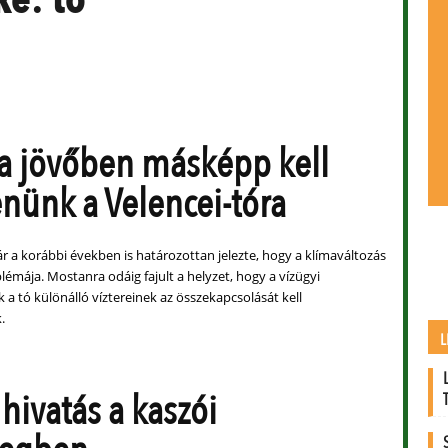
 a jövőben másképp kell
enünk a Velencei-tóra
r a korábbi években is határozottan jelezte, hogy a klímaváltozás
émája. Mostanra odáig fajult a helyzet, hogy a vízügyi
a tó különálló víztereinek az összekapcsolását kell
.
L
 hivatás a kaszói