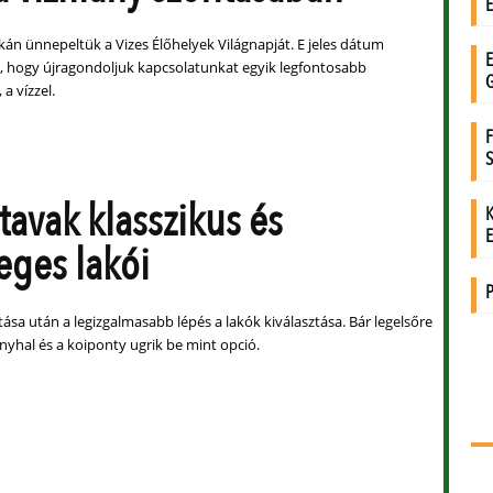
án ünnepeltük a Vizes Élőhelyek Világnapját. E jeles dátum
a, hogy újragondoljuk kapcsolatunkat egyik legfontosabb
a vízzel.
 tavak klasszikus és
eges lakói
kítása után a legizgalmasabb lépés a lakók kiválasztása. Bár legelsőre
nyhal és a koiponty ugrik be mint opció.