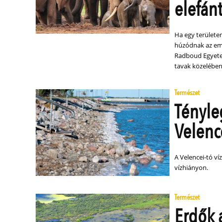
elefán
Ha egy területen
húzódnak az emb
Radboud Egyetem
tavak közelébe
Természet
Tényleg
Velenc
A Velencei-tó ví
vízhiányon.
Természet
Erdők 