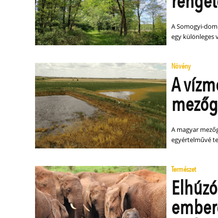
renge
A Somogyi-dombs
egy különleges v
Növény
A vízm
mezőg
A magyar mezőg
egyértelművé tet
Természet
Elhúzó
embere