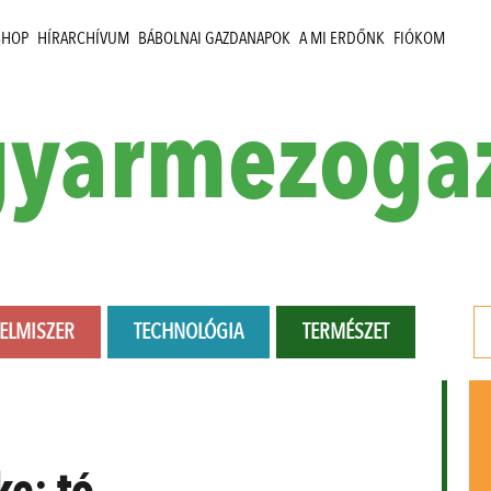
SHOP
HÍRARCHÍVUM
BÁBOLNAI GAZDANAPOK
A MI ERDŐNK
FIÓKOM
yarmezoga
LELMISZER
TECHNOLÓGIA
TERMÉSZET
ke:
tó