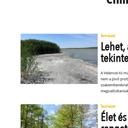
Természet
Lehet,
tekint
A Velencei-tó má
nem a jövő probl
szakembereknek 
megvalósítaniuk
Természet
Élet és