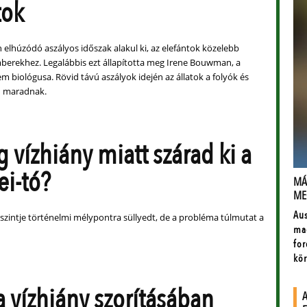
tok
 elhúzódó aszályos időszak alakul ki, az elefántok közelebb
erekhez. Legalábbis ezt állapította meg Irene Bouwman, a
 biológusa. Rövid távú aszályok idején az állatok a folyók és
n maradnak.
 vízhiány miatt szárad ki a
ei-tó?
zszintje történelmi mélypontra süllyedt, de a probléma túlmutat a
a vízhiány szorításában