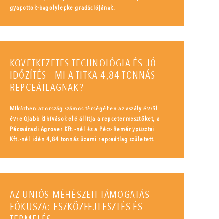
gyapottok-bagolylepke gradációjának.
KÖVETKEZETES TECHNOLÓGIA ÉS JÓ
IDŐZÍTÉS - MI A TITKA 4,84 TONNÁS
REPCEÁTLAGNAK?
Miközben az ország számos térségében az aszály évről
évre újabb kihívások elé állítja a repcetermesztőket, a
Pécsváradi Agrover Kft.-nél és a Pécs-Reménypusztai
Kft.-nél idén 4,84 tonnás üzemi repceátlag született.
AZ UNIÓS MÉHÉSZETI TÁMOGATÁS
FÓKUSZA: ESZKÖZFEJLESZTÉS ÉS