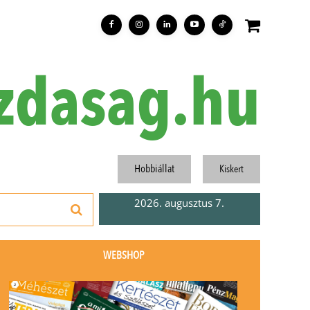
zdasag.hu
Hobbiállat
Kiskert
2026. augusztus 7.
WEBSHOP