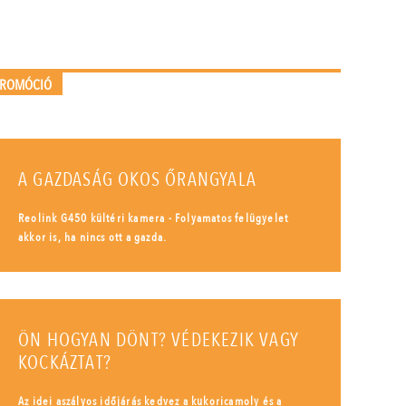
PROMÓCIÓ
A GAZDASÁG OKOS ŐRANGYALA
Reolink G450 kültéri kamera - Folyamatos felügyelet
akkor is, ha nincs ott a gazda.
ÖN HOGYAN DÖNT? VÉDEKEZIK VAGY
KOCKÁZTAT?
Az idei aszályos időjárás kedvez a kukoricamoly és a