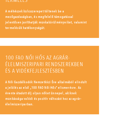
TERMELÉS
A méhészek kulcsszerepet töltenek be a
mezőgazdaságban, és megfelelő támogatással
jelentősen javíthatják munkakörülményeiket, valamint
termelésük hatékonyságát.
100 FAO NŐI HŐS AZ AGRÁR-
ÉLELMISZERIPARI RENDSZEREKBEN
ÉS A VIDÉKFEJLESZTÉSBEN
A Női Gazdálkodók Nemzetközi Éve alkalmából elindult
a jelölés az első „100 FAO Női Hős” elismerésre. Az
évente átadott díj olyan nőket ünnepel, akiknek
munkássága valódi és pozitív változást hoz az agrár-
élelmiszeriparban.