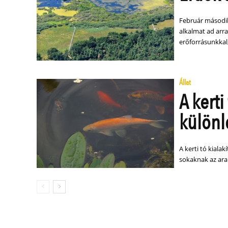
Február második
alkalmat ad arr
erőforrásunkkal, 
Állat
A kerti
különl
A kerti tó kiala
sokaknak az ara