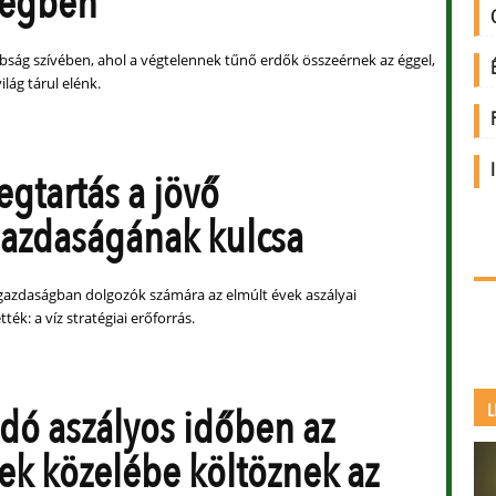
tegben
ág szívében, ahol a végtelennek tűnő erdők összeérnek az éggel,
ilág tárul elénk.
egtartás a jövő
azdaságának kulcsa
azdaságban dolgozók számára az elmúlt évek aszályai
ték: a víz stratégiai erőforrás.
dó aszályos időben az
L
k közelébe költöznek az