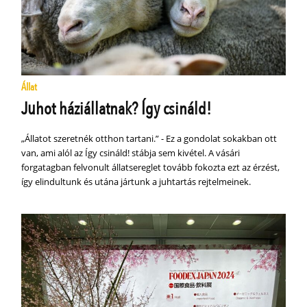
Állat
Juhot háziállatnak? Így csináld!
„Állatot szeretnék otthon tartani.” - Ez a gondolat sokakban ott
van, ami alól az Így csináld! stábja sem kivétel. A vásári
forgatagban felvonult állatsereglet tovább fokozta ezt az érzést,
így elindultunk és utána jártunk a juhtartás rejtelmeinek.