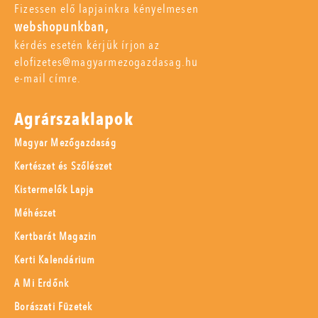
Fizessen elő lapjainkra kényelmesen
webshopunkban,
kérdés esetén kérjük írjon az
elofizetes@magyarmezogazdasag.hu
e-mail címre.
Agrárszaklapok
Magyar Mezőgazdaság
Kertészet és Szőlészet
Kistermelők Lapja
Méhészet
Kertbarát Magazin
Kerti Kalendárium
A Mi Erdőnk
Borászati Füzetek