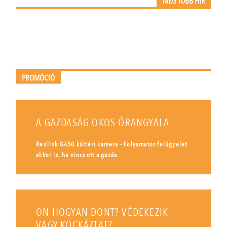
MÉG TÖBB HÍR
PROMÓCIÓ
A GAZDASÁG OKOS ŐRANGYALA
Reolink G450 kültéri kamera - Folyamatos felügyelet
akkor is, ha nincs ott a gazda.
ÖN HOGYAN DÖNT? VÉDEKEZIK
VAGY KOCKÁZTAT?