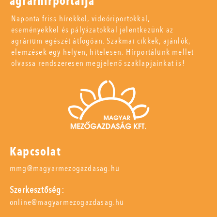
agrárhírportálja
Naponta friss hírekkel, videóriportokkal,
eseményekkel és pályázatokkal jelentkezünk az
agrárium egészét átfogóan. Szakmai cikkek, ajánlók,
elemzések egy helyen, hitelesen. Hírportálunk mellet
olvassa rendszeresen megjelenő szaklapjainkat is!
Kapcsolat
mmg@magyarmezogazdasag.hu
Szerkesztőség:
online@magyarmezogazdasag.hu