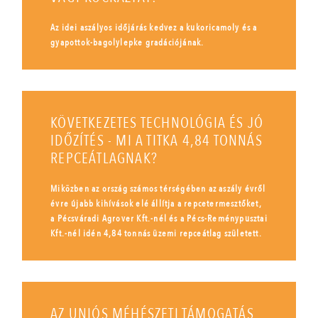
Az idei aszályos időjárás kedvez a kukoricamoly és a
gyapottok-bagolylepke gradációjának.
KÖVETKEZETES TECHNOLÓGIA ÉS JÓ
IDŐZÍTÉS - MI A TITKA 4,84 TONNÁS
REPCEÁTLAGNAK?
Miközben az ország számos térségében az aszály évről
évre újabb kihívások elé állítja a repcetermesztőket,
a Pécsváradi Agrover Kft.-nél és a Pécs-Reménypusztai
Kft.-nél idén 4,84 tonnás üzemi repceátlag született.
AZ UNIÓS MÉHÉSZETI TÁMOGATÁS