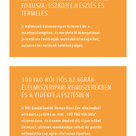
FÓKUSZA: ESZKÖZFEJLESZTÉS ÉS
TERMELÉS
A méhészek kulcsszerepet töltenek be a
mezőgazdaságban, és megfelelő támogatással
jelentősen javíthatják munkakörülményeiket,
valamint termelésük hatékonyságát.
100 FAO NŐI HŐS AZ AGRÁR-
ÉLELMISZERIPARI RENDSZEREKBEN
ÉS A VIDÉKFEJLESZTÉSBEN
A Női Gazdálkodók Nemzetközi Éve alkalmából
elindult a jelölés az első „100 FAO Női Hős”
elismerésre. Az évente átadott díj olyan nőket
ünnepel, akiknek munkássága valódi és pozitív
változást hoz az agrár-élelmiszeriparban.