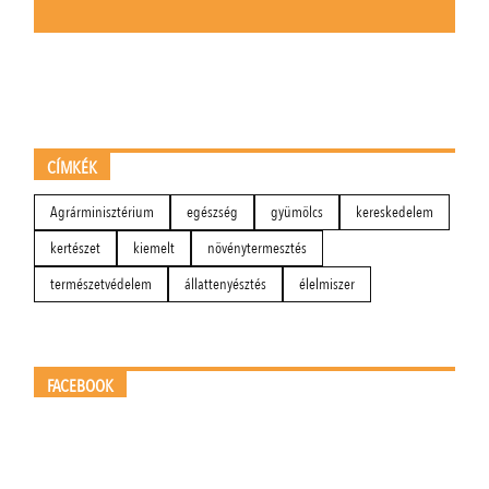
CÍMKÉK
Agrárminisztérium
egészség
gyümölcs
kereskedelem
kertészet
kiemelt
növénytermesztés
természetvédelem
állattenyésztés
élelmiszer
FACEBOOK