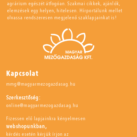
agrárium egészét átfogóan. Szakmai cikkek, ajánlók,
elemzések egy helyen, hitelesen. Hírportálunk mellet
olvassa rendszeresen megjelenő szaklapjainkat is!
Kapcsolat
mmg@magyarmezogazdasag.hu
Szerkesztőség:
online@magyarmezogazdasag.hu
Fizessen elő lapjainkra kényelmesen
webshopunkban,
kérdés esetén kérjük írjon az