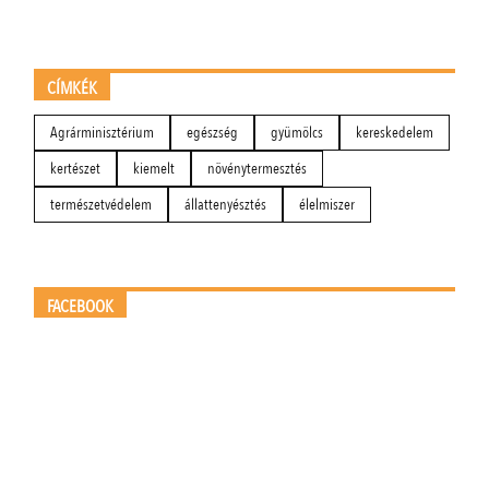
CÍMKÉK
Agrárminisztérium
egészség
gyümölcs
kereskedelem
kertészet
kiemelt
növénytermesztés
természetvédelem
állattenyésztés
élelmiszer
FACEBOOK