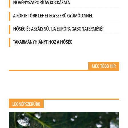
NÖVÉNYSZAPORÍTÁS KOCKÁZATA
A KÖRTE TÖBB LEHET EGYSZERŰ GYÜMÖLCSNÉL
HŐSÉG ÉS ASZÁLY SÚJTJA EURÓPA GABONATERMÉSÉT
TAKARMÁNYHIÁNYT HOZ A HŐSÉG
MÉG TÖBB HÍR
LEGNÉPSZERŰBB