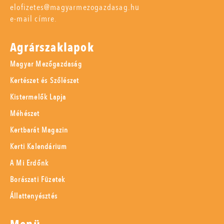
elofizetes@magyarmezogazdasag.hu
e-mail címre.
Agrárszaklapok
Magyar Mezőgazdaság
Kertészet és Szőlészet
Kistermelők Lapja
Méhészet
Kertbarát Magazin
Kerti Kalendárium
A Mi Erdőnk
Borászati Füzetek
Állattenyésztés