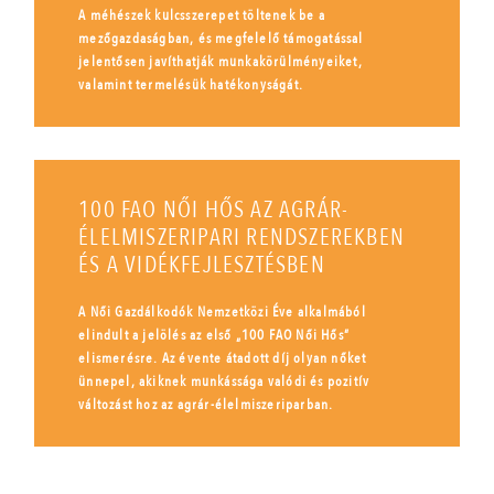
A méhészek kulcsszerepet töltenek be a
mezőgazdaságban, és megfelelő támogatással
jelentősen javíthatják munkakörülményeiket,
valamint termelésük hatékonyságát.
100 FAO NŐI HŐS AZ AGRÁR-
ÉLELMISZERIPARI RENDSZEREKBEN
ÉS A VIDÉKFEJLESZTÉSBEN
A Női Gazdálkodók Nemzetközi Éve alkalmából
elindult a jelölés az első „100 FAO Női Hős”
elismerésre. Az évente átadott díj olyan nőket
ünnepel, akiknek munkássága valódi és pozitív
változást hoz az agrár-élelmiszeriparban.