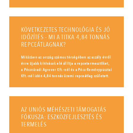
KÖVETKEZETES TECHNOLÓGIA ÉS JÓ
IDŐZÍTÉS - MI A TITKA 4,84 TONNÁS
REPCEÁTLAGNAK?
Miközben az ország számos térségében az aszály évről
évre újabb kihívások elé állítja a repcetermesztőket,
a Pécsváradi Agrover Kft.-nél és a Pécs-Reménypusztai
Kft.-nél idén 4,84 tonnás üzemi repceátlag született.
AZ UNIÓS MÉHÉSZETI TÁMOGATÁS
FÓKUSZA: ESZKÖZFEJLESZTÉS ÉS
TERMELÉS