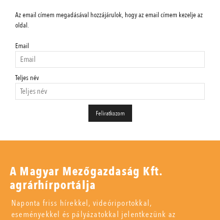
Az email címem megadásával hozzájárulok, hogy az email címem kezelje az
oldal.
Email
Teljes név
A Magyar Mezőgazdaság Kft.
agrárhírportálja
Naponta friss hírekkel, videóriportokkal,
eseményekkel és pályázatokkal jelentkezünk az