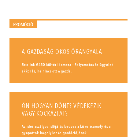
PROMÓCIÓ
A GAZDASÁG OKOS ŐRANGYALA
Reolink G450 kültéri kamera - Folyamatos felügyelet
akkor is, ha nincs ott a gazda.
ÖN HOGYAN DÖNT? VÉDEKEZIK
VAGY KOCKÁZTAT?
Az idei aszályos időjárás kedvez a kukoricamoly és a
gyapottok-bagolylepke gradációjának.