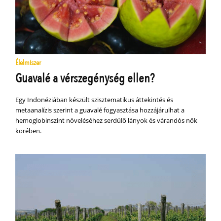
Élelmiszer
Guavalé a vérszegénység ellen?
Egy Indonéziában készült szisztematikus áttekintés és
metaanalízis szerint a guavalé fogyasztása hozzájárulhat a
hemoglobinszint növeléséhez serdülő lányok és várandós nők
körében.