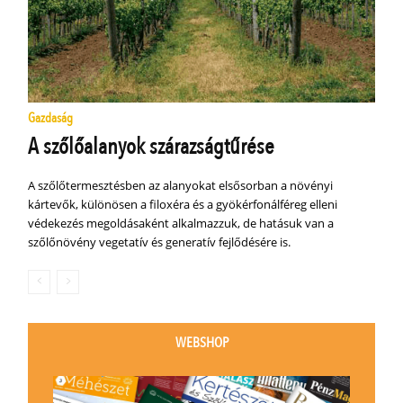
Gazdaság
A szőlőalanyok szárazságtűrése
A szőlőtermesztésben az alanyokat elsősorban a növényi
kártevők, különösen a filoxéra és a gyökérfonálféreg elleni
védekezés megoldásaként alkalmazzuk, de hatásuk van a
szőlőnövény vegetatív és generatív fejlődésére is.
WEBSHOP