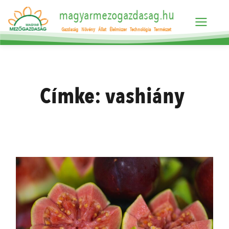
magyarmezogazdasag.hu
Gazdaság
Növény
Állat
Élelmiszer
Technológia
Természet
Címke:
vashiány