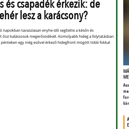
s és csapadék érkezik: de
fehér lesz a karácsony?
ó napokban tavasziasan enyhe idő segítette a későn és
lt őszi kalászosok megerősödését. Komolyabb hideg a folytatásban
 pénteken egy még esővel érkező hidegfront mögött több fokkal