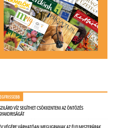
EGFRISSEBB
SZILÁRD VÍZ SEGÍTHET CSÖKKENTENI AZ ÖNTÖZÉS
GYAKORISÁGÁT
ÉV VÉGÉRE VÁRHATÓAN MEGUGRANAK AZ ÉLELMISZERÁRAK