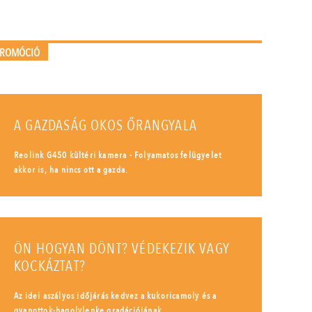
PROMÓCIÓ
A GAZDASÁG OKOS ŐRANGYALA
Reolink G450 kültéri kamera - Folyamatos felügyelet
akkor is, ha nincs ott a gazda.
ÖN HOGYAN DÖNT? VÉDEKEZIK VAGY
KOCKÁZTAT?
Az idei aszályos időjárás kedvez a kukoricamoly és a
gyapottok-bagolylepke gradációjának.