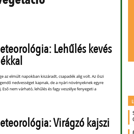
teorológia: Lehűlés kevés
ékkal
tege az elmúlt napokban kiszáradt, csapadék alig volt. Az őszi
egendő nedvességet kapnak, de a nyári növényeknek egyre
j. Eső nem várható, lehűlés és fagy veszélye fenyegeti a
L
teorológia: Virágzó kajszi