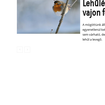
Lehűlé
vajon 
A mögöttünk áll
egyenetlenül ke
sem várható, de
lehűl a levegő.