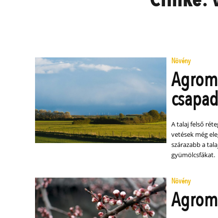
Növény
Agrome
csapad
A talaj felső ré
vetések még el
szárazabb a tala
gyümölcsfákat.
Növény
Agrome