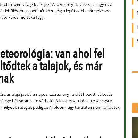
öbb részén virágzik a kajszi. A fő veszélyt tavasszal a fagy és a
Bár lehűlés jön, a jövő hét közepéig a legfrissebb előrejelzések
ható káros mértékű fagy.
teorológia: van ahol fel
ltődtek a talajok, és már
nak
rcius eleje jobbára napos, száraz, enyhe időt hozott, változás
ő egy hét során sem várható. A talaj felszín közeli része egyre
a mélyebb rétegek pedig az Alföldön nagy területen nem töltődtek
L