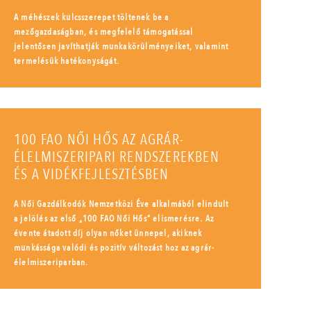
A méhészek kulcsszerepet töltenek be a
mezőgazdaságban, és megfelelő támogatással
jelentősen javíthatják munkakörülményeiket, valamint
termelésük hatékonyságát.
100 FAO NŐI HŐS AZ AGRÁR-
ÉLELMISZERIPARI RENDSZEREKBEN
ÉS A VIDÉKFEJLESZTÉSBEN
A Női Gazdálkodók Nemzetközi Éve alkalmából elindult
a jelölés az első „100 FAO Női Hős” elismerésre. Az
évente átadott díj olyan nőket ünnepel, akiknek
munkássága valódi és pozitív változást hoz az agrár-
élelmiszeriparban.