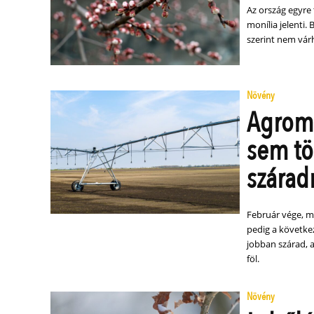
Az ország egyre t
monília jelenti. 
szerint nem vár
Növény
Agrome
sem tö
szárad
Február vége, má
pedig a következ
jobban szárad, 
föl.
Növény