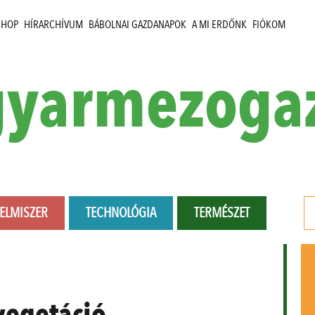
SHOP
HÍRARCHÍVUM
BÁBOLNAI GAZDANAPOK
A MI ERDŐNK
FIÓKOM
yarmezoga
LELMISZER
TECHNOLÓGIA
TERMÉSZET
vegetáció