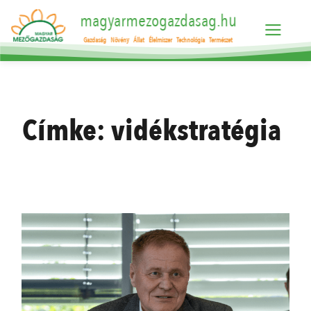
magyarmezogazdasag.hu
Gazdaság
Növény
Állat
Élelmiszer
Technológia
Természet
Címke:
vidékstratégia