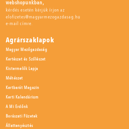
webshopunkban,
kérdés esetén kérjük írjon az
elofizetes@magyarmezogazdasag.hu
e-mail címre.
Agrárszaklapok
Magyar Mezőgazdaság
Kertészet és Szőlészet
Kistermelők Lapja
Méhészet
Kertbarát Magazin
Kerti Kalendárium
A Mi Erdőnk
Borászati Füzetek
Állattenyésztés