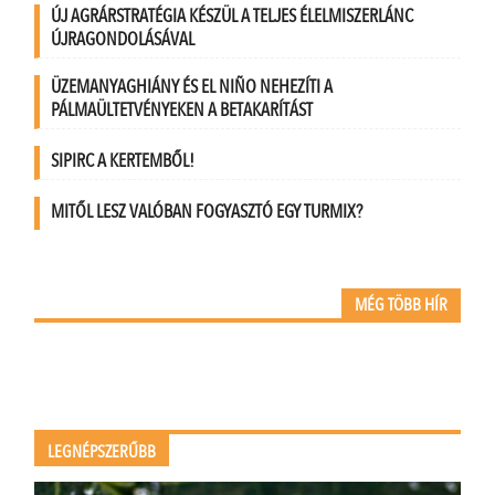
ÚJ AGRÁRSTRATÉGIA KÉSZÜL A TELJES ÉLELMISZERLÁNC
ÚJRAGONDOLÁSÁVAL
ÜZEMANYAGHIÁNY ÉS EL NIÑO NEHEZÍTI A
PÁLMAÜLTETVÉNYEKEN A BETAKARÍTÁST
SIPIRC A KERTEMBŐL!
MITŐL LESZ VALÓBAN FOGYASZTÓ EGY TURMIX?
MÉG TÖBB HÍR
LEGNÉPSZERŰBB