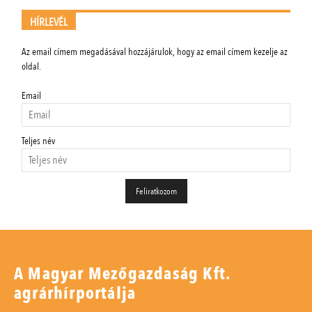
HÍRLEVÉL
Az email címem megadásával hozzájárulok, hogy az email címem kezelje az
oldal.
Email
Teljes név
A Magyar Mezőgazdaság Kft.
agrárhírportálja