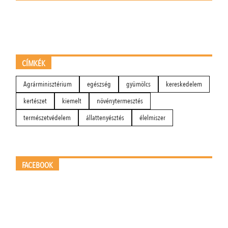
CÍMKÉK
Agrárminisztérium
egészség
gyümölcs
kereskedelem
kertészet
kiemelt
növénytermesztés
természetvédelem
állattenyésztés
élelmiszer
FACEBOOK