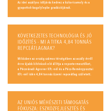
Az idei aszályos időjárás kedvez a kukoricamoly és a
gyapottok-bagolylepke gradációjának.
KÖVETKEZETES TECHNOLÓGIA ÉS JÓ
IDŐZÍTÉS - MI A TITKA 4,84 TONNÁS
REPCEÁTLAGNAK?
Miközben az ország számos térségében az aszály évről
évre újabb kihívások elé állítja a repcetermesztőket,
a Pécsváradi Agrover Kft.-nél és a Pécs-Reménypusztai
Kft.-nél idén 4,84 tonnás üzemi repceátlag született.
AZ UNIÓS MÉHÉSZETI TÁMOGATÁS
FÓKUSZA: ESZKÖZFEJLESZTÉS ÉS