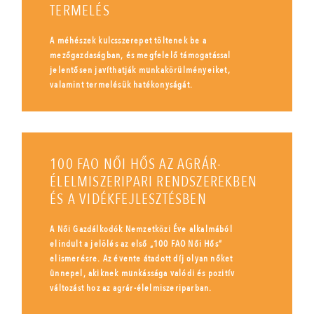
TERMELÉS
A méhészek kulcsszerepet töltenek be a
mezőgazdaságban, és megfelelő támogatással
jelentősen javíthatják munkakörülményeiket,
valamint termelésük hatékonyságát.
100 FAO NŐI HŐS AZ AGRÁR-
ÉLELMISZERIPARI RENDSZEREKBEN
ÉS A VIDÉKFEJLESZTÉSBEN
A Női Gazdálkodók Nemzetközi Éve alkalmából
elindult a jelölés az első „100 FAO Női Hős”
elismerésre. Az évente átadott díj olyan nőket
ünnepel, akiknek munkássága valódi és pozitív
változást hoz az agrár-élelmiszeriparban.