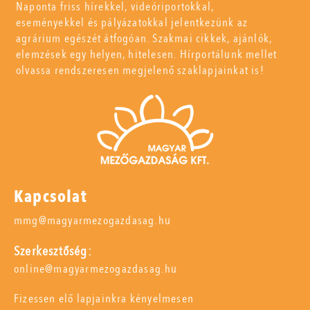
Naponta friss hírekkel, videóriportokkal,
eseményekkel és pályázatokkal jelentkezünk az
agrárium egészét átfogóan. Szakmai cikkek, ajánlók,
elemzések egy helyen, hitelesen. Hírportálunk mellet
olvassa rendszeresen megjelenő szaklapjainkat is!
Kapcsolat
mmg@magyarmezogazdasag.hu
Szerkesztőség:
online@magyarmezogazdasag.hu
Fizessen elő lapjainkra kényelmesen