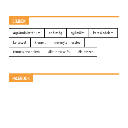
CÍMKÉK
Agrárminisztérium
egészség
gyümölcs
kereskedelem
kertészet
kiemelt
növénytermesztés
természetvédelem
állattenyésztés
élelmiszer
FACEBOOK