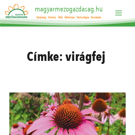
magyarmezogazdasag.hu
Gazdaság
Növény
Állat
Élelmiszer
Technológia
Természet
Címke:
virágfej