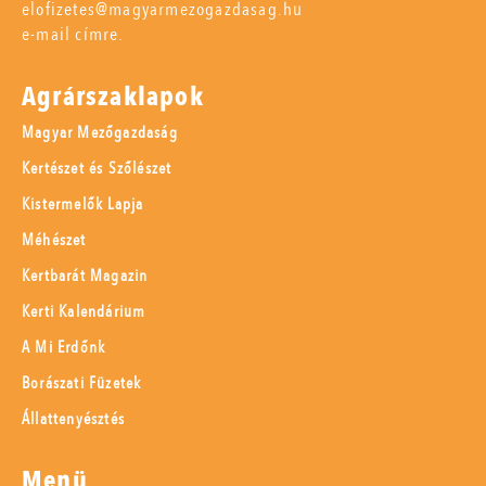
elofizetes@magyarmezogazdasag.hu
e-mail címre.
Agrárszaklapok
Magyar Mezőgazdaság
Kertészet és Szőlészet
Kistermelők Lapja
Méhészet
Kertbarát Magazin
Kerti Kalendárium
A Mi Erdőnk
Borászati Füzetek
Állattenyésztés
Menü