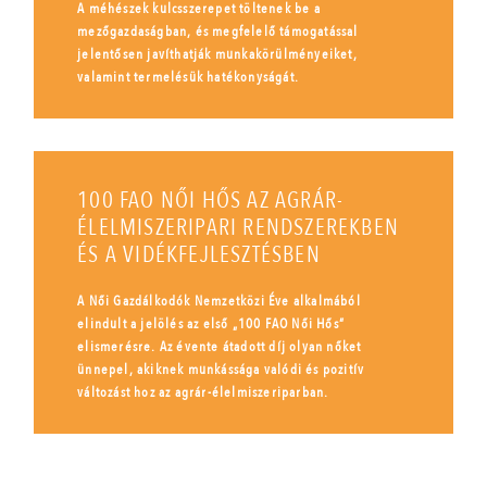
A méhészek kulcsszerepet töltenek be a
mezőgazdaságban, és megfelelő támogatással
jelentősen javíthatják munkakörülményeiket,
valamint termelésük hatékonyságát.
100 FAO NŐI HŐS AZ AGRÁR-
ÉLELMISZERIPARI RENDSZEREKBEN
ÉS A VIDÉKFEJLESZTÉSBEN
A Női Gazdálkodók Nemzetközi Éve alkalmából
elindult a jelölés az első „100 FAO Női Hős”
elismerésre. Az évente átadott díj olyan nőket
ünnepel, akiknek munkássága valódi és pozitív
változást hoz az agrár-élelmiszeriparban.