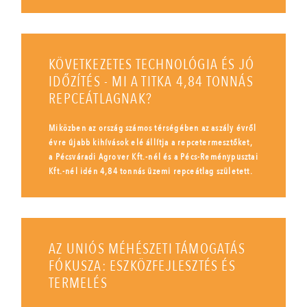
KÖVETKEZETES TECHNOLÓGIA ÉS JÓ
IDŐZÍTÉS - MI A TITKA 4,84 TONNÁS
REPCEÁTLAGNAK?
Miközben az ország számos térségében az aszály évről
évre újabb kihívások elé állítja a repcetermesztőket,
a Pécsváradi Agrover Kft.-nél és a Pécs-Reménypusztai
Kft.-nél idén 4,84 tonnás üzemi repceátlag született.
AZ UNIÓS MÉHÉSZETI TÁMOGATÁS
FÓKUSZA: ESZKÖZFEJLESZTÉS ÉS
TERMELÉS