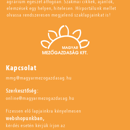
agrárium egészét átfogóan. Szakmai cikkek, ajánlók,
elemzések egy helyen, hitelesen. Hírportálunk mellet
olvassa rendszeresen megjelenő szaklapjainkat is!
Kapcsolat
mmg@magyarmezogazdasag.hu
Szerkesztőség:
online@magyarmezogazdasag.hu
Fizessen elő lapjainkra kényelmesen
webshopunkban,
kérdés esetén kérjük írjon az