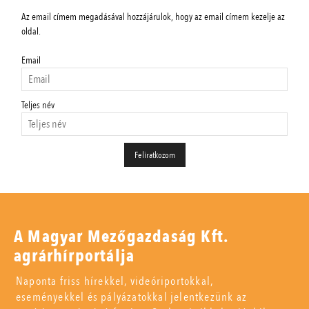
Az email címem megadásával hozzájárulok, hogy az email címem kezelje az
oldal.
Email
Teljes név
A Magyar Mezőgazdaság Kft.
agrárhírportálja
Naponta friss hírekkel, videóriportokkal,
eseményekkel és pályázatokkal jelentkezünk az