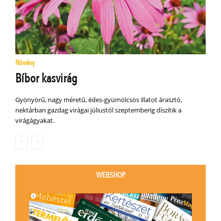
Növény
Bíbor kasvirág
Gyönyörű, nagy méretű, édes-gyümölcsös illatot árasztó,
nektárban gazdag virágai júliustól szeptemberig díszítik a
virágágyakat.
WEBSHOP