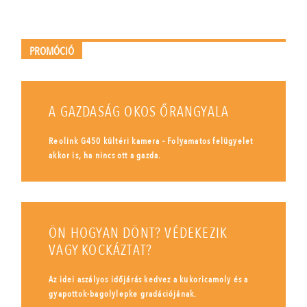
PROMÓCIÓ
A GAZDASÁG OKOS ŐRANGYALA
Reolink G450 kültéri kamera - Folyamatos felügyelet
akkor is, ha nincs ott a gazda.
ÖN HOGYAN DÖNT? VÉDEKEZIK
VAGY KOCKÁZTAT?
Az idei aszályos időjárás kedvez a kukoricamoly és a
gyapottok-bagolylepke gradációjának.