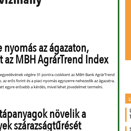
e nyomás az ágazaton,
t az MBH AgrárTrend Index
negyedévének végére 31 pontra csökkent az MBH Bank AgrárTrend
y, az erős forint és a piaci nyomás egyszerre nehezedik az ágazatra,
att egyre erősebb a kérdés, mivel lehet jövedelmet termelni.
L
 tápanyagok növelik a
ek szárazságtűrését