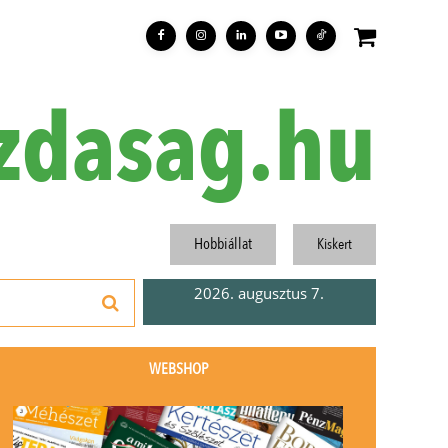
zdasag.hu
Hobbiállat
Kiskert
2026. augusztus 7.
WEBSHOP