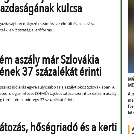
azdaságának kulcsa
azdaságban dolgozók számára az elmúlt évek aszályai
ték: a víz stratégiai erőforrás.
rém aszály már Szlovákia
ének 37 százalékát érinti
száraz időjárás egyre súlyosabb talajaszályt okoz Szlovákiában. A
teorológiai Intézet (SHMÚ) tájékoztatása szerint az extrém aszály
ág területének mintegy 37 százalékát érinti.
átozás, hőségriadó és a kerti