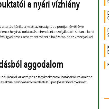
uktatói a nyári vízhiány
 a tartós kánikula miatt az ország több pontján évről évre
enek helyi vízkorlátozást elrendelni a szolgáltatók. Sokan a kerti
ával igyekeznek tehermentesíteni a hálózatot, de ez veszélyekkel
odásból aggodalom
 indulásáról, az aszály és a fagykockázatok hatásairól, valamint a
s aktuális kihívásairól kérdeztük Sipos József növényorvost.