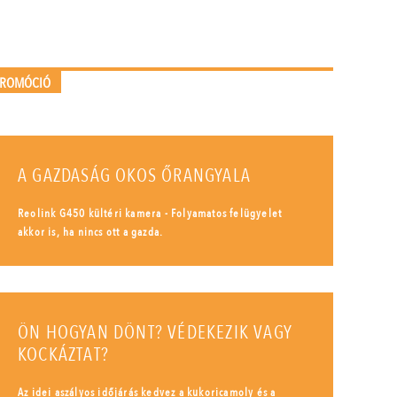
PROMÓCIÓ
A GAZDASÁG OKOS ŐRANGYALA
Reolink G450 kültéri kamera - Folyamatos felügyelet
akkor is, ha nincs ott a gazda.
ÖN HOGYAN DÖNT? VÉDEKEZIK VAGY
KOCKÁZTAT?
Az idei aszályos időjárás kedvez a kukoricamoly és a