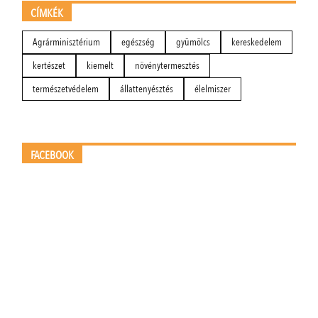
CÍMKÉK
Agrárminisztérium
egészség
gyümölcs
kereskedelem
kertészet
kiemelt
növénytermesztés
természetvédelem
állattenyésztés
élelmiszer
FACEBOOK