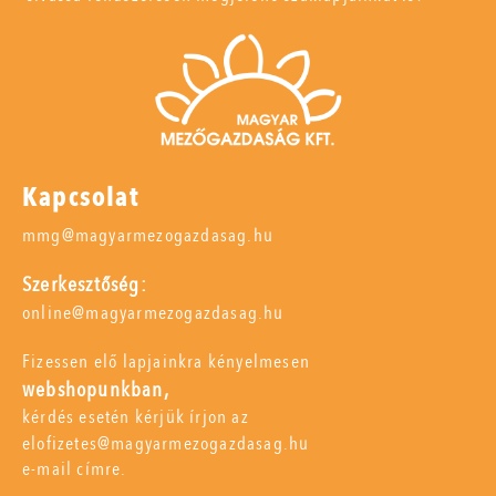
Kapcsolat
mmg@magyarmezogazdasag.hu
Szerkesztőség:
online@magyarmezogazdasag.hu
Fizessen elő lapjainkra kényelmesen
webshopunkban,
kérdés esetén kérjük írjon az
elofizetes@magyarmezogazdasag.hu
e-mail címre.