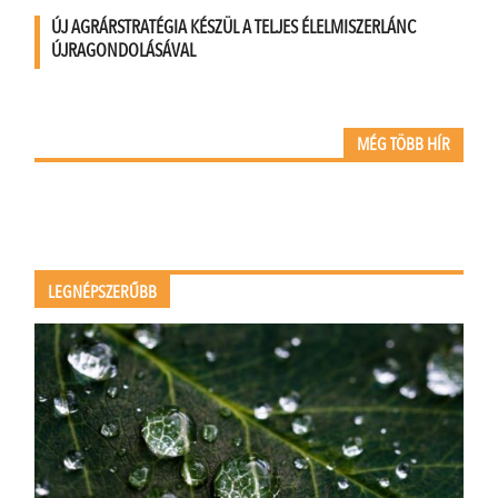
ÚJ AGRÁRSTRATÉGIA KÉSZÜL A TELJES ÉLELMISZERLÁNC
ÚJRAGONDOLÁSÁVAL
MÉG TÖBB HÍR
LEGNÉPSZERŰBB