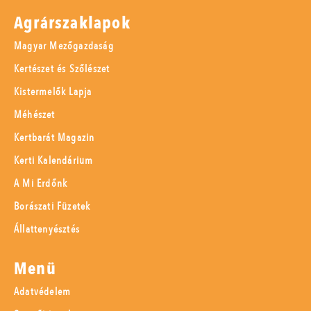
Agrárszaklapok
Magyar Mezőgazdaság
Kertészet és Szőlészet
Kistermelők Lapja
Méhészet
Kertbarát Magazin
Kerti Kalendárium
A Mi Erdőnk
Borászati Füzetek
Állattenyésztés
Menü
Adatvédelem