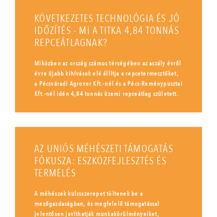
KÖVETKEZETES TECHNOLÓGIA ÉS JÓ
IDŐZÍTÉS - MI A TITKA 4,84 TONNÁS
REPCEÁTLAGNAK?
Miközben az ország számos térségében az aszály évről
évre újabb kihívások elé állítja a repcetermesztőket,
a Pécsváradi Agrover Kft.-nél és a Pécs-Reménypusztai
Kft.-nél idén 4,84 tonnás üzemi repceátlag született.
AZ UNIÓS MÉHÉSZETI TÁMOGATÁS
FÓKUSZA: ESZKÖZFEJLESZTÉS ÉS
TERMELÉS
A méhészek kulcsszerepet töltenek be a
mezőgazdaságban, és megfelelő támogatással
jelentősen javíthatják munkakörülményeiket,