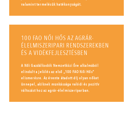
valamint termelésük hatékonyságát.
100 FAO NŐI HŐS AZ AGRÁR-
ÉLELMISZERIPARI RENDSZEREKBEN
ÉS A VIDÉKFEJLESZTÉSBEN
A Női Gazdálkodók Nemzetközi Éve alkalmából
elindult a jelölés az első „100 FAO Női Hős”
elismerésre. Az évente átadott díj olyan nőket
ünnepel, akiknek munkássága valódi és pozitív
változást hoz az agrár-élelmiszeriparban.