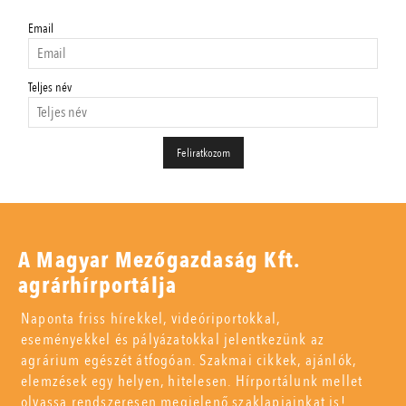
Email
Teljes név
A Magyar Mezőgazdaság Kft.
agrárhírportálja
Naponta friss hírekkel, videóriportokkal,
eseményekkel és pályázatokkal jelentkezünk az
agrárium egészét átfogóan. Szakmai cikkek, ajánlók,
elemzések egy helyen, hitelesen. Hírportálunk mellet
olvassa rendszeresen megjelenő szaklapjainkat is!