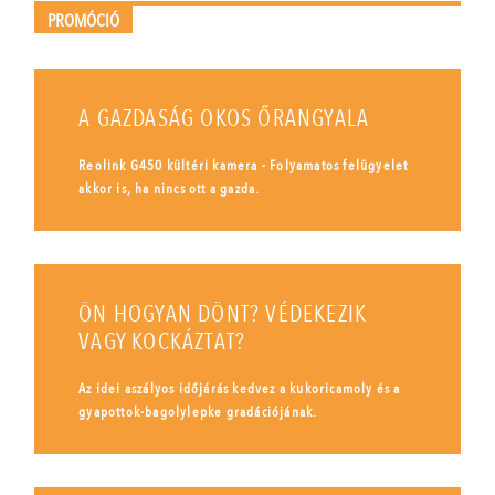
PROMÓCIÓ
A GAZDASÁG OKOS ŐRANGYALA
Reolink G450 kültéri kamera - Folyamatos felügyelet
akkor is, ha nincs ott a gazda.
ÖN HOGYAN DÖNT? VÉDEKEZIK
VAGY KOCKÁZTAT?
Az idei aszályos időjárás kedvez a kukoricamoly és a
gyapottok-bagolylepke gradációjának.