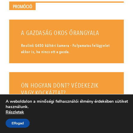
PROMÓCIÓ
A GAZDASÁG OKOS ŐRANGYALA
Reolink G450 kültéri kamera - Folyamatos felügyelet
akkor is, ha nincs ott a gazda.
ÖN HOGYAN DÖNT? VÉDEKEZIK
VAGY KOCKÁZTAT?
A weboldalon a minőségi felhasználói élmény érdekében sütiket
Az idei aszályos időjárás kedvez a kukoricamoly és a
használunk.
gyapottok-bagolylepke gradációjának.
Részletek
Elfogad