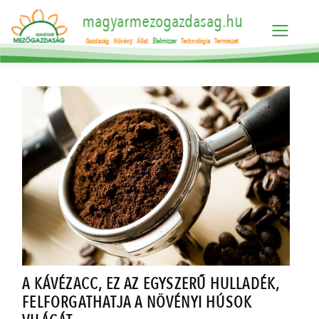
magyarmezogazdasag.hu
Gazdaság
Növény
Állat
Élelmiszer
Technológia
Természet
A KÁVÉZACC, EZ AZ EGYSZERŰ HULLADÉK,
FELFORGATHATJA A NÖVÉNYI HÚSOK