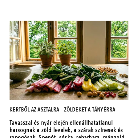
KERTBŐL AZ ASZTALRA – ZÖLDEKET A TÁNYÉRRA
Tavasszal és nyár elején ellenállhatatlanul
harsognak a zöld levelek, a szárak színesek és
ropogósak. Spenót, sóska, rebarbara, mángold,