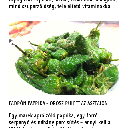
mind szuperzöldség, tele éltető vitaminokkal.
PADRÓN PAPRIKA – OROSZ RULETT AZ ASZTALON
Egy marék apró zöld paprika, egy forró
serpenyő és néhány perc sütés – ennyi kell a