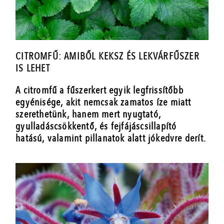
CITROMFŰ: AMIBŐL KEKSZ ÉS LEKVÁRFŰSZER
IS LEHET
A citromfű a fűszerkert egyik legfrissítőbb
egyénisége, akit nemcsak zamatos íze miatt
szerethetünk, hanem mert nyugtató,
gyulladáscsökkentő, és fejfájáscsillapító
hatású, valamint pillanatok alatt jókedvre derít.