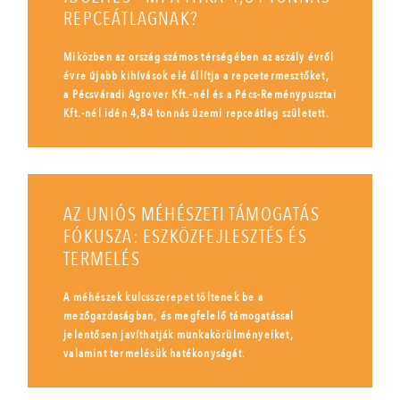
REPCEÁTLAGNAK?
Miközben az ország számos térségében az aszály évről
évre újabb kihívások elé állítja a repcetermesztőket,
a Pécsváradi Agrover Kft.-nél és a Pécs-Reménypusztai
Kft.-nél idén 4,84 tonnás üzemi repceátlag született.
AZ UNIÓS MÉHÉSZETI TÁMOGATÁS
FÓKUSZA: ESZKÖZFEJLESZTÉS ÉS
TERMELÉS
A méhészek kulcsszerepet töltenek be a
mezőgazdaságban, és megfelelő támogatással
jelentősen javíthatják munkakörülményeiket,
valamint termelésük hatékonyságát.