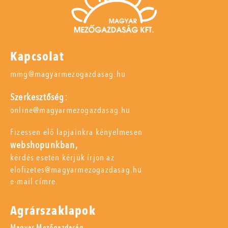
Kapcsolat
mmg@magyarmezogazdasag.hu
Szerkesztőség:
online@magyarmezogazdasag.hu
Fizessen elő lapjainkra kényelmesen
webshopunkban,
kérdés esetén kérjük írjon az
elofizetes@magyarmezogazdasag.hu
e-mail címre.
Agrárszaklapok
Magyar Mezőgazdaság