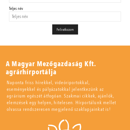
Teljes név
A Magyar Mezőgazdaság Kft.
agrárhírportálja
Naponta friss hírekkel, videóriportokkal,
eseményekkel és pályázatokkal jelentkezünk az
agrárium egészét átfogóan. Szakmai cikkek, ajánlók,
elemzések egy helyen, hitelesen. Hírportálunk mellet
olvassa rendszeresen megjelenő szaklapjainkat is!