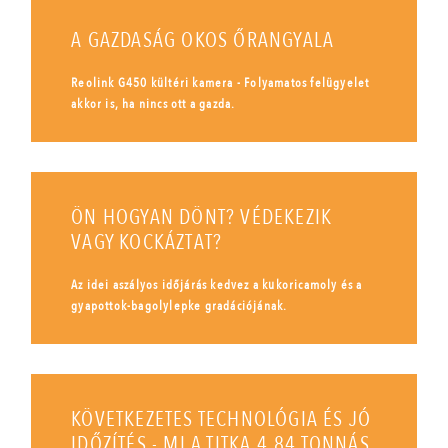
A GAZDASÁG OKOS ŐRANGYALA
Reolink G450 kültéri kamera - Folyamatos felügyelet
akkor is, ha nincs ott a gazda.
ÖN HOGYAN DÖNT? VÉDEKEZIK
VAGY KOCKÁZTAT?
Az idei aszályos időjárás kedvez a kukoricamoly és a
gyapottok-bagolylepke gradációjának.
KÖVETKEZETES TECHNOLÓGIA ÉS JÓ
IDŐZÍTÉS - MI A TITKA 4,84 TONNÁS