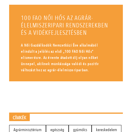
100 FAO NŐI HŐS AZ AGRÁR-
ÉLELMISZERIPARI RENDSZEREKBEN
ÉS A VIDÉKFEJLESZTÉSBEN
A Női Gazdálkodók Nemzetközi Éve alkalmából
elindult a jelölés az első „100 FAO Női Hős”
elismerésre. Az évente átadott díj olyan nőket
ünnepel, akiknek munkássága valódi és pozitív
változást hoz az agrár-élelmiszeriparban.
CÍMKÉK
Agrárminisztérium
egészség
gyümölcs
kereskedelem