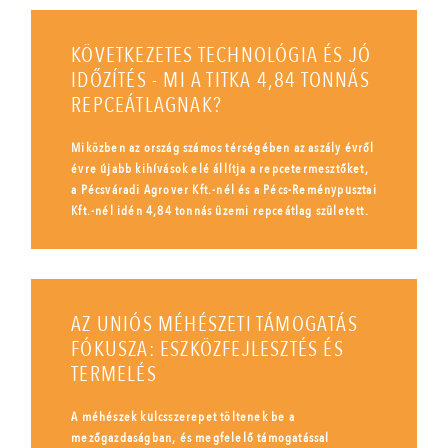
KÖVETKEZETES TECHNOLÓGIA ÉS JÓ
IDŐZÍTÉS - MI A TITKA 4,84 TONNÁS
REPCEÁTLAGNAK?
Miközben az ország számos térségében az aszály évről
évre újabb kihívások elé állítja a repcetermesztőket,
a Pécsváradi Agrover Kft.-nél és a Pécs-Reménypusztai
Kft.-nél idén 4,84 tonnás üzemi repceátlag született.
AZ UNIÓS MÉHÉSZETI TÁMOGATÁS
FÓKUSZA: ESZKÖZFEJLESZTÉS ÉS
TERMELÉS
A méhészek kulcsszerepet töltenek be a
mezőgazdaságban, és megfelelő támogatással