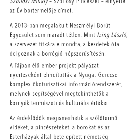
Szőllősi Mihály
– Szöllősy Pincészet – elnyerte
az Év bortermelője címet.
A 2013-ban megalakult Neszmélyi Borút
Egyesület sem maradt tétlen. Mint
Izing László
,
a szervezet titkára elmondta, a kezdetek óta
dolgoznak a borrégió népszerűsítésén.
A Tájban élő ember projekt pályázat
nyerteseként elindították a Nyugat-Gerecse
komplex ökoturisztikai információrendszerét,
melynek segítségével megtekinthetők a
környék természeti és kulturális értékei.
Az érdeklődők megismerhetik a szőlőtermő
vidéket, a pincészeteket, a borokat és az
Esterházyak által betelepített németség