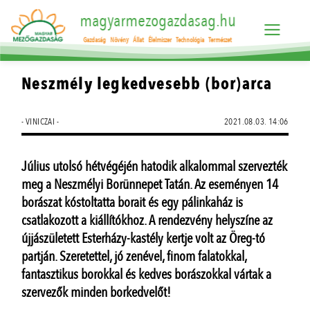
magyarmezogazdasag.hu
Gazdaság
Növény
Állat
Élelmiszer
Technológia
Természet
Neszmély legkedvesebb (bor)arca
- VINICZAI -
2021.08.03. 14:06
Július utolsó hétvégéjén hatodik alkalommal szervezték
meg a Neszmélyi Borünnepet Tatán. Az eseményen 14
borászat kóstoltatta borait és egy pálinkaház is
csatlakozott a kiállítókhoz. A rendezvény helyszíne az
újjászületett Esterházy-kastély kertje volt az Öreg-tó
partján. Szeretettel, jó zenével, finom falatokkal,
fantasztikus borokkal és kedves borászokkal vártak a
szervezők minden borkedvelőt!