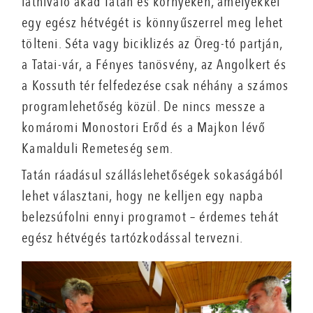
látnivaló akad Tatán és környékén, amelyekkel
egy egész hétvégét is könnyűszerrel meg lehet
tölteni. Séta vagy biciklizés az Öreg-tó partján,
a Tatai-vár, a Fényes tanösvény, az Angolkert és
a Kossuth tér felfedezése csak néhány a számos
programlehetőség közül. De nincs messze a
komáromi Monostori Erőd és a Majkon lévő
Kamalduli Remeteség sem.
Tatán ráadásul szálláslehetőségek sokaságából
lehet választani, hogy ne kelljen egy napba
belezsúfolni ennyi programot – érdemes tehát
egész hétvégés tartózkodással tervezni.