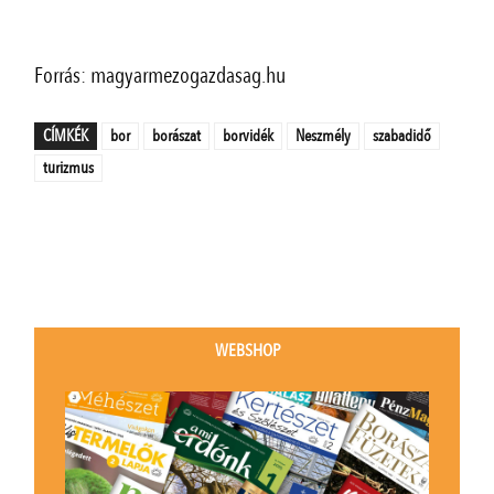
Forrás: magyarmezogazdasag.hu
CÍMKÉK
bor
borászat
borvidék
Neszmély
szabadidő
turizmus
WEBSHOP