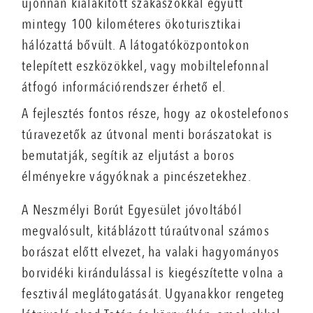
újonnan kialakított szakaszokkal együtt
mintegy 100 kilométeres ökoturisztikai
hálózattá bővült. A látogatóközpontokon
telepített eszközökkel, vagy mobiltelefonnal
átfogó információrendszer érhető el.
A fejlesztés fontos része, hogy az okostelefonos
túravezetők az útvonal menti borászatokat is
bemutatják, segítik az eljutást a boros
élményekre vágyóknak a pincészetekhez.
A Neszmélyi Borút Egyesület jóvoltából
megvalósult, kitáblázott túraútvonal számos
borászat előtt elvezet, ha valaki hagyományos
borvidéki kirándulással is kiegészítette volna a
fesztivál meglátogatását. Ugyanakkor rengeteg