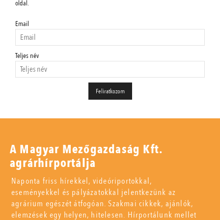
oldal.
Email
Teljes név
A Magyar Mezőgazdaság Kft.
agrárhírportálja
Naponta friss hírekkel, videóriportokkal,
eseményekkel és pályázatokkal jelentkezünk az
agrárium egészét átfogóan. Szakmai cikkek, ajánlók,
elemzések egy helyen, hitelesen. Hírportálunk mellet