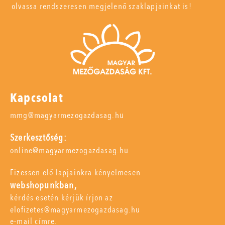
olvassa rendszeresen megjelenő szaklapjainkat is!
Kapcsolat
mmg@magyarmezogazdasag.hu
Szerkesztőség:
online@magyarmezogazdasag.hu
Fizessen elő lapjainkra kényelmesen
webshopunkban,
kérdés esetén kérjük írjon az
elofizetes@magyarmezogazdasag.hu
e-mail címre.