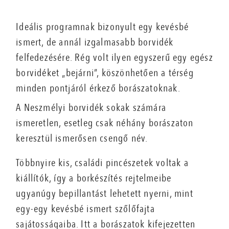
Ideális programnak bizonyult egy kevésbé
ismert, de annál izgalmasabb borvidék
felfedezésére. Rég volt ilyen egyszerű egy egész
borvidéket „bejárni”, köszönhetően a térség
minden pontjáról érkező borászatoknak.
A Neszmélyi borvidék sokak számára
ismeretlen, esetleg csak néhány borászaton
keresztül ismerősen csengő név.
Többnyire kis, családi pincészetek voltak a
kiállítók, így a borkészítés rejtelmeibe
ugyanúgy bepillantást lehetett nyerni, mint
egy-egy kevésbé ismert szőlőfajta
sajátosságaiba. Itt a borászatok kifejezetten