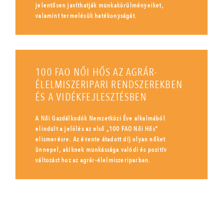
jelentősen javíthatják munkakörülményeiket,
valamint termelésük hatékonyságát.
100 FAO NŐI HŐS AZ AGRÁR-
ÉLELMISZERIPARI RENDSZEREKBEN
ÉS A VIDÉKFEJLESZTÉSBEN
A Női Gazdálkodók Nemzetközi Éve alkalmából
elindult a jelölés az első „100 FAO Női Hős”
elismerésre. Az évente átadott díj olyan nőket
ünnepel, akiknek munkássága valódi és pozitív
változást hoz az agrár-élelmiszeriparban.