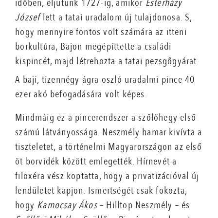
időben, eljutunk 1727-ig, amikor
Esterházy
József
lett a tatai uradalom új tulajdonosa. S,
hogy mennyire fontos volt számára az itteni
borkultúra, Bajon megépíttette a családi
kispincét, majd létrehozta a tatai pezsgőgyárat.
A baji, tizennégy ágra oszló uradalmi pince 40
ezer akó befogadására volt képes.
Mindmáig ez a pincerendszer a szőlőhegy első
számú látványossága. Neszmély hamar kivívta a
tiszteletet, a történelmi Magyarországon az első
öt borvidék között emlegették. Hírnevét a
filoxéra vész koptatta, hogy a privatizációval új
lendületet kapjon. Ismertségét csak fokozta,
hogy
Kamocsay Ákos
– Hilltop Neszmély – és