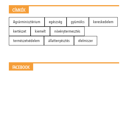
CÍMKÉK
Agrárminisztérium
egészség
gyümölcs
kereskedelem
kertészet
kiemelt
növénytermesztés
természetvédelem
állattenyésztés
élelmiszer
FACEBOOK