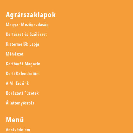
Agrárszaklapok
Magyar Mezőgazdaság
Kertészet és Szőlészet
Kistermelők Lapja
Méhészet
Kertbarát Magazin
Kerti Kalendárium
A Mi Erdőnk
Borászati Füzetek
Állattenyésztés
Menü
Adatvédelem