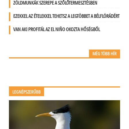
ZÖLDMUNKÁK SZEREPE A SZŐLŐTERMESZTÉSBEN
EZEKKEL AZ ÉTELEKKEL TEHETSZ A LEGTÖBBET A BÉLFLÓRÁDÉRT
VAN AKI PROFITÁL AZ EL NIÑO OKOZTA HŐSÉGBŐL
MÉG TÖBB HÍR
LEGNÉPSZERŰBB