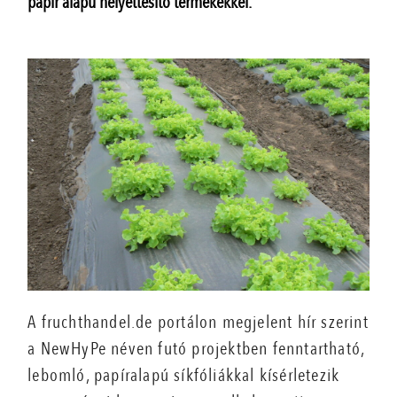
papír alapú helyettesítő termékekkel.
A fruchthandel.de portálon megjelent hír szerint
a NewHyPe néven futó projektben fenntartható,
lebomló, papíralapú síkfóliákkal kísérletezik