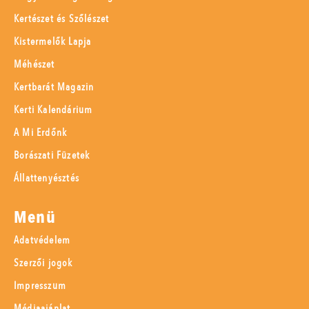
Kertészet és Szőlészet
Kistermelők Lapja
Méhészet
Kertbarát Magazin
Kerti Kalendárium
A Mi Erdőnk
Borászati Füzetek
Állattenyésztés
Menü
Adatvédelem
Szerzői jogok
Impresszum
Médiaajánlat