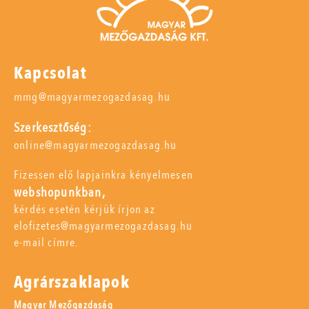
Kapcsolat
mmg@magyarmezogazdasag.hu
Szerkesztőség:
online@magyarmezogazdasag.hu
Fizessen elő lapjainkra kényelmesen
webshopunkban,
kérdés esetén kérjük írjon az
elofizetes@magyarmezogazdasag.hu
e-mail címre.
Agrárszaklapok
Magyar Mezőgazdaság