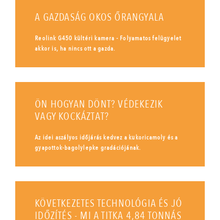
A GAZDASÁG OKOS ŐRANGYALA
Reolink G450 kültéri kamera - Folyamatos felügyelet
akkor is, ha nincs ott a gazda.
ÖN HOGYAN DÖNT? VÉDEKEZIK
VAGY KOCKÁZTAT?
Az idei aszályos időjárás kedvez a kukoricamoly és a
gyapottok-bagolylepke gradációjának.
KÖVETKEZETES TECHNOLÓGIA ÉS JÓ
IDŐZÍTÉS - MI A TITKA 4,84 TONNÁS