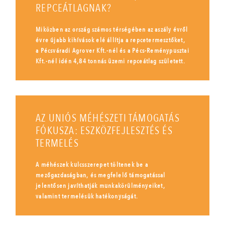
REPCEÁTLAGNAK?
Miközben az ország számos térségében az aszály évről
évre újabb kihívások elé állítja a repcetermesztőket,
a Pécsváradi Agrover Kft.-nél és a Pécs-Reménypusztai
Kft.-nél idén 4,84 tonnás üzemi repceátlag született.
AZ UNIÓS MÉHÉSZETI TÁMOGATÁS
FÓKUSZA: ESZKÖZFEJLESZTÉS ÉS
TERMELÉS
A méhészek kulcsszerepet töltenek be a
mezőgazdaságban, és megfelelő támogatással
jelentősen javíthatják munkakörülményeiket,
valamint termelésük hatékonyságát.