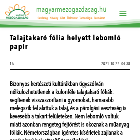
magyarmezogazdasag.hu
Gazdaság
Növény
Állat
Élelmiszer
Technológia
Természet
Talajtakaró fólia helyett lebomló
papír
T.A.
2021.10.22. 04:38
Bizonyos kertészeti kultúrákban úgyszólván
nélkülözhetetlenek a különféle talajtakaró fóliák:
segítenek visszaszorítani a gyomokat, hamarabb
melegszik fel alattuk a talaj, és a párolgási veszteség is
kevesebb a takart felületeken. Nem lebomló voltuk
miatt azonban rengeteg fejtörést is okoznak a műanyag
fóliák. Németországban ígéretes kísérletek zajlanak a