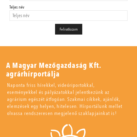
Teljes név
A Magyar Mezőgazdaság Kft.
agrárhírportálja
Naponta friss hírekkel, videóriportokkal,
eseményekkel és pályázatokkal jelentkezünk az
agrárium egészét átfogóan. Szakmai cikkek, ajánlók,
elemzések egy helyen, hitelesen. Hírportálunk mellet
olvassa rendszeresen megjelenő szaklapjainkat is!