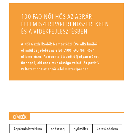
100 FAO NŐI HŐS AZ AGRÁR-
ÉLELMISZERIPARI RENDSZEREKBEN
ÉS A VIDÉKFEJLESZTÉSBEN
A Női Gazdálkodók Nemzetközi Éve alkalmából
elindult a jelölés az első „100 FAO Női Hős”
elismerésre. Az évente átadott díj olyan nőket
ünnepel, akiknek munkássága valódi és pozitív
változást hoz az agrár-élelmiszeriparban.
CÍMKÉK
Agrárminisztérium
egészség
gyümölcs
kereskedelem