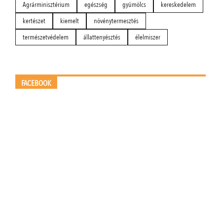
Agrárminisztérium
egészség
gyümölcs
kereskedelem
kertészet
kiemelt
növénytermesztés
természetvédelem
állattenyésztés
élelmiszer
FACEBOOK