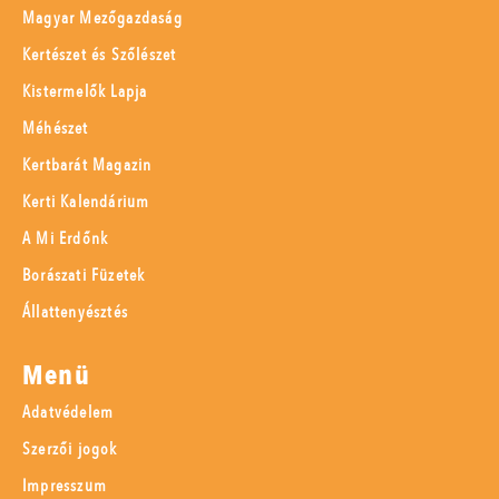
Magyar Mezőgazdaság
Kertészet és Szőlészet
Kistermelők Lapja
Méhészet
Kertbarát Magazin
Kerti Kalendárium
A Mi Erdőnk
Borászati Füzetek
Állattenyésztés
Menü
Adatvédelem
Szerzői jogok
Impresszum