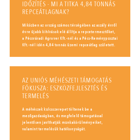
IDŐZÍTÉS - MI A TITKA 4,84 TONNÁS
REPCEÁTLAGNAK?
Miközben az ország számos térségében az aszály évről
évre újabb kihívások elé állítja a repcetermesztőket,
a Pécsváradi Agrover Kft.-nél és a Pécs-Reménypusztai
Kft.-nél idén 4,84 tonnás üzemi repceátlag született.
AZ UNIÓS MÉHÉSZETI TÁMOGATÁS
FÓKUSZA: ESZKÖZFEJLESZTÉS ÉS
TERMELÉS
A méhészek kulcsszerepet töltenek be a
mezőgazdaságban, és megfelelő támogatással
jelentősen javíthatják munkakörülményeiket,
valamint termelésük hatékonyságát.