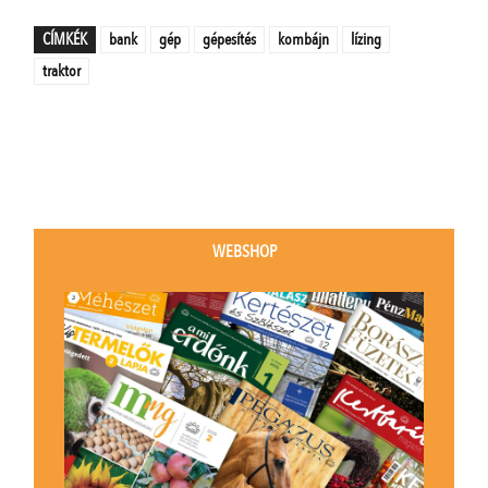
CÍMKÉK
bank
gép
gépesítés
kombájn
lízing
traktor
WEBSHOP