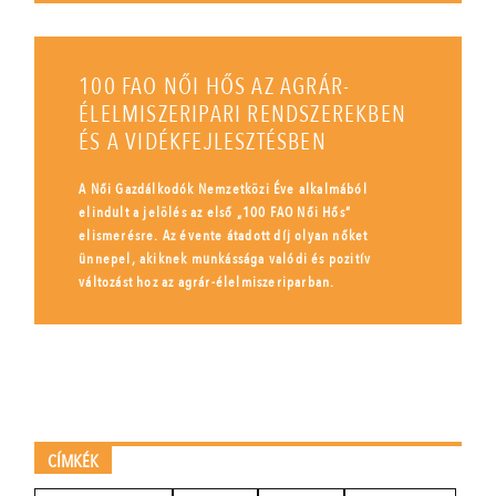
100 FAO NŐI HŐS AZ AGRÁR-
ÉLELMISZERIPARI RENDSZEREKBEN
ÉS A VIDÉKFEJLESZTÉSBEN
A Női Gazdálkodók Nemzetközi Éve alkalmából
elindult a jelölés az első „100 FAO Női Hős”
elismerésre. Az évente átadott díj olyan nőket
ünnepel, akiknek munkássága valódi és pozitív
változást hoz az agrár-élelmiszeriparban.
CÍMKÉK