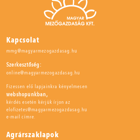
Kapcsolat
mmg@magyarmezogazdasag.hu
Szerkesztőség:
online@magyarmezogazdasag.hu
Fizessen elő lapjainkra kényelmesen
webshopunkban,
kérdés esetén kérjük írjon az
elofizetes@magyarmezogazdasag.hu
e-mail címre.
Agrárszaklapok