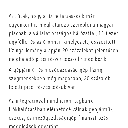
Azt írták, hogy a lízingtársaságok már
egyenként is meghatározó szereplői a magyar
piacnak, a vállalat országos hálózattal, 110 ezer
ügyféllel és az újonnan kihelyezett, összesített
lízingállomány alapján 20 százalékot jelentősen
meghaladó piaci részesedéssel rendelkezik.
A gépjármű- és mezőgazdaságigép-lízing
szegmensekben még magasabb, 30 százalék
feletti piaci részesedésük van.
Az integrációval mindhárom tagbank
fiókhálózatában elérhetővé válnak gépjármű-,
eszköz, és mezőgazdaságigép-finanszírozási
megoldások egyaránt.