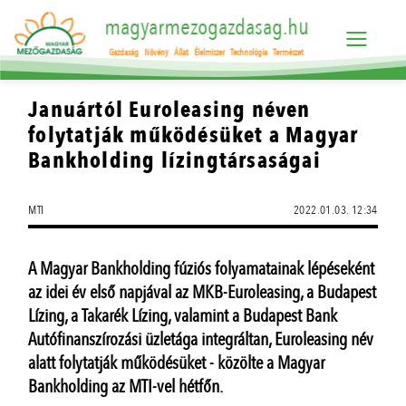
magyarmezogazdasag.hu
Gazdaság
Növény
Állat
Élelmiszer
Technológia
Természet
Januártól Euroleasing néven
folytatják működésüket a Magyar
Bankholding lízingtársaságai
MTI
2022.01.03. 12:34
A Magyar Bankholding fúziós folyamatainak lépéseként
az idei év első napjával az MKB-Euroleasing, a Budapest
Lízing, a Takarék Lízing, valamint a Budapest Bank
Autófinanszírozási üzletága integráltan, Euroleasing név
alatt folytatják működésüket - közölte a Magyar
Bankholding az MTI-vel hétfőn.