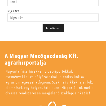
Teljes név
A Magyar Mezőgazdaság Kft.
agrárhírportálja
Naponta friss hírekkel, videóriportokkal,
eseményekkel és pályázatokkal jelentkezünk az
agrárium egészét átfogóan. Szakmai cikkek, ajánlók,
elemzések egy helyen, hitelesen. Hírportálunk mellet
olvassa rendszeresen megjelenő szaklapjainkat is!