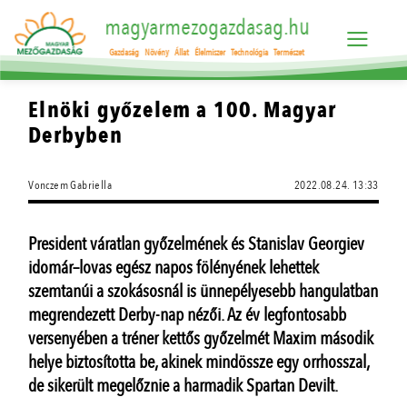
magyarmezogazdasag.hu
Gazdaság
Növény
Állat
Élelmiszer
Technológia
Természet
Elnöki győzelem a 100. Magyar
Derbyben
Vonczem Gabriella
2022.08.24. 13:33
President váratlan győzelmének és Stanislav Georgiev
idomár–lovas egész napos fölényének lehettek
szemtanúi a szokásosnál is ünnepélyesebb hangulatban
megrendezett Derby-nap nézői. Az év legfontosabb
versenyében a tréner kettős győzelmét Maxim második
helye biztosította be, akinek mindössze egy orrhosszal,
de sikerült megelőznie a harmadik Spartan Devilt.