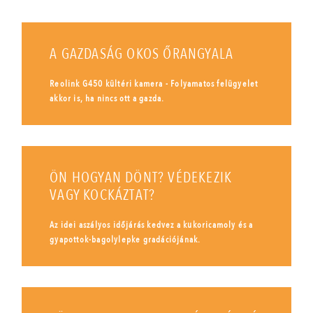
A GAZDASÁG OKOS ŐRANGYALA
Reolink G450 kültéri kamera - Folyamatos felügyelet
akkor is, ha nincs ott a gazda.
ÖN HOGYAN DÖNT? VÉDEKEZIK
VAGY KOCKÁZTAT?
Az idei aszályos időjárás kedvez a kukoricamoly és a
gyapottok-bagolylepke gradációjának.