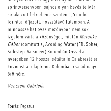
sprintversenyben, sajnos olyan kevés telivér
sorakozott fel ebben a szintén 1,6 millió
forinttal díjazott, hosszútávú futamban. A
mindössze hatlovas mezőnyben nem sok
izgalom várta a közönséget, miután
Maronka
Gábor
idomítottja, Avoiding Water (FR, 5pher,
Sidestep–Aalsmeer) Kolumbán Örssel a
nyergében 12 hosszal sétálta le Calabresét és
Envioust a tulajdonos Kolumbán család nagy
örömére.
Vonczem Gabriella
Forrás: Pegazus