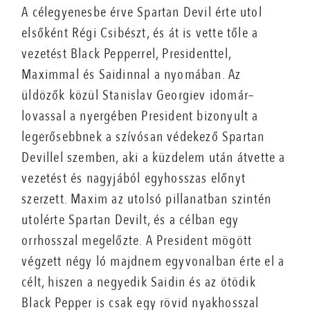
A célegyenesbe érve Spartan Devil érte utol
elsőként Régi Csibészt, és át is vette tőle a
vezetést Black Pepperrel, Presidenttel,
Maximmal és Saidinnal a nyomában. Az
üldözők közül Stanislav Georgiev idomár–
lovassal a nyergében President bizonyult a
legerősebbnek a szívósan védekező Spartan
Devillel szemben, aki a küzdelem után átvette a
vezetést és nagyjából egyhosszas előnyt
szerzett. Maxim az utolsó pillanatban szintén
utolérte Spartan Devilt, és a célban egy
orrhosszal megelőzte. A President mögött
végzett négy ló majdnem egyvonalban érte el a
célt, hiszen a negyedik Saidin és az ötödik
Black Pepper is csak egy rövid nyakhosszal