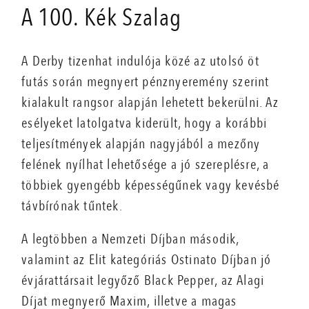
A 100. Kék Szalag
A Derby tizenhat indulója közé az utolsó öt
futás során megnyert pénznyeremény szerint
kialakult rangsor alapján lehetett bekerülni. Az
esélyeket latolgatva kiderült, hogy a korábbi
teljesítmények alapján nagyjából a mezőny
felének nyílhat lehetősége a jó szereplésre, a
többiek gyengébb képességűnek vagy kevésbé
távbírónak tűntek.
A legtöbben a Nemzeti Díjban második,
valamint az Elit kategóriás Ostinato Díjban jó
évjárattársait legyőző Black Pepper, az Alagi
Díjat megnyerő Maxim, illetve a magas