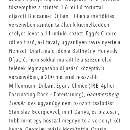
főszerephez a szintén 1,6 millió forinttal
díjazott Buccaneer Díjban. Ebben a mérföldes
versenyben szintén találtunk kiemelkedően
esélyes lovat a 11 induló között. Eggi’s Choice-
ról volt szó, aki tavaly ugyanilyen távra nyerte a
Nemzeti Díjat, majd idén a Batthyány-Hunyady
Díjat, és nem sokkal maradt le a szezon első
felének legmagasabb díjazású középtávú
versenyében, a 200 méterrel hosszabb
Millenniumi Díjban. Eggi’s Choice (IRE, 4pher
Fascinating Rock – Entertaining),
Hammersberg
Elemér
lova ugyanúgy nem okozott csalódást
Stanislav Georgievvel, mint Dariya, és biztosan,
több mint egy hosszal megnyerte a versenyt két
kanca, Georgiev másik idomítottja, Ocasio