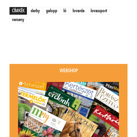
CÍMKÉK
derby
galopp
ló
lovarda
lovassport
verseny
WEBSHOP