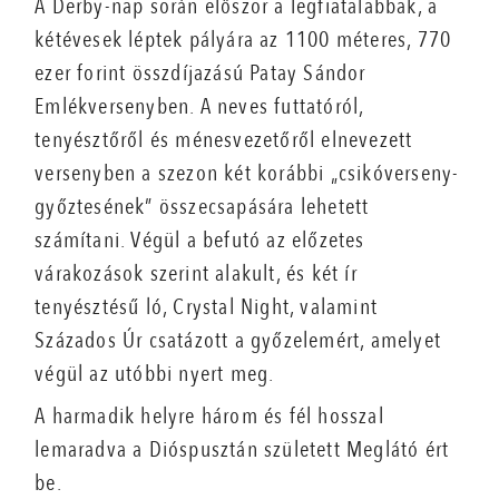
A Derby-nap során először a legfiatalabbak, a
kétévesek léptek pályára az 1100 méteres, 770
ezer forint összdíjazású Patay Sándor
Emlékversenyben. A neves futtatóról,
tenyésztőről és ménesvezetőről elnevezett
versenyben a szezon két korábbi „csikóverseny-
győztesének” összecsapására lehetett
számítani. Végül a befutó az előzetes
várakozások szerint alakult, és két ír
tenyésztésű ló, Crystal Night, valamint
Százados Úr csatázott a győzelemért, amelyet
végül az utóbbi nyert meg.
A harmadik helyre három és fél hosszal
lemaradva a Dióspusztán született Meglátó ért
be.