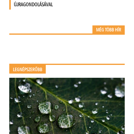
ÚJRAGONDOLÁSÁVAL
MÉG TÖBB HÍR
LEGNÉPSZERŰBB