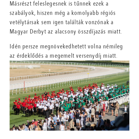
Másrészt feleslegesnek is tűnnek ezek a
szabályok, hiszen még a komolyabb régiós
vetélytársak sem igen találták vonzónak a
Magyar Derbyt az alacsony összdíjazás miatt.
Idén persze megnövekedhetett volna némileg
az érdeklődés a megemelt versenydíj miatt.