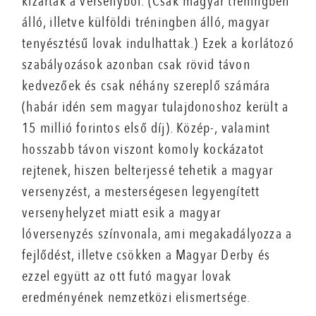
kizárták a versenyből. (Csak magyar tréningben
álló, illetve külföldi tréningben álló, magyar
tenyésztésű lovak indulhattak.) Ezek a korlátozó
szabályozások azonban csak rövid távon
kedvezőek és csak néhány szereplő számára
(habár idén sem magyar tulajdonoshoz került a
15 millió forintos első díj). Közép-, valamint
hosszabb távon viszont komoly kockázatot
rejtenek, hiszen belterjessé tehetik a magyar
versenyzést, a mesterségesen legyengített
versenyhelyzet miatt esik a magyar
lóversenyzés színvonala, ami megakadályozza a
fejlődést, illetve csökken a Magyar Derby és
ezzel együtt az ott futó magyar lovak
eredményének nemzetközi elismertsége.