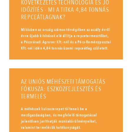
KÖVETKEZETES TECHNOLÓGIA ÉS JÓ
IDŐZÍTÉS - MI A TITKA 4,84 TONNÁS
REPCEÁTLAGNAK?
Miközben az ország számos térségében az aszály évről
évre újabb kihívások elé állítja a repcetermesztőket,
a Pécsváradi Agrover Kft.-nél és a Pécs-Reménypusztai
Kft.-nél idén 4,84 tonnás üzemi repceátlag született.
AZ UNIÓS MÉHÉSZETI TÁMOGATÁS
FÓKUSZA: ESZKÖZFEJLESZTÉS ÉS
TERMELÉS
A méhészek kulcsszerepet töltenek be a
mezőgazdaságban, és megfelelő támogatással
jelentősen javíthatják munkakörülményeiket,
valamint termelésük hatékonyságát.