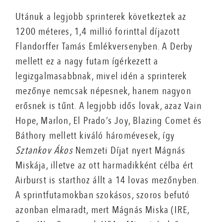
Utánuk a legjobb sprinterek következtek az
1200 méteres, 1,4 millió forinttal díjazott
Flandorffer Tamás Emlékversenyben. A Derby
mellett ez a nagy futam ígérkezett a
legizgalmasabbnak, mivel idén a sprinterek
mezőnye nemcsak népesnek, hanem nagyon
erősnek is tűnt. A legjobb idős lovak, azaz Vain
Hope, Marlon, El Prado’s Joy, Blazing Comet és
Báthory mellett kiváló háromévesek, így
Sztankov Ákos
Nemzeti Díjat nyert Mágnás
Miskája, illetve az ott harmadikként célba ért
Airburst is starthoz állt a 14 lovas mezőnyben.
A sprintfutamokban szokásos, szoros befutó
azonban elmaradt, mert Mágnás Miska (IRE,