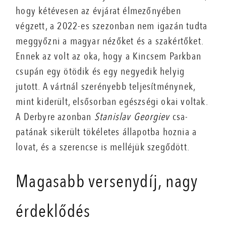
hogy kété­vesen az évjárat élmezőnyében
végzett, a 2022-es szezonban nem igazán tudta
meggyőzni a magyar nézőket és a szakértőket.
Ennek az volt az oka, hogy a Kincsem Parkban
csupán egy ötödik és egy negyedik helyig
jutott. A vártnál szerényebb teljesítménynek,
mint kiderült, elsősorban egészségi okai voltak.
A Derbyre azonban
Stanislav Georgiev
csa­
patának sikerült tökéletes állapotba hoznia a
lovat, és a szerencse is melléjük szegődött.
Magasabb versenydíj, nagy
érdeklődés