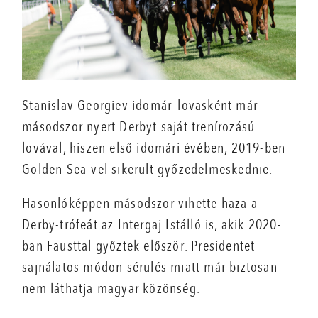
Stanislav Georgiev idomár–lovasként már
másodszor nyert Derbyt saját trenírozású
lovával, hiszen első idomári évében, 2019-ben
Golden Sea-vel sikerült győzedelmeskednie.
Hasonlóképpen másodszor vihette haza a
Derby-trófeát az Intergaj Istálló is, akik 2020-
ban Fausttal győztek először. Presidentet
sajnálatos módon sérülés miatt már biztosan
nem láthatja magyar közönség.