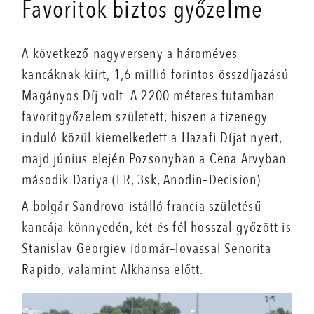
Favoritok biztos győzelme
A következő nagyverseny a hároméves
kancáknak kiírt, 1,6 millió forintos összdíjazású
Magányos Díj volt. A 2200 méteres futamban
favoritgyőzelem született, hiszen a tizenegy
induló közül kiemelkedett a Hazafi Díjat nyert,
majd június elején Pozsonyban a Cena Arvyban
második Dariya (FR, 3sk, Anodin–Decision).
A bolgár Sandrovo istálló francia születésű
kancája könnyedén, két és fél hosszal győzött is
Stanislav Georgiev idomár–lovassal Senorita
Rapido, valamint Alkhansa előtt.