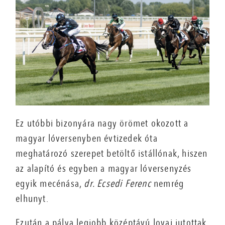
Ez utóbbi bizonyára nagy örömet okozott a
magyar lóversenyben évtizedek óta
meghatározó szerepet betöltő istállónak, hiszen
az alapító és egyben a magyar lóversenyzés
egyik mecénása,
dr. Ecsedi Ferenc
nemrég
elhunyt.
Ezután a pálya legjobb középtávú lovai jutottak