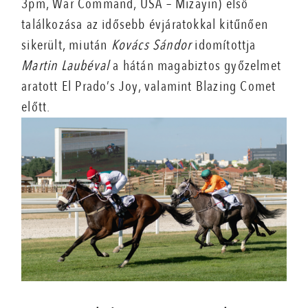
3pm, War Command, USA – Mizayin) első
találkozása az idősebb évjáratokkal kitűnően
sikerült, miután
Kovács Sándor
idomítottja
Martin Laubéval
a hátán magabiztos győzelmet
aratott El Prado’s Joy, valamint Blazing Comet
előtt.