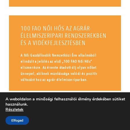
100 FAO NŐI HŐS AZ AGRÁR-
ÉLELMISZERIPARI RENDSZEREKBEN
ÉS A VIDÉKFEJLESZTÉSBEN
A Női Gazdálkodók Nemzetközi Éve alkalmából
elindult a jelölés az első „100 FAO Női Hős”
elismerésre. Az évente átadott díj olyan nőket
ünnepel, akiknek munkássága valódi és pozitív
változást hoz az agrár-élelmiszeriparban.
A weboldalon a minőségi felhasználói élmény érdekében sütiket
használunk.
Részletek
Elfogad
CÍMKÉK