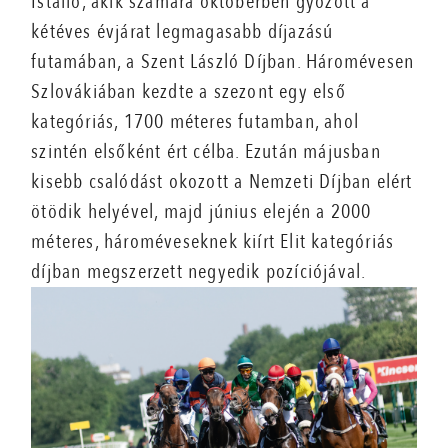
Istálló, akik számára októberben győzött a
kétéves évjárat legmagasabb díjazású
futamában, a Szent László Díjban. Háromévesen
Szlovákiában kezdte a szezont egy első
kategóriás, 1700 méteres futamban, ahol
szintén elsőként ért célba. Ezután májusban
kisebb csalódást okozott a Nemzeti Díjban elért
ötödik helyével, majd június elején a 2000
méteres, hároméveseknek kiírt Elit kategóriás
díjban megszerzett negyedik pozíciójával.