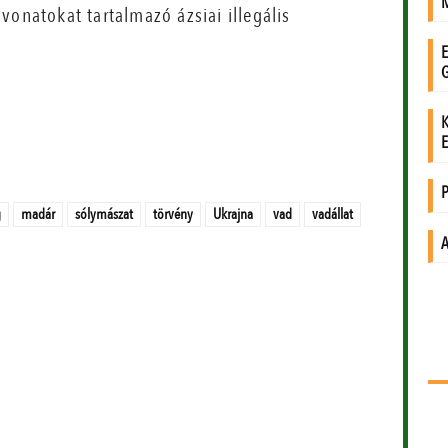
vonatokat tartalmazó ázsiai illegális
g
madár
sólymászat
törvény
Ukrajna
vad
vadállat