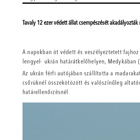
Tavaly 12 ezer védett állat csempészését akadályozták
A napokban öt védett és veszélyeztetett fajhoz
lengyel- ukrán határátkelőhelyen, Medykában (
Az ukrán férfi autójában szállította a madaraka
csőrüknél összekötözött és valószínűleg altatóv
határellenőrzésnél.