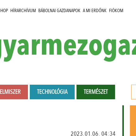
SHOP
HÍRARCHÍVUM
BÁBOLNAI GAZDANAPOK
A MI ERDŐNK
FIÓKOM
yarmezoga
LELMISZER
TECHNOLÓGIA
TERMÉSZET
2023.01.06. 04:34