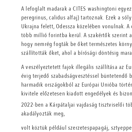
A lefoglalt madarak a CITES washingtoni egyez
peregrinus, calidus alfaj) tartoznak. Ezek a s
Ukrajna felett, Odessza közelében vonulnak. A
több millió forintba kerül. A szakértők szerint 
hogy nemrég fogták be őket természetes környe
szállították őket, ahol a bírósági döntésig ma
A veszélyeztetett fajok illegális szállítása az
évig terjedő szabadságvesztéssel büntetendő 
harmadik országokból az Európai Unióba törté
kivitele előzetesen kiadott engedélyek és bizo
2022-ben a Kárpátaljai vajdaság tisztviselői t
akadályozták meg,
volt köztük például szerzetespapagáj, sztyeppe