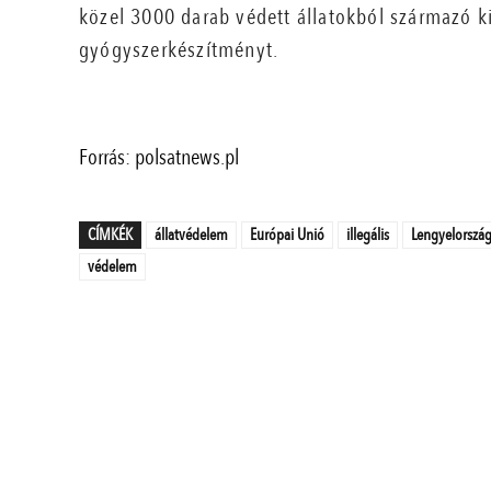
közel 3000 darab védett állatokból származó ki
gyógyszerkészítményt.
Forrás: polsatnews.pl
CÍMKÉK
állatvédelem
Európai Unió
illegális
Lengyelorszá
védelem