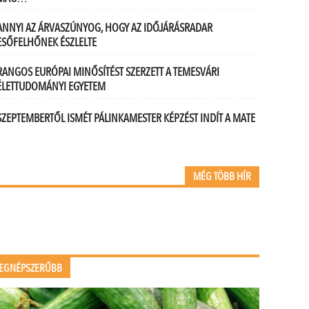
ANNYI AZ ÁRVASZÚNYOG, HOGY AZ IDŐJÁRÁSRADAR
ESŐFELHŐNEK ÉSZLELTE
RANGOS EURÓPAI MINŐSÍTÉST SZERZETT A TEMESVÁRI
ÉLETTUDOMÁNYI EGYETEM
SZEPTEMBERTŐL ISMÉT PÁLINKAMESTER KÉPZÉST INDÍT A MATE
MÉG TÖBB HÍR
EGNÉPSZERŰBB