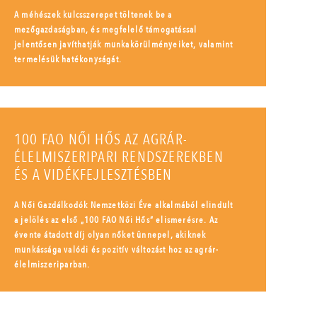
A méhészek kulcsszerepet töltenek be a
mezőgazdaságban, és megfelelő támogatással
jelentősen javíthatják munkakörülményeiket, valamint
termelésük hatékonyságát.
100 FAO NŐI HŐS AZ AGRÁR-
ÉLELMISZERIPARI RENDSZEREKBEN
ÉS A VIDÉKFEJLESZTÉSBEN
A Női Gazdálkodók Nemzetközi Éve alkalmából elindult
a jelölés az első „100 FAO Női Hős” elismerésre. Az
évente átadott díj olyan nőket ünnepel, akiknek
munkássága valódi és pozitív változást hoz az agrár-
élelmiszeriparban.