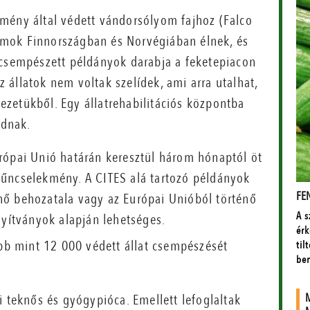
mény által védett vándorsólyom fajhoz (Falco
ólymok Finnországban és Norvégiában élnek, és
 csempészett példányok darabja a feketepiacon
az állatok nem voltak szelídek, ami arra utalhat,
zetükből. Egy állatrehabilitációs központba
radnak.
 Európai Unió határán keresztül három hónaptól öt
bűncselekmény. A CITES alá tartozó példányok
nő behozatala vagy az Európai Unióból történő
nyítványok alapján lehetséges.
öbb mint 12 000 védett állat csempészését
i teknős és gyógypióca. Emellett lefoglaltak