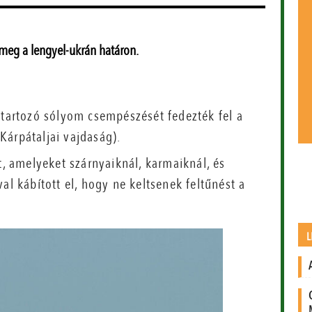
 meg a lengyel-ukrán határon.
 tartozó sólyom csempészését fedezték fel a
Kárpátaljai vajdaság).
t, amelyeket szárnyaiknál, karmaiknál, és
al kábított el, hogy ne keltsenek feltűnést a
L