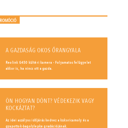
PROMÓCIÓ
A GAZDASÁG OKOS ŐRANGYALA
Reolink G450 kültéri kamera - Folyamatos felügyelet
akkor is, ha nincs ott a gazda.
ÖN HOGYAN DÖNT? VÉDEKEZIK VAGY
KOCKÁZTAT?
Az idei aszályos időjárás kedvez a kukoricamoly és a
gyapottok-bagolylepke gradációjának.