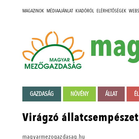
MAGAZINOK
MÉDIAAJÁNLAT
KIADÓRÓL
ELÉRHETŐSÉGEK
WEB
mag
GAZDASÁG
NÖVÉNY
ÁLLAT
É
Virágzó állatcsempészet
magyarmezogazdasag.hu