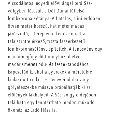
A csodálatos, egyedi élővilággal bíró Sás-
völgyben létesült a Dél-Dunántúl első
lombkorona-sétánya. A fiatalos, sűrű erdőben
ötven méter hosszú, hat méter magas
járószintű, a terep emelkedése miatt a
talajszintre érkező, tiszta faszerkezetű
lombkoronasétányt építettek. A tanösvény egy
madármegfigyelő toronyhoz, illetve
madárismereti odú- és fészektanodához
kapcsolódik, ahol a gyerekek a méretükre
kialakított cinke- és denevérodúba vagy
gólyafészekbe mászva próbálhatják ki az
élőlények lakhelyeit. A Sás-völgy erdejében
található egy fenntartható módon működő
ökoház, az Erdő Háza is.