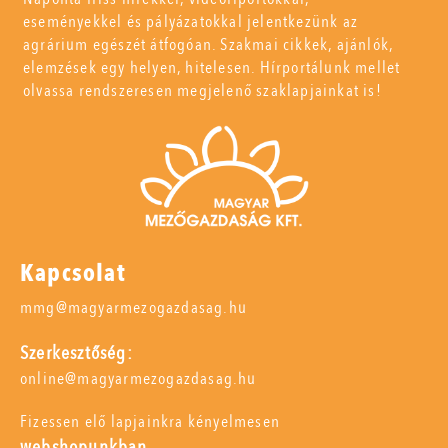
eseményekkel és pályázatokkal jelentkezünk az
agrárium egészét átfogóan. Szakmai cikkek, ajánlók,
elemzések egy helyen, hitelesen. Hírportálunk mellet
olvassa rendszeresen megjelenő szaklapjainkat is!
Kapcsolat
mmg@magyarmezogazdasag.hu
Szerkesztőség:
online@magyarmezogazdasag.hu
Fizessen elő lapjainkra kényelmesen
webshopunkban,