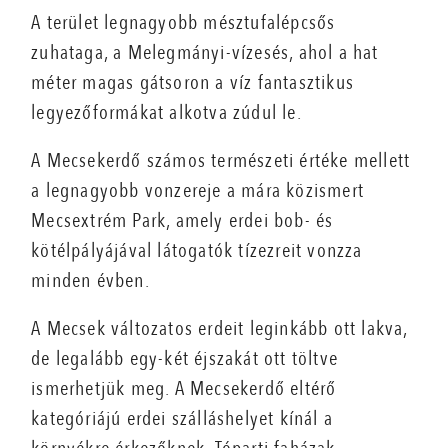
A terület legnagyobb mésztufalépcsős
zuhataga, a Melegmányi-vízesés, ahol a hat
méter magas gátsoron a víz fantasztikus
legyezőformákat alkotva zúdul le.
A Mecsekerdő számos természeti értéke mellett
a legnagyobb vonzereje a mára közismert
Mecsextrém Park, amely erdei bob- és
kötélpályájával látogatók tízezreit vonzza
minden évben.
A Mecsek változatos erdeit leginkább ott lakva,
de legalább egy-két éjszakát ott töltve
ismerhetjük meg. A Mecsekerdő eltérő
kategóriájú erdei szálláshelyet kínál a