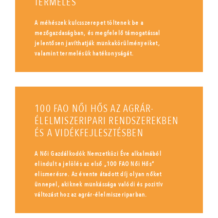
TERMELÉS
A méhészek kulcsszerepet töltenek be a
mezőgazdaságban, és megfelelő támogatással
jelentősen javíthatják munkakörülményeiket,
valamint termelésük hatékonyságát.
100 FAO NŐI HŐS AZ AGRÁR-
ÉLELMISZERIPARI RENDSZEREKBEN
ÉS A VIDÉKFEJLESZTÉSBEN
A Női Gazdálkodók Nemzetközi Éve alkalmából
elindult a jelölés az első „100 FAO Női Hős”
elismerésre. Az évente átadott díj olyan nőket
ünnepel, akiknek munkássága valódi és pozitív
változást hoz az agrár-élelmiszeriparban.