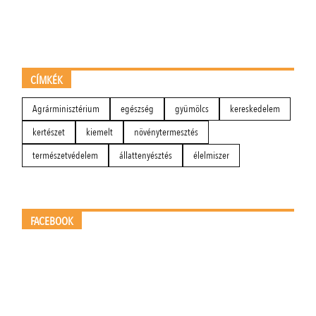
CÍMKÉK
Agrárminisztérium
egészség
gyümölcs
kereskedelem
kertészet
kiemelt
növénytermesztés
természetvédelem
állattenyésztés
élelmiszer
FACEBOOK