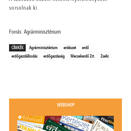
sorsolnak ki.
Forrás: Agrárminisztérium
CÍMKÉK
Agrárminisztérium
erdészet
erdő
erdőgazdálkodás
erdőgazdaság
Mecsekerdő Zrt.
Zselic
WEBSHOP