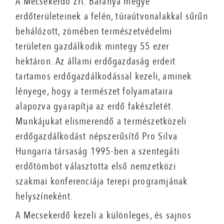
A Mecsekerdő Zrt. Baranya megye
erdőterületeinek a felén, túraútvonalakkal sűrűn
behálózott, zömében természetvédelmi
területen gazdálkodik mintegy 55 ezer
hektáron. Az állami erdőgazdaság erdeit
tartamos erdőgazdálkodással kezeli, aminek
lényege, hogy a természet folyamataira
alapozva gyarapítja az erdő fakészletét.
Munkájukat elismerendő a természetközeli
erdőgazdálkodást népszerűsítő Pro Silva
Hungaria társaság 1995-ben a szentegáti
erdőtömböt választotta első nemzetközi
szakmai konferenciája terepi programjának
helyszíneként.
A Mecsekerdő kezeli a különleges, és sajnos