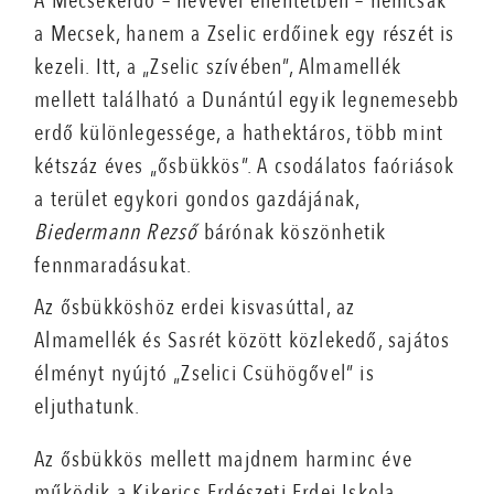
A Mecsekerdő – nevével ellentétben – nemcsak
a Mecsek, hanem a Zselic erdőinek egy részét is
kezeli. Itt, a „Zselic szívében”, Almamellék
mellett található a Dunántúl egyik legnemesebb
erdő különlegessége, a hathektáros, több mint
kétszáz éves „ősbükkös”. A csodálatos faóriások
a terület egykori gondos gazdájának,
Biedermann Rezső
bárónak köszönhetik
fennmaradásukat.
Az ősbükköshöz erdei kisvasúttal, az
Almamellék és Sasrét között közlekedő, sajátos
élményt nyújtó „Zselici Csühögővel” is
eljuthatunk.
Az ősbükkös mellett majdnem harminc éve
működik a Kikerics Erdészeti Erdei Iskola,