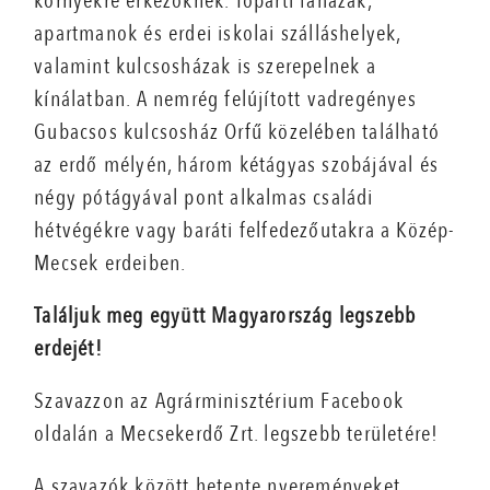
környékre érkezőknek. Tóparti faházak,
apartmanok és erdei iskolai szálláshelyek,
valamint kulcsosházak is szerepelnek a
kínálatban. A nemrég felújított vadregényes
Gubacsos kulcsosház Orfű közelében található
az erdő mélyén, három kétágyas szobájával és
négy pótágyával pont alkalmas családi
hétvégékre vagy baráti felfedezőutakra a Közép-
Mecsek erdeiben.
Találjuk meg együtt Magyarország legszebb
erdejét!
Szavazzon az Agrárminisztérium Facebook
oldalán a Mecsekerdő Zrt. legszebb területére!
A szavazók között hetente nyereményeket