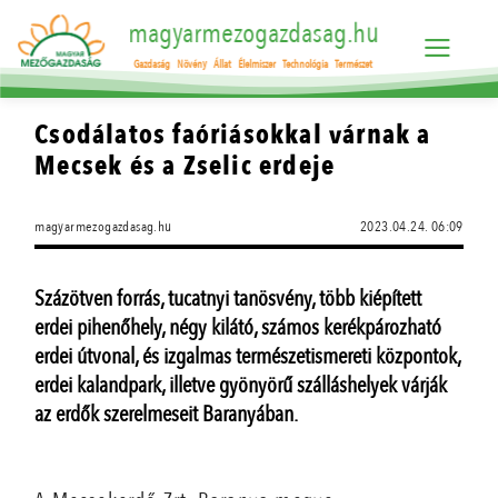
magyarmezogazdasag.hu
Gazdaság
Növény
Állat
Élelmiszer
Technológia
Természet
Csodálatos faóriásokkal várnak a
Mecsek és a Zselic erdeje
magyarmezogazdasag.hu
2023.04.24. 06:09
Százötven forrás, tucatnyi tanösvény, több kiépített
erdei pihenőhely, négy kilátó, számos kerékpározható
erdei útvonal, és izgalmas természetismereti központok,
erdei kalandpark, illetve gyönyörű szálláshelyek várják
az erdők szerelmeseit Baranyában.