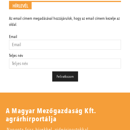
HÍRLEVÉL
Az email címem megadásával hozzájárulok, hogy az email címem kezelje az
oldal.
Email
Teljes név
A Magyar Mezőgazdaság Kft.
agrárhírportálja
Naponta friss hírekkel, videóriportokkal,