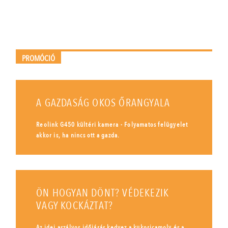
PROMÓCIÓ
A GAZDASÁG OKOS ŐRANGYALA
Reolink G450 kültéri kamera - Folyamatos felügyelet
akkor is, ha nincs ott a gazda.
ÖN HOGYAN DÖNT? VÉDEKEZIK
VAGY KOCKÁZTAT?
Az idei aszályos időjárás kedvez a kukoricamoly és a