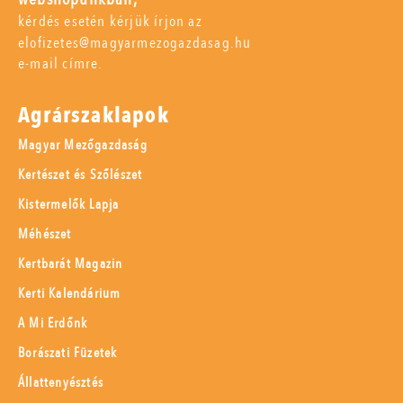
kérdés esetén kérjük írjon az
elofizetes@magyarmezogazdasag.hu
e-mail címre.
Agrárszaklapok
Magyar Mezőgazdaság
Kertészet és Szőlészet
Kistermelők Lapja
Méhészet
Kertbarát Magazin
Kerti Kalendárium
A Mi Erdőnk
Borászati Füzetek
Állattenyésztés