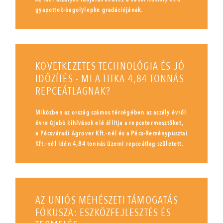
gyapottok-bagolylepke gradációjának.
KÖVETKEZETES TECHNOLÓGIA ÉS JÓ
IDŐZÍTÉS - MI A TITKA 4,84 TONNÁS
REPCEÁTLAGNAK?
Miközben az ország számos térségében az aszály évről
évre újabb kihívások elé állítja a repcetermesztőket,
a Pécsváradi Agrover Kft.-nél és a Pécs-Reménypusztai
Kft.-nél idén 4,84 tonnás üzemi repceátlag született.
AZ UNIÓS MÉHÉSZETI TÁMOGATÁS
FÓKUSZA: ESZKÖZFEJLESZTÉS ÉS