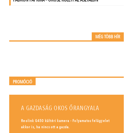
MÉG TÖBB HÍR
PROMÓCIÓ
A GAZDASÁG OKOS ŐRANGYALA
Reolink G450 kültéri kamera - Folyamatos felügyelet
akkor is, ha nincs ott a gazda.