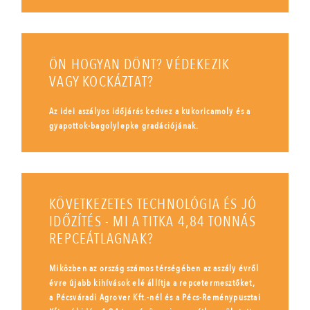
ÖN HOGYAN DÖNT? VÉDEKEZIK
VAGY KOCKÁZTAT?
Az idei aszályos időjárás kedvez a kukoricamoly és a
gyapottok-bagolylepke gradációjának.
KÖVETKEZETES TECHNOLÓGIA ÉS JÓ
IDŐZÍTÉS - MI A TITKA 4,84 TONNÁS
REPCEÁTLAGNAK?
Miközben az ország számos térségében az aszály évről
évre újabb kihívások elé állítja a repcetermesztőket,
a Pécsváradi Agrover Kft.-nél és a Pécs-Reménypusztai