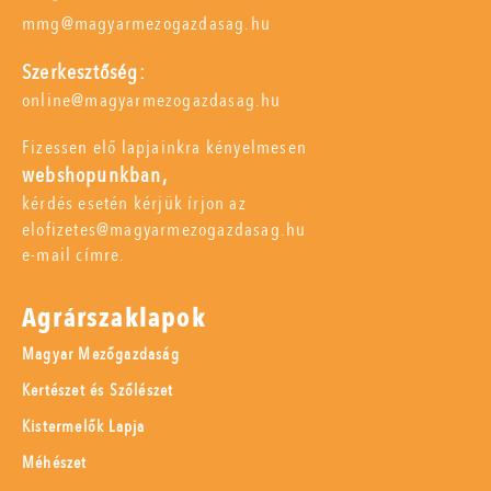
mmg@magyarmezogazdasag.hu
Szerkesztőség:
online@magyarmezogazdasag.hu
Fizessen elő lapjainkra kényelmesen
webshopunkban,
kérdés esetén kérjük írjon az
elofizetes@magyarmezogazdasag.hu
e-mail címre.
Agrárszaklapok
Magyar Mezőgazdaság
Kertészet és Szőlészet
Kistermelők Lapja
Méhészet