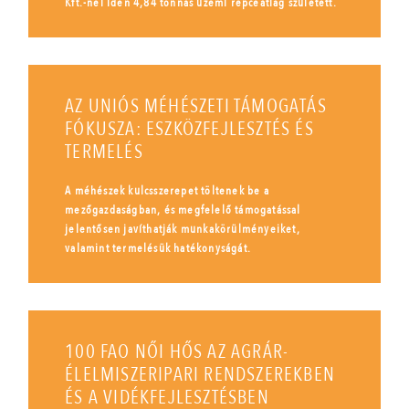
Kft.-nél idén 4,84 tonnás üzemi repceátlag született.
AZ UNIÓS MÉHÉSZETI TÁMOGATÁS
FÓKUSZA: ESZKÖZFEJLESZTÉS ÉS
TERMELÉS
A méhészek kulcsszerepet töltenek be a
mezőgazdaságban, és megfelelő támogatással
jelentősen javíthatják munkakörülményeiket,
valamint termelésük hatékonyságát.
100 FAO NŐI HŐS AZ AGRÁR-
ÉLELMISZERIPARI RENDSZEREKBEN
ÉS A VIDÉKFEJLESZTÉSBEN