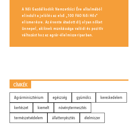
A Női Gazdálkodók Nemzetközi Éve alkalmából
elindult a jelölés az első „100 FAO Női Hős”
elismerésre. Az évente átadott díj olyan nőket
ünnepel, akiknek munkássága valódi és pozitív
változást hoz az agrár-élelmiszeriparban.
CÍMKÉK
Agrárminisztérium
egészség
gyümölcs
kereskedelem
kertészet
kiemelt
növénytermesztés
természetvédelem
állattenyésztés
élelmiszer