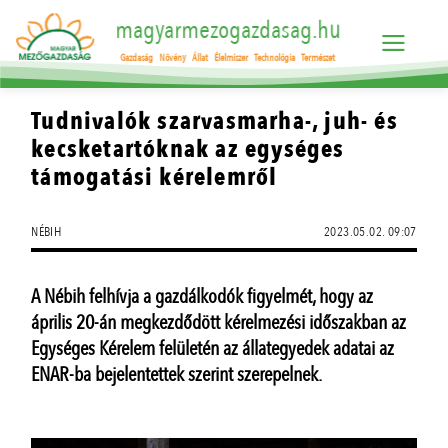
magyarmezogazdasag.hu
Gazdaság
Növény
Állat
Élelmiszer
Technológia
Természet
Tudnivalók szarvasmarha-, juh- és
kecsketartóknak az egységes
támogatási kérelemről
NÉBIH
2023.05.02. 09:07
A Nébih felhívja a gazdálkodók figyelmét, hogy az
április 20-án megkezdődött kérelmezési időszakban az
Egységes Kérelem felületén az állategyedek adatai az
ENAR-ba bejelentettek szerint szerepelnek.