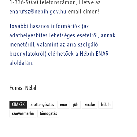
1-336-9050 telefonszámon, illetve az
enarufsz@nebih.gov.hu
email címen!
További hasznos információk (az
adathelyesbítés lehetséges eseteiről, annak
menetéről, valamint az arra szolgáló
bizonylatokról) elérhetőek a Nébih ENAR
aloldalán.
Forrás: Nébih
CÍMKÉK
állattenyésztés
enar
juh
kecske
Nébih
szarvasmarha
támogatás