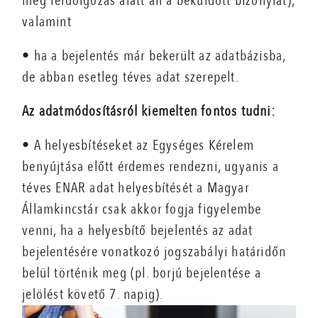
még feldolgozás alatt áll a beküldött bizonylat),
valamint
• ha a bejelentés már bekerült az adatbázisba,
de abban esetleg téves adat szerepelt.
Az adatmódosításról kiemelten fontos tudni:
• A helyesbítéseket az Egységes Kérelem
benyújtása előtt érdemes rendezni, ugyanis a
téves ENAR adat helyesbítését a Magyar
Államkincstár csak akkor fogja figyelembe
venni, ha a helyesbítő bejelentés az adat
bejelentésére vonatkozó jogszabályi határidőn
belül történik meg (pl. borjú bejelentése a
jelölést követő 7. napig).