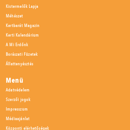
Kistermelők Lapja
Méhészet
Kertbarát Magazin
Kerti Kalendárium
A Mi Erdőnk
Borászati Füzetek
Állattenyésztés
Menü
Adatvédelem
Szerzői jogok
Impresszum
Médiaajánlat
Központi elérhetőségek