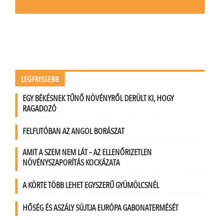
LEGFRISSEBB
EGY BÉKÉSNEK TŰNŐ NÖVÉNYRŐL DERÜLT KI, HOGY
RAGADOZÓ
FELFUTÓBAN AZ ANGOL BORÁSZAT
AMIT A SZEM NEM LÁT – AZ ELLENŐRIZETLEN
NÖVÉNYSZAPORÍTÁS KOCKÁZATA
A KÖRTE TÖBB LEHET EGYSZERŰ GYÜMÖLCSNÉL
HŐSÉG ÉS ASZÁLY SÚJTJA EURÓPA GABONATERMÉSÉT