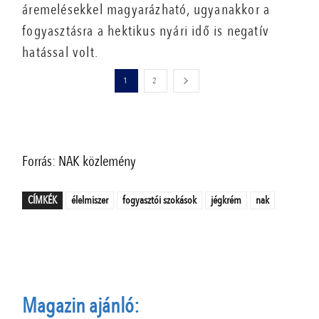
áremelésekkel magyarázható, ugyanakkor a
fogyasztásra a hektikus nyári idő is negatív
hatással volt.
1
2
Forrás: NAK közlemény
CÍMKÉK
élelmiszer
fogyasztói szokások
jégkrém
nak
Magazin ajánló: