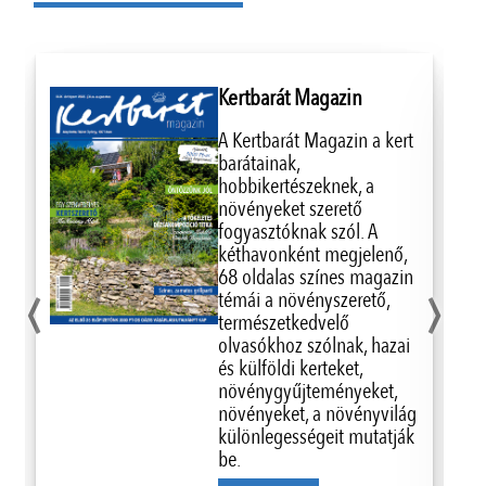
Kertbarát Magazin
A Kertbarát Magazin a kert
barátainak,
hobbikertészeknek, a
növényeket szerető
fogyasztóknak szól. A
kéthavonként megjelenő,
‹
›
68 oldalas színes magazin
témái a növényszerető,
természetkedvelő
olvasókhoz szólnak, hazai
és külföldi kerteket,
növénygyűjteményeket,
növényeket, a növényvilág
különlegességeit mutatják
be.