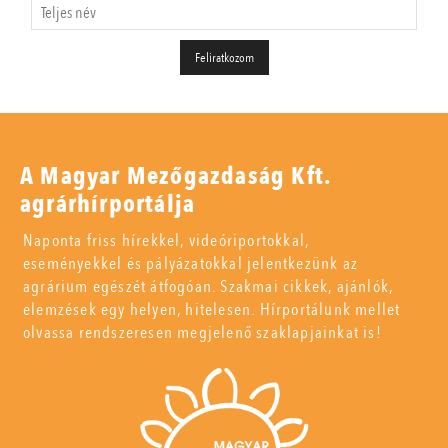
A Magyar Mezőgazdaság Kft.
agrárhírportálja
Naponta friss hírekkel, videóriportokkal,
eseményekkel és pályázatokkal jelentkezünk az
agrárium egészét átfogóan. Szakmai cikkek, ajánlók,
elemzések egy helyen, hitelesen. Hírportálunk mellet
olvassa rendszeresen megjelenő szaklapjainkat is!