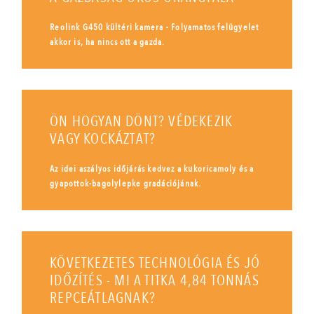
Reolink G450 kültéri kamera - Folyamatos felügyelet
akkor is, ha nincs ott a gazda.
ÖN HOGYAN DÖNT? VÉDEKEZIK
VAGY KOCKÁZTAT?
Az idei aszályos időjárás kedvez a kukoricamoly és a
gyapottok-bagolylepke gradációjának.
KÖVETKEZETES TECHNOLÓGIA ÉS JÓ
IDŐZÍTÉS - MI A TITKA 4,84 TONNÁS
REPCEÁTLAGNAK?