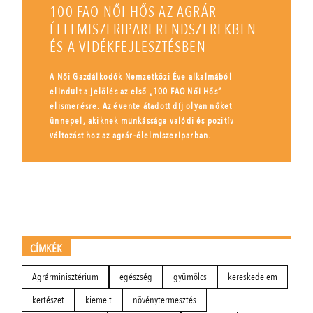
100 FAO NŐI HŐS AZ AGRÁR-
ÉLELMISZERIPARI RENDSZEREKBEN
ÉS A VIDÉKFEJLESZTÉSBEN
A Női Gazdálkodók Nemzetközi Éve alkalmából
elindult a jelölés az első „100 FAO Női Hős”
elismerésre. Az évente átadott díj olyan nőket
ünnepel, akiknek munkássága valódi és pozitív
változást hoz az agrár-élelmiszeriparban.
CÍMKÉK
Agrárminisztérium
egészség
gyümölcs
kereskedelem
kertészet
kiemelt
növénytermesztés