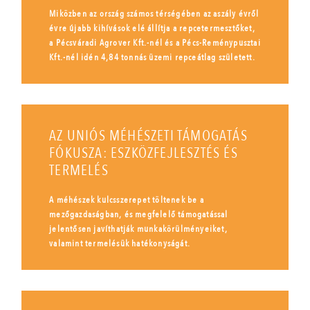
Miközben az ország számos térségében az aszály évről
évre újabb kihívások elé állítja a repcetermesztőket,
a Pécsváradi Agrover Kft.-nél és a Pécs-Reménypusztai
Kft.-nél idén 4,84 tonnás üzemi repceátlag született.
AZ UNIÓS MÉHÉSZETI TÁMOGATÁS
FÓKUSZA: ESZKÖZFEJLESZTÉS ÉS
TERMELÉS
A méhészek kulcsszerepet töltenek be a
mezőgazdaságban, és megfelelő támogatással
jelentősen javíthatják munkakörülményeiket,
valamint termelésük hatékonyságát.