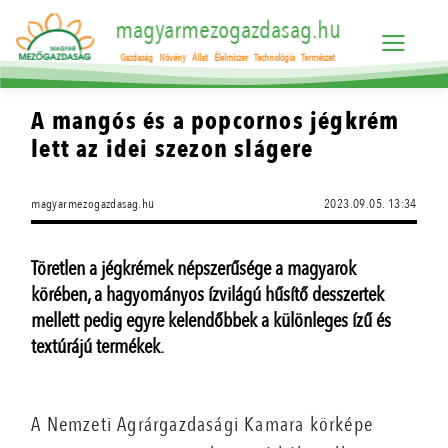
magyarmezogazdasag.hu
Gazdaság
Növény
Állat
Élelmiszer
Technológia
Természet
A mangós és a popcornos jégkrém
lett az idei szezon slágere
magyarmezogazdasag.hu
2023.09.05. 13:34
Töretlen a jégkrémek népszerűsége a magyarok
körében, a hagyományos ízvilágú hűsítő desszertek
mellett pedig egyre kelendőbbek a különleges ízű és
textúrájú termékek.
A Nemzeti Agrárgazdasági Kamara körképe