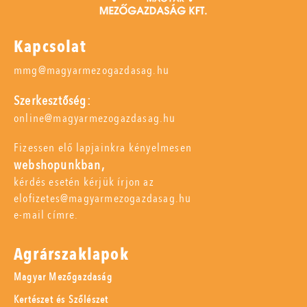
Kapcsolat
mmg@magyarmezogazdasag.hu
Szerkesztőség:
online@magyarmezogazdasag.hu
Fizessen elő lapjainkra kényelmesen
webshopunkban,
kérdés esetén kérjük írjon az
elofizetes@magyarmezogazdasag.hu
e-mail címre.
Agrárszaklapok
Magyar Mezőgazdaság
Kertészet és Szőlészet