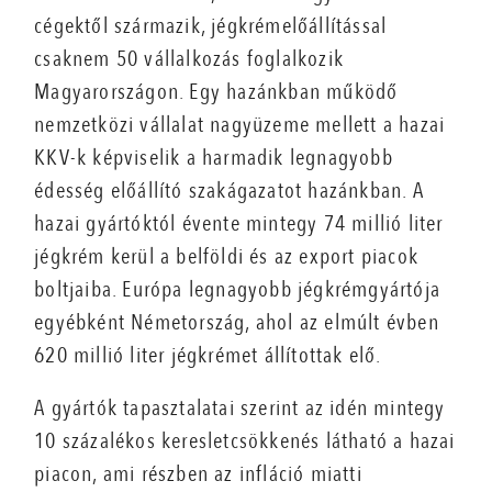
cégektől származik, jégkrémelőállítással
csaknem 50 vállalkozás foglalkozik
Magyarországon. Egy hazánkban működő
nemzetközi vállalat nagyüzeme mellett a hazai
KKV-k képviselik a harmadik legnagyobb
édesség előállító szakágazatot hazánkban. A
hazai gyártóktól évente mintegy 74 millió liter
jégkrém kerül a belföldi és az export piacok
boltjaiba. Európa legnagyobb jégkrémgyártója
egyébként Németország, ahol az elmúlt évben
620 millió liter jégkrémet állítottak elő.
A gyártók tapasztalatai szerint az idén mintegy
10 százalékos keresletcsökkenés látható a hazai
piacon, ami részben az infláció miatti