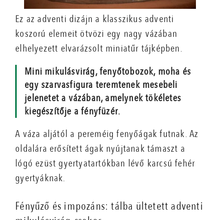
Ez az adventi dizájn a klasszikus adventi
koszorú elemeit ötvözi egy nagy vázában
elhelyezett elvarázsolt miniatűr tájképben.
Mini mikulásvirág, fenyőtobozok, moha és
egy szarvasfigura teremtenek mesebeli
jelenetet a vázában, amelynek tökéletes
kiegészítője a fényfüzér.
A váza aljától a pereméig fenyőágak futnak. Az
oldalára erősített ágak nyújtanak támaszt a
lógó ezüst gyertyatartókban lévő karcsú fehér
gyertyáknak.
Fényűző és impozáns: tálba ültetett adventi