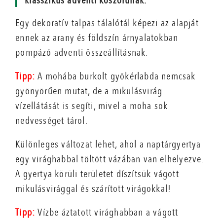
klasszikus adventi koszorúnak.
Egy dekoratív talpas tálalótál képezi az alapját
ennek az arany és földszín árnyalatokban
pompázó adventi összeállításnak.
Tipp:
A mohába burkolt gyökérlabda nemcsak
gyönyörűen mutat, de a mikulásvirág
vízellátását is segíti, mivel a moha sok
nedvességet tárol.
Különleges változat lehet, ahol a naptárgyertya
egy virághabbal töltött vázában van elhelyezve.
A gyertya körüli területet díszítsük vágott
mikulásvirággal és szárított virágokkal!
Tipp:
Vízbe áztatott virághabban a vágott