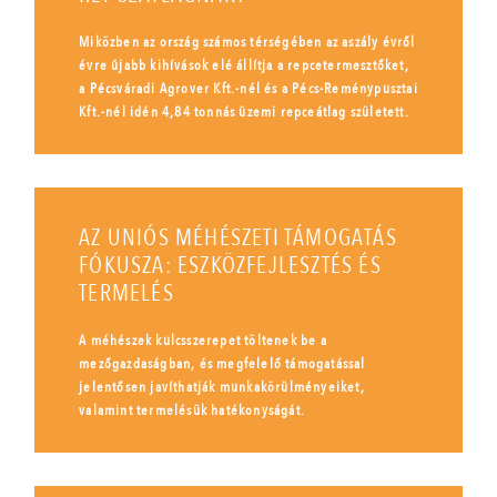
Miközben az ország számos térségében az aszály évről
évre újabb kihívások elé állítja a repcetermesztőket,
a Pécsváradi Agrover Kft.-nél és a Pécs-Reménypusztai
Kft.-nél idén 4,84 tonnás üzemi repceátlag született.
AZ UNIÓS MÉHÉSZETI TÁMOGATÁS
FÓKUSZA: ESZKÖZFEJLESZTÉS ÉS
TERMELÉS
A méhészek kulcsszerepet töltenek be a
mezőgazdaságban, és megfelelő támogatással
jelentősen javíthatják munkakörülményeiket,
valamint termelésük hatékonyságát.