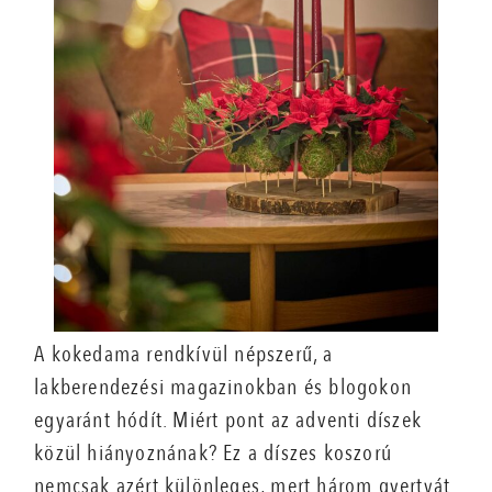
A kokedama rendkívül népszerű, a
lakberendezési magazinokban és blogokon
egyaránt hódít. Miért pont az adventi díszek
közül hiányoznának? Ez a díszes koszorú
nemcsak azért különleges, mert három gyertyát