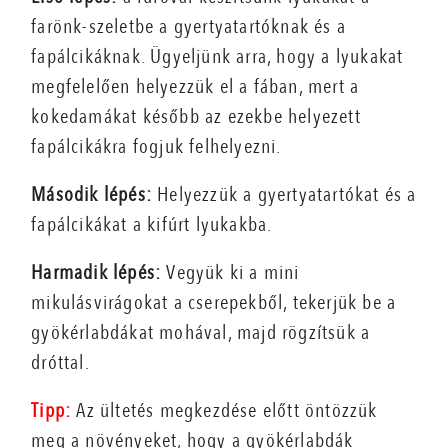
farönk-szeletbe a gyertyatartóknak és a
fapálcikáknak. Ügyeljünk arra, hogy a lyukakat
megfelelően helyezzük el a fában, mert a
kokedamákat később az ezekbe helyezett
fapálcikákra fogjuk felhelyezni.
Második lépés:
Helyezzük a gyertyatartókat és a
fapálcikákat a kifúrt lyukakba.
Harmadik lépés:
Vegyük ki a mini
mikulásvirágokat a cserepekből, tekerjük be a
gyökérlabdákat mohával, majd rögzítsük a
dróttal.
Tipp:
Az ültetés megkezdése előtt öntözzük
meg a növényeket, hogy a gyökérlabdák