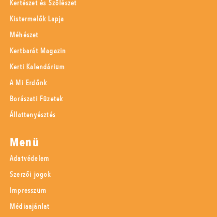
Kertészet és Szőlészet
Kistermelők Lapja
Méhészet
Kertbarát Magazin
Kerti Kalendárium
A Mi Erdőnk
Borászati Füzetek
Állattenyésztés
Menü
Adatvédelem
Szerzői jogok
Impresszum
Médiaajánlat