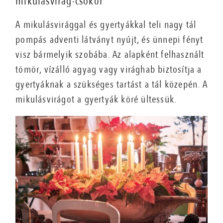
mikulásvirág-csokor
A mikulásvirággal és gyertyákkal teli nagy tál
pompás adventi látványt nyújt, és ünnepi fényt
visz bármelyik szobába. Az alapként felhasznált
tömör, vízálló agyag vagy virághab biztosítja a
gyertyáknak a szükséges tartást a tál közepén. A
mikulásvirágot a gyertyák köré ültessük.