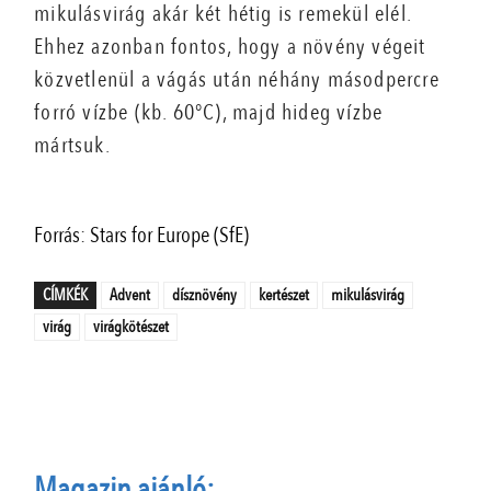
mikulásvirág akár két hétig is remekül elél.
Ehhez azonban fontos, hogy a növény végeit
közvetlenül a vágás után néhány másodpercre
forró vízbe (kb. 60°C), majd hideg vízbe
mártsuk.
Forrás: Stars for Europe (SfE)
CÍMKÉK
Advent
dísznövény
kertészet
mikulásvirág
virág
virágkötészet
Magazin ajánló: