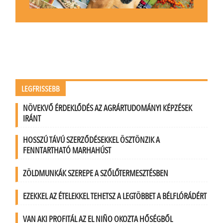
LEGFRISSEBB
NÖVEKVŐ ÉRDEKLŐDÉS AZ AGRÁRTUDOMÁNYI KÉPZÉSEK
IRÁNT
HOSSZÚ TÁVÚ SZERZŐDÉSEKKEL ÖSZTÖNZIK A
FENNTARTHATÓ MARHAHÚST
ZÖLDMUNKÁK SZEREPE A SZŐLŐTERMESZTÉSBEN
EZEKKEL AZ ÉTELEKKEL TEHETSZ A LEGTÖBBET A BÉLFLÓRÁDÉRT
VAN AKI PROFITÁL AZ EL NIÑO OKOZTA HŐSÉGBŐL