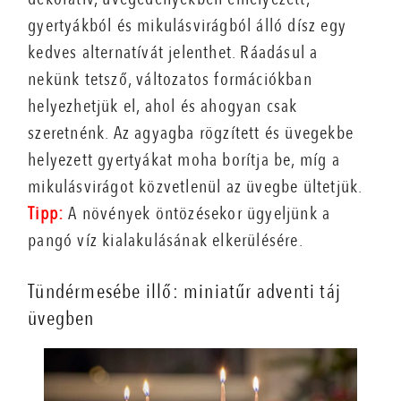
gyertyákból és mikulásvirágból álló dísz egy
kedves alternatívát jelenthet. Ráadásul a
nekünk tetsző, változatos formációkban
helyezhetjük el, ahol és ahogyan csak
szeretnénk. Az agyagba rögzített és üvegekbe
helyezett gyertyákat moha borítja be, míg a
mikulásvirágot közvetlenül az üvegbe ültetjük.
Tipp:
A növények öntözésekor ügyeljünk a
pangó víz kialakulásának elkerülésére.
Tündérmesébe illő: miniatűr adventi táj
üvegben