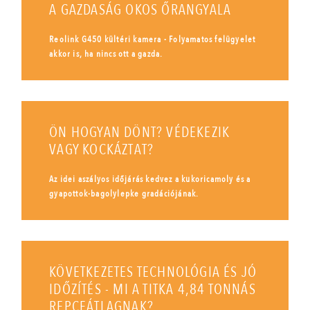
A GAZDASÁG OKOS ŐRANGYALA
Reolink G450 kültéri kamera - Folyamatos felügyelet
akkor is, ha nincs ott a gazda.
ÖN HOGYAN DÖNT? VÉDEKEZIK
VAGY KOCKÁZTAT?
Az idei aszályos időjárás kedvez a kukoricamoly és a
gyapottok-bagolylepke gradációjának.
KÖVETKEZETES TECHNOLÓGIA ÉS JÓ
IDŐZÍTÉS - MI A TITKA 4,84 TONNÁS
REPCEÁTLAGNAK?