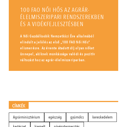
100 FAO NŐI HŐS AZ AGRÁR-
ÉLELMISZERIPARI RENDSZEREKBEN
ÉS A VIDÉKFEJLESZTÉSBEN
A Női Gazdálkodók Nemzetközi Éve alkalmából
elindult a jelölés az első „100 FAO Női Hős”
elismerésre. Az évente átadott díj olyan nőket
ünnepel, akiknek munkássága valódi és pozitív
változást hoz az agrár-élelmiszeriparban.
CÍMKÉK
Agrárminisztérium
egészség
gyümölcs
kereskedelem
kertészet
kiemelt
növénytermesztés