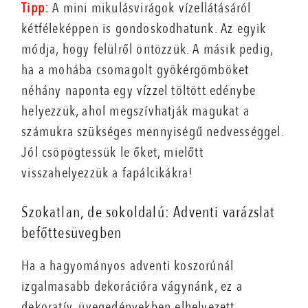
Tipp:
A mini mikulásvirágok vízellátásáról
kétféleképpen is gondoskodhatunk. Az egyik
módja, hogy felülről öntözzük. A másik pedig,
ha a mohába csomagolt gyökérgömböket
néhány naponta egy vízzel töltött edénybe
helyezzük, ahol megszívhatják magukat a
számukra szükséges mennyiségű nedvességgel.
Jól csöpögtessük le őket, mielőtt
visszahelyezzük a fapálcikákra!
Szokatlan, de sokoldalú: Adventi varázslat
befőttesüvegben
Ha a hagyományos adventi koszorúnál
izgalmasabb dekorációra vágynánk, ez a
dekoratív, üvegedényekben elhelyezett,