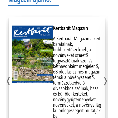
Kertbarát Magazin
A Kertbarát Magazin a kert
barátainak,
hobbikertészeknek, a
növényeket szerető
fogyasztóknak szól. A
kéthavonként megjelenő,
‹
›
68 oldalas színes magazin
témái a növényszerető,
természetkedvelő
olvasókhoz szólnak, hazai
és külföldi kerteket,
növénygyűjteményeket,
növényeket, a növényvilág
különlegességeit mutatják
be.