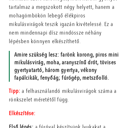
tartalmaz a megszokott négy helyett, hanem a
mohagömbökön lebegő élékpiros
mikulásvirágok teszik igazán kivételessé. Ez a
nem mindennapi dísz mindössze néhány
lépésben könnyen elkészíthető.
Amire szükség lesz: farönk korong, piros mini
mikulásvirág, moha, aranyszínű drót, tövises
gyertyatartó, három gyertya, vékony
fapálcikák, fenyőág; fúrógép, metszőolló.
Tipp:
a felhasználandó mikulásvirágok száma a
rönkszelet méretétől függ.
Elkészítése:
Első lépés:
a fúróval készítsünk lyukakat a