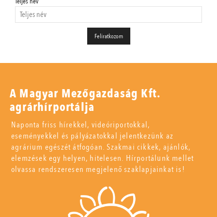
Teljes név
A Magyar Mezőgazdaság Kft.
agrárhírportálja
Naponta friss hírekkel, videóriportokkal,
eseményekkel és pályázatokkal jelentkezünk az
agrárium egészét átfogóan. Szakmai cikkek, ajánlók,
elemzések egy helyen, hitelesen. Hírportálunk mellet
olvassa rendszeresen megjelenő szaklapjainkat is!