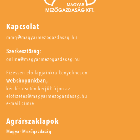
Kapcsolat
mmg@magyarmezogazdasag.hu
Szerkesztőség:
online@magyarmezogazdasag.hu
Fizessen elő lapjainkra kényelmesen
webshopunkban,
kérdés esetén kérjük írjon az
elofizetes@magyarmezogazdasag.hu
e-mail címre.
Agrárszaklapok
Magyar Mezőgazdaság