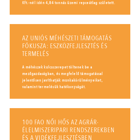
Kft.-nél idén 4,84 tonnás üzemi repceátlag született.
AZ UNIÓS MÉHÉSZETI TÁMOGATÁS
FÓKUSZA: ESZKÖZFEJLESZTÉS ÉS
TERMELÉS
A méhészek kulcsszerepet töltenek be a
mezőgazdaságban, és megfelelő támogatással
jelentősen javíthatják munkakörülményeiket,
valamint termelésük hatékonyságát.
100 FAO NŐI HŐS AZ AGRÁR-
ÉLELMISZERIPARI RENDSZEREKBEN
ÉS A VIDÉKFEJLESZTÉSBEN