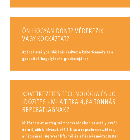
ÖN HOGYAN DÖNT? VÉDEKEZIK
VAGY KOCKÁZTAT?
Az idei aszályos időjárás kedvez a kukoricamoly és a
gyapottok-bagolylepke gradációjának.
KÖVETKEZETES TECHNOLÓGIA ÉS JÓ
IDŐZÍTÉS - MI A TITKA 4,84 TONNÁS
REPCEÁTLAGNAK?
Miközben az ország számos térségében az aszály évről
évre újabb kihívások elé állítja a repcetermesztőket,
a Pécsváradi Agrover Kft.-nél és a Pécs-Reménypusztai