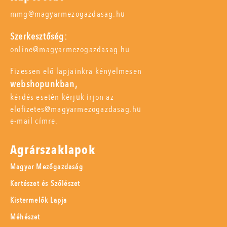
mmg@magyarmezogazdasag.hu
Szerkesztőség:
online@magyarmezogazdasag.hu
Fizessen elő lapjainkra kényelmesen
webshopunkban,
kérdés esetén kérjük írjon az
elofizetes@magyarmezogazdasag.hu
e-mail címre.
Agrárszaklapok
Magyar Mezőgazdaság
Kertészet és Szőlészet
Kistermelők Lapja
Méhészet