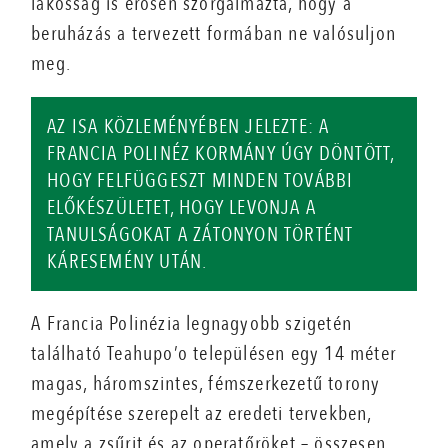
lakosság is erősen szorgalmazta, hogy a
beruházás a tervezett formában ne valósuljon
meg.
AZ ISA KÖZLEMÉNYÉBEN JELEZTE: A
FRANCIA POLINÉZ KORMÁNY ÚGY DÖNTÖTT,
HOGY FELFÜGGESZT MINDEN TOVÁBBI
ELŐKÉSZÜLETET, HOGY LEVONJA A
TANULSÁGOKAT A ZÁTONYON TÖRTÉNT
KÁRESEMÉNY UTÁN.
A Francia Polinézia legnagyobb szigetén
található Teahupo’o településen egy 14 méter
magas, háromszintes, fémszerkezetű torony
megépítése szerepelt az eredeti tervekben,
amely a zsűrit és az operatőröket – összesen