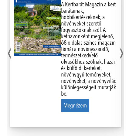
A Kertbarát Magazin a kert
barátainak,
hobbikertészeknek, a
növényeket szerető
fogyasztóknak szól. A
kéthavonként megjelenő,
‹
›
68 oldalas színes magazin
témái a növényszerető,
természetkedvelő
olvasókhoz szólnak, hazai
és külföldi kerteket,
növénygyűjteményeket,
növényeket, a növényvilág
különlegességeit mutatják
be.
Megnézem