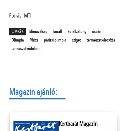
Forrás: MTI
CÍMKÉK
klímaválság
korall
korallzátony
óceán
Olimpia
Párizs
párizsi olimpia
sziget
természetkárosítás
természetvédelem
Magazin ajánló:
Kertbarát Magazin