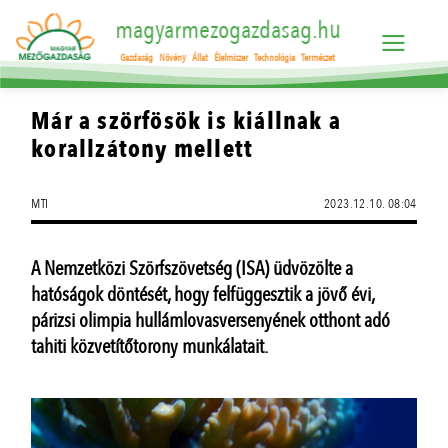
magyarmezogazdasag.hu
Gazdaság
Növény
Állat
Élelmiszer
Technológia
Természet
Már a szörfösök is kiállnak a
korallzátony mellett
MTI
2023.12.10. 08:04
A Nemzetközi Szörfszövetség (ISA) üdvözölte a
hatóságok döntését, hogy felfüggesztik a jövő évi,
párizsi olimpia hullámlovasversenyének otthont adó
tahiti közvetítőtorony munkálatait.