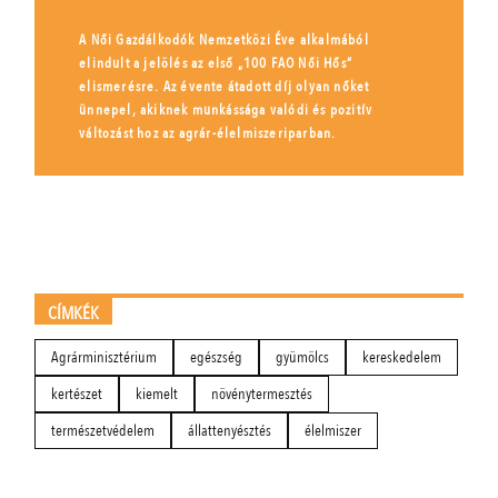
A Női Gazdálkodók Nemzetközi Éve alkalmából
elindult a jelölés az első „100 FAO Női Hős”
elismerésre. Az évente átadott díj olyan nőket
ünnepel, akiknek munkássága valódi és pozitív
változást hoz az agrár-élelmiszeriparban.
CÍMKÉK
Agrárminisztérium
egészség
gyümölcs
kereskedelem
kertészet
kiemelt
növénytermesztés
természetvédelem
állattenyésztés
élelmiszer