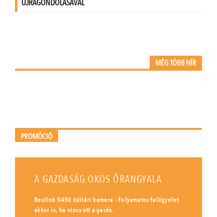
MÉG TÖBB HÍR
PROMÓCIÓ
A GAZDASÁG OKOS ŐRANGYALA
Reolink G450 kültéri kamera - Folyamatos felügyelet
akkor is, ha nincs ott a gazda.