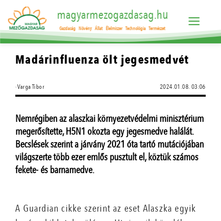
magyarmezogazdasag.hu
Gazdaság
Növény
Állat
Élelmiszer
Technológia
Természet
Madárinfluenza ölt jegesmedvét
·Varga Tibor
2024.01.08. 03:06
Nemrégiben az alaszkai környezetvédelmi minisztérium
megerősítette, H5N1 okozta egy jegesmedve halálát.
Becslések szerint a járvány 2021 óta tartó mutációjában
világszerte több ezer emlős pusztult el, köztük számos
fekete- és barnamedve.
A Guardian cikke szerint az eset Alaszka egyik