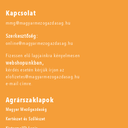
Kapcsolat
mmg@magyarmezogazdasag.hu
Szerkesztőség:
online@magyarmezogazdasag.hu
Fizessen elő lapjainkra kényelmesen
webshopunkban,
kérdés esetén kérjük írjon az
elofizetes@magyarmezogazdasag.hu
e-mail címre.
Agrárszaklapok
Magyar Mezőgazdaság
Kertészet és Szőlészet