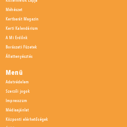
Kistermelők Lapja
Méhészet
Kertbarát Magazin
Kerti Kalendárium
A Mi Erdőnk
Borászati Füzetek
Állattenyésztés
Menü
Adatvédelem
Szerzői jogok
Impresszum
Médiaajánlat
Központi elérhetőségek