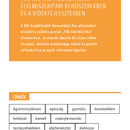
ÉLELMISZERIPARI RENDSZEREKBEN
ÉS A VIDÉKFEJLESZTÉSBEN
A Női Gazdálkodók Nemzetközi Éve alkalmából
elindult a jelölés az első „100 FAO Női Hős”
elismerésre. Az évente átadott díj olyan nőket
ünnepel, akiknek munkássága valódi és pozitív
változást hoz az agrár-élelmiszeriparban.
CÍMKÉK
Agrárminisztérium
egészség
gyümölcs
kereskedelem
kertészet
kiemelt
növénytermesztés
természetvédelem
állattenyésztés
élelmiszer