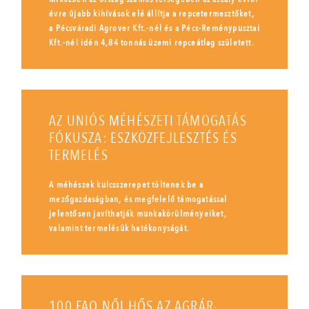
évre újabb kihívások elé állítja a repcetermesztőket,
a Pécsváradi Agrover Kft.-nél és a Pécs-Reménypusztai
Kft.-nél idén 4,84 tonnás üzemi repceátlag született.
AZ UNIÓS MÉHÉSZETI TÁMOGATÁS
FÓKUSZA: ESZKÖZFEJLESZTÉS ÉS
TERMELÉS
A méhészek kulcsszerepet töltenek be a
mezőgazdaságban, és megfelelő támogatással
jelentősen javíthatják munkakörülményeiket,
valamint termelésük hatékonyságát.
100 FAO NŐI HŐS AZ AGRÁR-