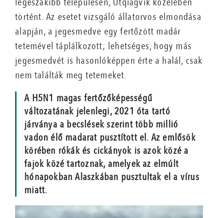
legészakibb településen, Utqiagvik közelében
történt. Az esetet vizsgáló állatorvos elmondása
alapján, a jegesmedve egy fertőzött madár
tetemével táplálkozott; lehetséges, hogy más
jegesmedvét is hasonlóképpen érte a halál, csak
nem találták meg tetemeket.
A H5N1 magas fertőzőképességű
változatának jelenlegi, 2021 óta tartó
járványa a becslések szerint több millió
vadon élő madarat pusztított el. Az emlősök
körében rókák és cickányok is azok közé a
fajok közé tartoznak, amelyek az elmúlt
hónapokban Alaszkában pusztultak el a vírus
miatt.