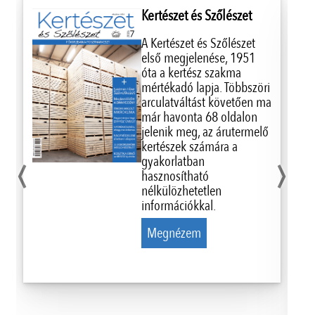
Kertészet és Szőlészet
A Kertészet és Szőlészet
első megjelenése, 1951
óta a kertész szakma
mértékadó lapja. Többszöri
arculatváltást követően ma
már havonta 68 oldalon
jelenik meg, az árutermelő
‹
›
kertészek számára a
gyakorlatban
hasznosítható
nélkülözhetetlen
információkkal.
Megnézem