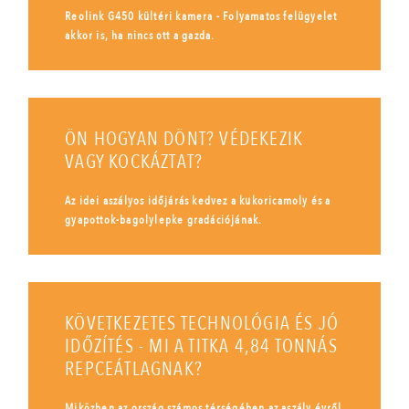
Reolink G450 kültéri kamera - Folyamatos felügyelet
akkor is, ha nincs ott a gazda.
ÖN HOGYAN DÖNT? VÉDEKEZIK
VAGY KOCKÁZTAT?
Az idei aszályos időjárás kedvez a kukoricamoly és a
gyapottok-bagolylepke gradációjának.
KÖVETKEZETES TECHNOLÓGIA ÉS JÓ
IDŐZÍTÉS - MI A TITKA 4,84 TONNÁS
REPCEÁTLAGNAK?
Miközben az ország számos térségében az aszály évről