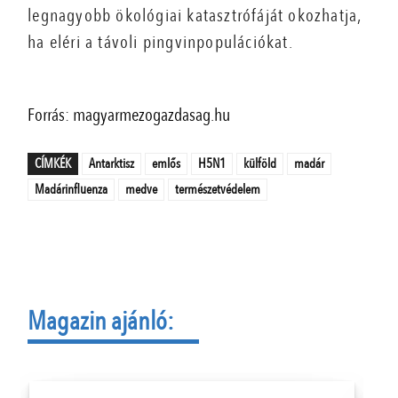
legnagyobb ökológiai katasztrófáját okozhatja,
ha eléri a távoli pingvinpopulációkat.
Forrás: magyarmezogazdasag.hu
CÍMKÉK
Antarktisz
emlős
H5N1
külföld
madár
Madárinfluenza
medve
természetvédelem
Magazin ajánló: