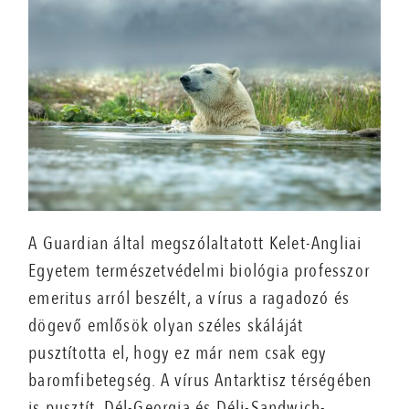
A Guardian által megszólaltatott Kelet-Angliai
Egyetem természetvédelmi biológia professzor
emeritus arról beszélt, a vírus a ragadozó és
dögevő emlősök olyan széles skáláját
pusztította el, hogy ez már nem csak egy
baromfibetegség. A vírus Antarktisz térségében
is pusztít, Dél-Georgia és Déli-Sandwich-