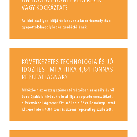
ÖN HOGYAN DÖNT? VÉDEKEZIK
VAGY KOCKÁZTAT?
Az idei aszályos időjárás kedvez a kukoricamoly és a
gyapottok-bagolylepke gradációjának.
KÖVETKEZETES TECHNOLÓGIA ÉS JÓ
IDŐZÍTÉS - MI A TITKA 4,84 TONNÁS
REPCEÁTLAGNAK?
Miközben az ország számos térségében az aszály évről
évre újabb kihívások elé állítja a repcetermesztőket,
a Pécsváradi Agrover Kft.-nél és a Pécs-Reménypusztai
Kft.-nél idén 4,84 tonnás üzemi repceátlag született.