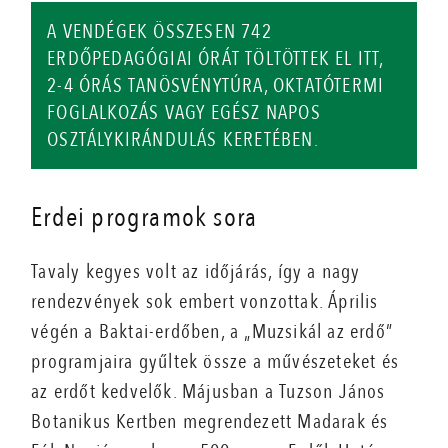
A VENDÉGEK ÖSSZESEN 742
ERDŐPEDAGÓGIAI ÓRÁT TÖLTÖTTEK EL ITT,
2-4 ÓRÁS TANÖSVÉNYTÚRA, OKTATÓTERMI
FOGLALKOZÁS VAGY EGÉSZ NAPOS
OSZTÁLYKIRÁNDULÁS KERETÉBEN.
Erdei programok sora
Tavaly kegyes volt az időjárás, így a nagy
rendezvények sok embert vonzottak. Április
végén a Baktai-erdőben, a „Muzsikál az erdő”
programjaira gyűltek össze a művészeteket és
az erdőt kedvelők. Májusban a Tuzson János
Botanikus Kertben megrendezett Madarak és