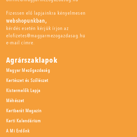
Fizessen elő lapjainkra kényelmesen
webshopunkban,
kérdés esetén kérjük írjon az
elofizetes@magyarmezogazdasag.hu
e-mail címre.
Agrárszaklapok
Magyar Mezőgazdaság
Kertészet és Szőlészet
Kistermelők Lapja
Méhészet
Kertbarát Magazin
Kerti Kalendárium
A Mi Erdőnk