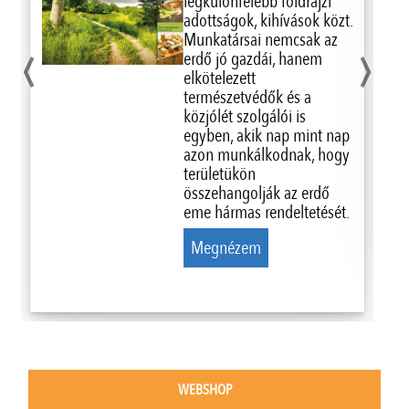
legkülönfélébb földrajzi
adottságok, kihívások közt.
‹
›
Munkatársai nemcsak az
erdő jó gazdái, hanem
elkötelezett
természetvédők és a
közjólét szolgálói is
egyben, akik nap mint nap
azon munkálkodnak, hogy
területükön
összehangolják az erdő
eme hármas rendeltetését.
Megnézem
WEBSHOP