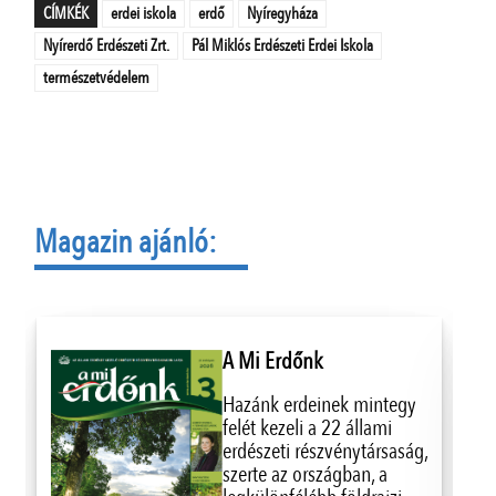
CÍMKÉK
erdei iskola
erdő
Nyíregyháza
Nyírerdő Erdészeti Zrt.
Pál Miklós Erdészeti Erdei Iskola
természetvédelem
Magazin ajánló:
A Mi Erdőnk
Hazánk erdeinek mintegy
felét kezeli a 22 állami
erdészeti részvénytársaság,
szerte az országban, a