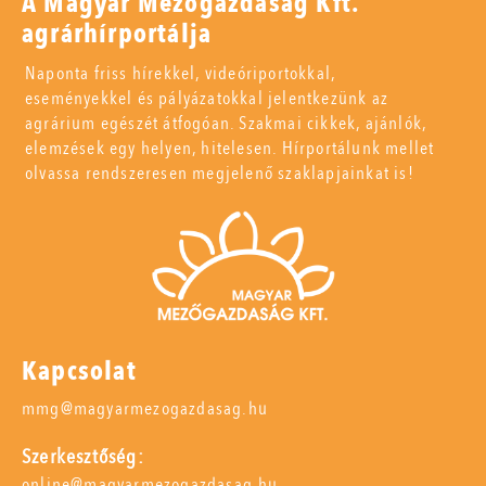
A Magyar Mezőgazdaság Kft.
agrárhírportálja
Naponta friss hírekkel, videóriportokkal,
eseményekkel és pályázatokkal jelentkezünk az
agrárium egészét átfogóan. Szakmai cikkek, ajánlók,
elemzések egy helyen, hitelesen. Hírportálunk mellet
olvassa rendszeresen megjelenő szaklapjainkat is!
Kapcsolat
mmg@magyarmezogazdasag.hu
Szerkesztőség:
online@magyarmezogazdasag.hu