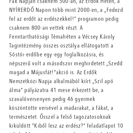
Fák Napján csaknem 500-an, az Erdők Hetén, a
NYÍRERDŐ Napon több mint 2000-en, a „Fedezd
fel az erdőt az erdészekkel!” programon pedig
csaknem 800-an vettek részt. A
Fenntarthatósági Témahéten a Vécsey Károly
Tagintézmény összes osztálya ellátogatott a
Sóstói-erdőbe egy-egy foglalkozásra, és
népszerű volt a másodszor meghirdetett „Szedd
magad a Májusfát!”akció is. Az Erdők
Nemzetközi Napja alkalmából kiírt „Szil apó
álma” pályázatra 41 mese érkezett be, a
szavalóversenyen pedig 46 gyermek
köszöntötte versével a madarakat, a fákat, a
természetet. Ősszel a felső tagozatosoknak
kiküldött ”Kiből lesz az erdész?” feladatlapot 10