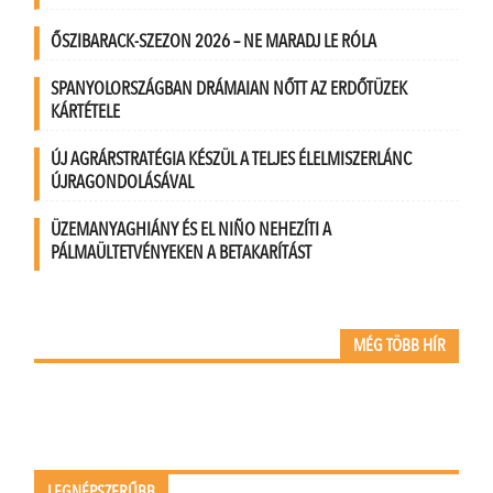
ŐSZIBARACK-SZEZON 2026 – NE MARADJ LE RÓLA
SPANYOLORSZÁGBAN DRÁMAIAN NŐTT AZ ERDŐTÜZEK
KÁRTÉTELE
ÚJ AGRÁRSTRATÉGIA KÉSZÜL A TELJES ÉLELMISZERLÁNC
ÚJRAGONDOLÁSÁVAL
ÜZEMANYAGHIÁNY ÉS EL NIÑO NEHEZÍTI A
PÁLMAÜLTETVÉNYEKEN A BETAKARÍTÁST
MÉG TÖBB HÍR
LEGNÉPSZERŰBB