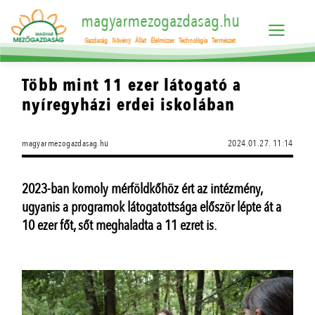
magyarmezogazdasag.hu
Gazdaság
Növény
Állat
Élelmiszer
Technológia
Természet
Több mint 11 ezer látogató a
nyíregyházi erdei iskolában
magyarmezogazdasag.hu
2024.01.27. 11:14
2023-ban komoly mérföldkőhöz ért az intézmény,
ugyanis a programok látogatottsága először lépte át a
10 ezer főt, sőt meghaladta a 11 ezret is.