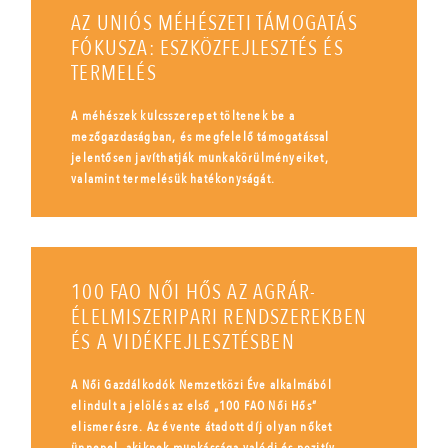
AZ UNIÓS MÉHÉSZETI TÁMOGATÁS
FÓKUSZA: ESZKÖZFEJLESZTÉS ÉS
TERMELÉS
A méhészek kulcsszerepet töltenek be a
mezőgazdaságban, és megfelelő támogatással
jelentősen javíthatják munkakörülményeiket,
valamint termelésük hatékonyságát.
100 FAO NŐI HŐS AZ AGRÁR-
ÉLELMISZERIPARI RENDSZEREKBEN
ÉS A VIDÉKFEJLESZTÉSBEN
A Női Gazdálkodók Nemzetközi Éve alkalmából
elindult a jelölés az első „100 FAO Női Hős”
elismerésre. Az évente átadott díj olyan nőket
ünnepel, akiknek munkássága valódi és pozitív