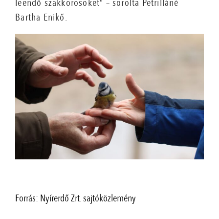
leendő szakkörösöket” – sorolta Petrilláné
Bartha Enikő.
Forrás: Nyírerdő Zrt. sajtóközlemény