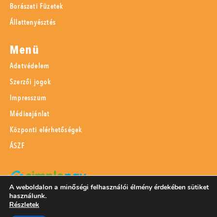
Borászati Füzetek
Állattenyésztés
Menü
Adatvédelem
Szerzői jogok
Impresszum
Médiaajánlat
Központi elérhetőségek
ÁSZF
A weboldalon a minőségi felhasználói élmény érdekében sütiket
használunk.
SimplePay adattovábbítási nyilatkozat
Részletek