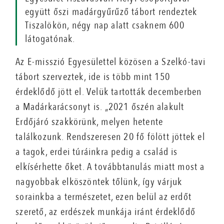
együtt őszi madárgyűrűző tábort rendeztek
Tiszalökön, négy nap alatt csaknem 600
látogatónak.
Az E-misszió Egyesülettel közösen a Szelkó-tavi
tábort szerveztek, ide is több mint 150
érdeklődő jött el. Velük tartották decemberben
a Madárkarácsonyt is. „2021 őszén alakult
Erdőjáró szakkörünk, melyen hetente
találkozunk. Rendszeresen 20 fő fölött jöttek el
a tagok, erdei túráinkra pedig a család is
elkísérhette őket. A továbbtanulás miatt most a
nagyobbak elköszöntek tőlünk, így várjuk
sorainkba a természetet, ezen belül az erdőt
szerető, az erdészek munkája iránt érdeklődő