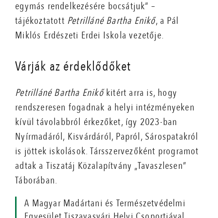
egymás rendelkezésére bocsátjuk” –
tájékoztatott
Petrilláné Bartha Enikő
, a Pál
Miklós Erdészeti Erdei Iskola vezetője.
Várják az érdeklődőket
Petrilláné Bartha Enikő
kitért arra is, hogy
rendszeresen fogadnak a helyi intézményeken
kívül távolabbról érkezőket, így 2023-ban
Nyírmadáról, Kisvárdáról, Papról, Sárospatakról
is jöttek iskolások. Társszervezőként programot
adtak a Tiszatáj Közalapítvány „Tavaszlesen”
Táborában.
A Magyar Madártani és Természetvédelmi
Egyesület Tiszavasvári Helyi Csoportjával