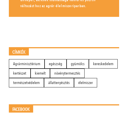
változást hoz az agrár-élelmiszeriparban.
CÍMKÉK
Agrárminisztérium
egészség
gyümölcs
kereskedelem
kertészet
kiemelt
növénytermesztés
természetvédelem
állattenyésztés
élelmiszer
FACEBOOK