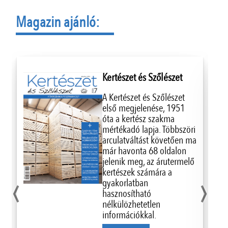
Magazin ajánló:
Kertészet és Szőlészet
A Kertészet és Szőlészet
első megjelenése, 1951
óta a kertész szakma
mértékadó lapja. Többszöri
arculatváltást követően ma
már havonta 68 oldalon
jelenik meg, az árutermelő
‹
›
kertészek számára a
gyakorlatban
hasznosítható
nélkülözhetetlen
információkkal.