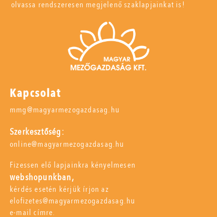
olvassa rendszeresen megjelenő szaklapjainkat is!
Kapcsolat
mmg@magyarmezogazdasag.hu
Szerkesztőség:
online@magyarmezogazdasag.hu
Fizessen elő lapjainkra kényelmesen
webshopunkban,
kérdés esetén kérjük írjon az
elofizetes@magyarmezogazdasag.hu
e-mail címre.