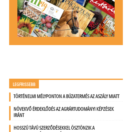
LEGFRISSEBB
TÖRTÉNELMI MÉLYPONTON A BÚZATERMÉS AZ ASZÁLY MIATT
NÖVEKVŐ ÉRDEKLŐDÉS AZ AGRÁRTUDOMÁNYI KÉPZÉSEK
IRÁNT
HOSSZÚ TÁVÚ SZERZŐDÉSEKKEL ÖSZTÖNZIK A