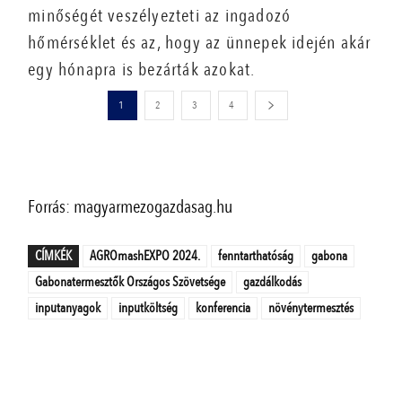
minőségét veszélyezteti az ingadozó
hőmérséklet és az, hogy az ünnepek idején akár
egy hónapra is bezárták azokat.
1
2
3
4
Forrás: magyarmezogazdasag.hu
CÍMKÉK
AGROmashEXPO 2024.
fenntarthatóság
gabona
Gabonatermesztők Országos Szövetsége
gazdálkodás
inputanyagok
inputköltség
konferencia
növénytermesztés