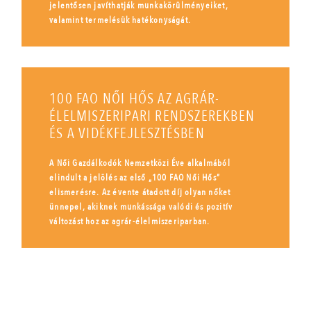
jelentősen javíthatják munkakörülményeiket,
valamint termelésük hatékonyságát.
100 FAO NŐI HŐS AZ AGRÁR-
ÉLELMISZERIPARI RENDSZEREKBEN
ÉS A VIDÉKFEJLESZTÉSBEN
A Női Gazdálkodók Nemzetközi Éve alkalmából
elindult a jelölés az első „100 FAO Női Hős”
elismerésre. Az évente átadott díj olyan nőket
ünnepel, akiknek munkássága valódi és pozitív
változást hoz az agrár-élelmiszeriparban.