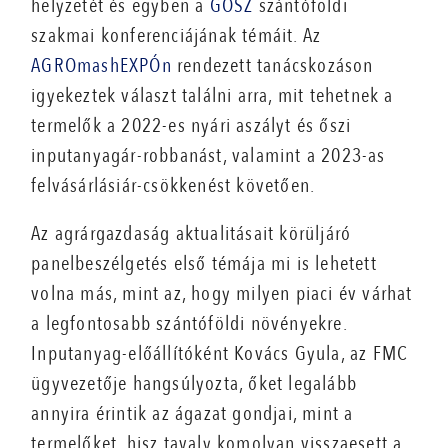
helyzetét és egyben a
GOSZ
szántóföldi
szakmai konferenciájának témáit. Az
AGROmashEXPÓn
rendezett tanácskozáson
igyekeztek választ találni arra, mit tehetnek a
termelők a 2022-es nyári aszályt és őszi
inputanyagár-robbanást, valamint a 2023-as
felvásárlásiár-csökkenést követően.
Az agrárgazdaság aktualitásait körüljáró
panelbeszélgetés első témája mi is lehetett
volna más, mint az, hogy milyen piaci év várhat
a legfontosabb szántóföldi növényekre.
Inputanyag-előállítóként Kovács Gyula, az FMC
ügyvezetője hangsúlyozta, őket legalább
annyira érintik az ágazat gondjai, mint a
termelőket, hisz tavaly komolyan visszaesett a