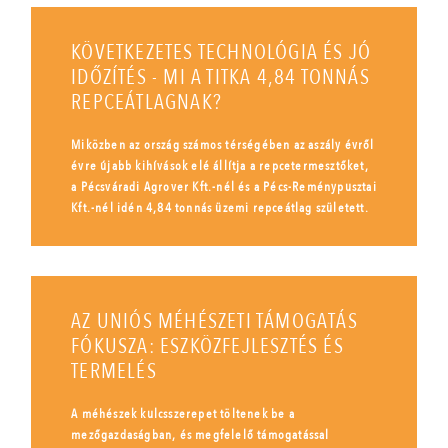
KÖVETKEZETES TECHNOLÓGIA ÉS JÓ
IDŐZÍTÉS - MI A TITKA 4,84 TONNÁS
REPCEÁTLAGNAK?
Miközben az ország számos térségében az aszály évről
évre újabb kihívások elé állítja a repcetermesztőket,
a Pécsváradi Agrover Kft.-nél és a Pécs-Reménypusztai
Kft.-nél idén 4,84 tonnás üzemi repceátlag született.
AZ UNIÓS MÉHÉSZETI TÁMOGATÁS
FÓKUSZA: ESZKÖZFEJLESZTÉS ÉS
TERMELÉS
A méhészek kulcsszerepet töltenek be a
mezőgazdaságban, és megfelelő támogatással