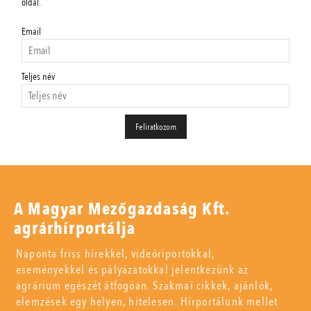
oldal.
Email
Teljes név
A Magyar Mezőgazdaság Kft.
agrárhírportálja
Naponta friss hírekkel, videóriportokkal,
eseményekkel és pályázatokkal jelentkezünk az
agrárium egészét átfogóan. Szakmai cikkek, ajánlók,
elemzések egy helyen, hitelesen. Hírportálunk mellet