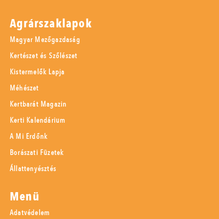
Agrárszaklapok
Magyar Mezőgazdaság
Kertészet és Szőlészet
Kistermelők Lapja
Méhészet
Kertbarát Magazin
Kerti Kalendárium
A Mi Erdőnk
Borászati Füzetek
Állattenyésztés
Menü
Adatvédelem