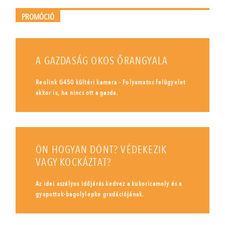
PROMÓCIÓ
A GAZDASÁG OKOS ŐRANGYALA
Reolink G450 kültéri kamera - Folyamatos felügyelet
akkor is, ha nincs ott a gazda.
ÖN HOGYAN DÖNT? VÉDEKEZIK
VAGY KOCKÁZTAT?
Az idei aszályos időjárás kedvez a kukoricamoly és a
gyapottok-bagolylepke gradációjának.