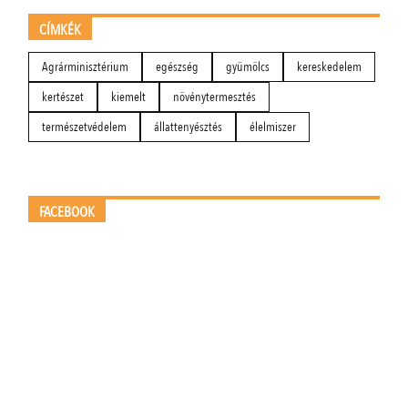
CÍMKÉK
Agrárminisztérium
egészség
gyümölcs
kereskedelem
kertészet
kiemelt
növénytermesztés
természetvédelem
állattenyésztés
élelmiszer
FACEBOOK