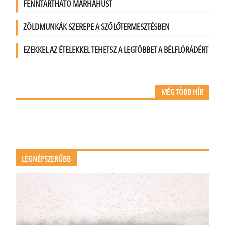
FENNTARTHATÓ MARHAHÚST
ZÖLDMUNKÁK SZEREPE A SZŐLŐTERMESZTÉSBEN
EZEKKEL AZ ÉTELEKKEL TEHETSZ A LEGTÖBBET A BÉLFLÓRÁDÉRT
MÉG TÖBB HÍR
LEGNÉPSZERŰBB