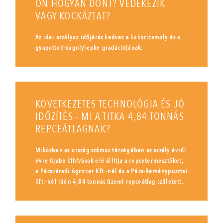
ÖN HOGYAN DÖNT? VÉDEKEZIK
VAGY KOCKÁZTAT?
Az idei aszályos időjárás kedvez a kukoricamoly és a
gyapottok-bagolylepke gradációjának.
KÖVETKEZETES TECHNOLÓGIA ÉS JÓ
IDŐZÍTÉS - MI A TITKA 4,84 TONNÁS
REPCEÁTLAGNAK?
Miközben az ország számos térségében az aszály évről
évre újabb kihívások elé állítja a repcetermesztőket,
a Pécsváradi Agrover Kft.-nél és a Pécs-Reménypusztai
Kft.-nél idén 4,84 tonnás üzemi repceátlag született.