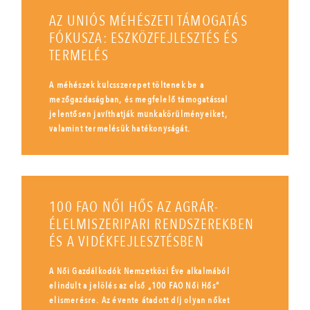
AZ UNIÓS MÉHÉSZETI TÁMOGATÁS
FÓKUSZA: ESZKÖZFEJLESZTÉS ÉS
TERMELÉS
A méhészek kulcsszerepet töltenek be a
mezőgazdaságban, és megfelelő támogatással
jelentősen javíthatják munkakörülményeiket,
valamint termelésük hatékonyságát.
100 FAO NŐI HŐS AZ AGRÁR-
ÉLELMISZERIPARI RENDSZEREKBEN
ÉS A VIDÉKFEJLESZTÉSBEN
A Női Gazdálkodók Nemzetközi Éve alkalmából
elindult a jelölés az első „100 FAO Női Hős”
elismerésre. Az évente átadott díj olyan nőket