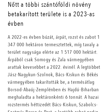
Nőtt a többi szántóföldi növény
betakarított területe is a 2023-as
évben
A 2022-es évben búzát, árpát, rozst és zabot 1
347 000 hektáron termesztettek, míg tavaly a
terület nagysága elérte az 1 517 000 hektárt.
Árpából csak Somogy és Zala vármegyében
arattak kevesebbet a 2022. évinél. A legtöbbet
Jász-Nagykun-Szolnok, Bács-Kiskun és Békés
vármegyében takarították be, a termésátlag
Borsod-Abaúj-Zemplénben és Hajdú-Biharban
meghaladta a hektáronkénti 6 tonnát. A hazai
rozstermés héttizedét Bács-Kiskun, Szabolcs-