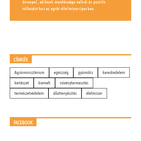
ünnepel, akiknek munkássága valódi és pozitív
változást hoz az agrár-élelmiszeriparban.
CÍMKÉK
Agrárminisztérium
egészség
gyümölcs
kereskedelem
kertészet
kiemelt
növénytermesztés
természetvédelem
állattenyésztés
élelmiszer
FACEBOOK