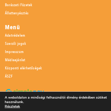
Borászati Füzetek
Állattenyésztés
Menü
Adatvédelem
Szerzői jogok
Impresszum
Médiaajánlat
Központi elérhetőségek
ÁSZF
A weboldalon a minőségi felhasználói élmény érdekében sütiket
használunk.
SimplePay adattovábbítási nyilatkozat
Részletek