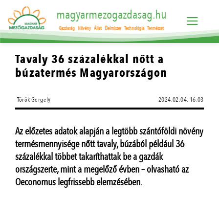
magyarmezogazdasag.hu
Gazdaság
Növény
Állat
Élelmiszer
Technológia
Természet
Tavaly 36 százalékkal nőtt a
búzatermés Magyarországon
·Török Gergely
2024.02.04. 16:03
Az előzetes adatok alapján a legtöbb szántóföldi növény
termésmennyisége nőtt tavaly, búzából például 36
százalékkal többet takaríthattak be a gazdák
országszerte, mint a megelőző évben – olvasható az
Oeconomus legfrissebb elemzésében.