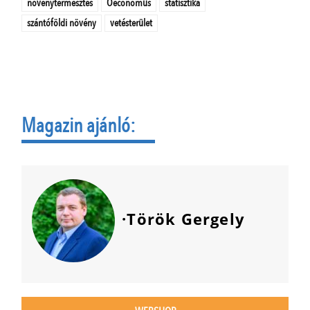
növénytermesztés
Oeconomus
statisztika
szántóföldi növény
vetésterület
Magazin ajánló:
·Török Gergely