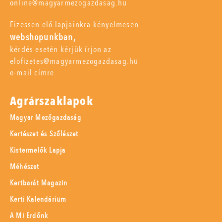
online@magyarmezogazdasag.hu
Fizessen elő lapjainkra kényelmesen
webshopunkban,
kérdés esetén kérjük írjon az
elofizetes@magyarmezogazdasag.hu
e-mail címre.
Agrárszaklapok
Magyar Mezőgazdaság
Kertészet és Szőlészet
Kistermelők Lapja
Méhészet
Kertbarát Magazin
Kerti Kalendárium
A Mi Erdőnk