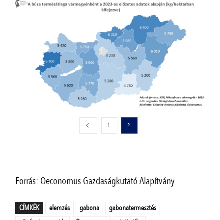
1
2
Forrás: Oeconomus Gazdaságkutató Alapítvány
CÍMKÉK
elemzés
gabona
gabonatermesztés