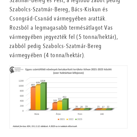
Szatmár-Bereg és Pest, a legtöbb zabot pedig
Szabolcs-Szatmár-Bereg, Bács-Kiskun és
Csongrád-Csanád vármegyében aratták.
Rozsból a legmagasabb termésátlagot Vas
vármegyében jegyezték fel (5 tonna/hektár),
zabból pedig Szabolcs-Szatmár-Bereg
vármegyében (4 tonna/hektár).