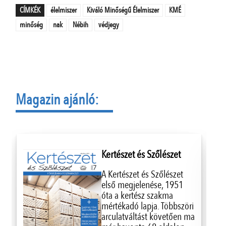
CÍMKÉK
élelmiszer
Kiváló Minőségű Élelmiszer
KMÉ
minőség
nak
Nébih
védjegy
Magazin ajánló:
Kertészet és Szőlészet
A Kertészet és Szőlészet
első megjelenése, 1951
óta a kertész szakma
mértékadó lapja. Többszöri
arculatváltást követően ma