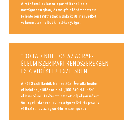
A méhészek kulcsszerepet töltenek be a
mezőgazdaságban, és megfelelő támogatással
jelentősen javíthatják munkakörülményeiket,
valamint termelésük hatékonyságát.
100 FAO NŐI HŐS AZ AGRÁR-
ÉLELMISZERIPARI RENDSZEREKBEN
ÉS A VIDÉKFEJLESZTÉSBEN
A Női Gazdálkodók Nemzetközi Éve alkalmából
elindult a jelölés az első „100 FAO Női Hős”
elismerésre. Az évente átadott díj olyan nőket
ünnepel, akiknek munkássága valódi és pozitív
változást hoz az agrár-élelmiszeriparban.