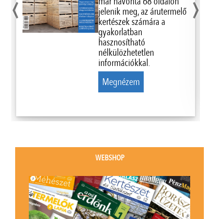
‹
›
már havonta 68 oldalon
jelenik meg, az árutermelő
kertészek számára a
gyakorlatban
hasznosítható
nélkülözhetetlen
információkkal.
Megnézem
WEBSHOP