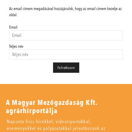
Az email címem megadásával hozzájárulok, hogy az email címem kezelje az
oldal.
Email
Teljes név
A Magyar Mezőgazdaság Kft.
agrárhírportálja
Naponta friss hírekkel, videóriportokkal,
eseményekkel és pályázatokkal jelentkezünk az