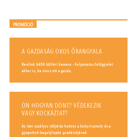
PROMÓCIÓ
A GAZDASÁG OKOS ŐRANGYALA
Reolink G450 kültéri kamera - Folyamatos felügyelet
akkor is, ha nincs ott a gazda.
ÖN HOGYAN DÖNT? VÉDEKEZIK
VAGY KOCKÁZTAT?
Az idei aszályos időjárás kedvez a kukoricamoly és a
gyapottok-bagolylepke gradációjának.