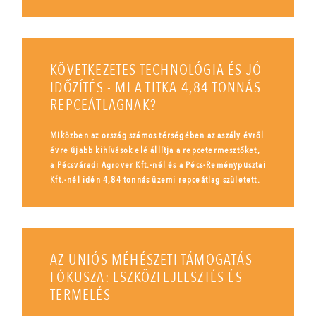
KÖVETKEZETES TECHNOLÓGIA ÉS JÓ
IDŐZÍTÉS - MI A TITKA 4,84 TONNÁS
REPCEÁTLAGNAK?
Miközben az ország számos térségében az aszály évről
évre újabb kihívások elé állítja a repcetermesztőket,
a Pécsváradi Agrover Kft.-nél és a Pécs-Reménypusztai
Kft.-nél idén 4,84 tonnás üzemi repceátlag született.
AZ UNIÓS MÉHÉSZETI TÁMOGATÁS
FÓKUSZA: ESZKÖZFEJLESZTÉS ÉS
TERMELÉS