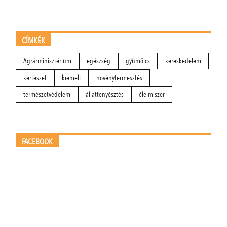
CÍMKÉK
Agrárminisztérium
egészség
gyümölcs
kereskedelem
kertészet
kiemelt
növénytermesztés
természetvédelem
állattenyésztés
élelmiszer
FACEBOOK