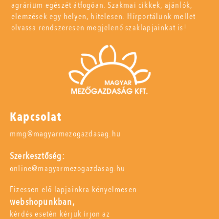
agrárium egészét átfogóan. Szakmai cikkek, ajánlók,
elemzések egy helyen, hitelesen. Hírportálunk mellet
olvassa rendszeresen megjelenő szaklapjainkat is!
Kapcsolat
mmg@magyarmezogazdasag.hu
Szerkesztőség:
online@magyarmezogazdasag.hu
Fizessen elő lapjainkra kényelmesen
webshopunkban,
kérdés esetén kérjük írjon az