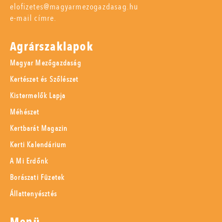
elofizetes@magyarmezogazdasag.hu
e-mail címre.
Agrárszaklapok
Magyar Mezőgazdaság
Kertészet és Szőlészet
Kistermelők Lapja
Méhészet
Kertbarát Magazin
Kerti Kalendárium
A Mi Erdőnk
Borászati Füzetek
Állattenyésztés