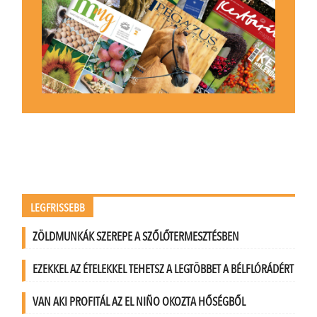
LEGFRISSEBB
ZÖLDMUNKÁK SZEREPE A SZŐLŐTERMESZTÉSBEN
EZEKKEL AZ ÉTELEKKEL TEHETSZ A LEGTÖBBET A BÉLFLÓRÁDÉRT
VAN AKI PROFITÁL AZ EL NIÑO OKOZTA HŐSÉGBŐL