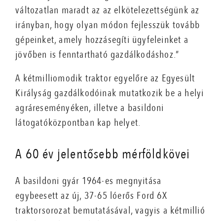
változatlan maradt az az elkötelezettségünk az
irányban, hogy olyan módon fejlesszük tovább
gépeinket, amely hozzásegíti ügyfeleinket a
jövőben is fenntartható gazdálkodáshoz.”
A kétmilliomodik traktor egyelőre az Egyesült
Királyság gazdálkodóinak mutatkozik be a helyi
agráreseményéken, illetve a basildoni
látogatóközpontban kap helyet.
A 60 év jelentősebb mérföldkövei
A basildoni gyár 1964-es megnyitása
egybeesett az új, 37-65 lóerős Ford 6X
traktorsorozat bemutatásával, vagyis a kétmillió