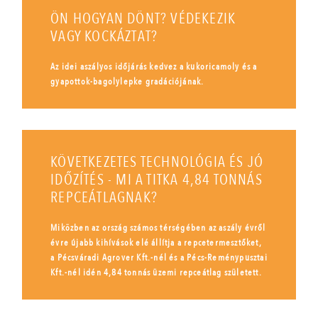
ÖN HOGYAN DÖNT? VÉDEKEZIK
VAGY KOCKÁZTAT?
Az idei aszályos időjárás kedvez a kukoricamoly és a
gyapottok-bagolylepke gradációjának.
KÖVETKEZETES TECHNOLÓGIA ÉS JÓ
IDŐZÍTÉS - MI A TITKA 4,84 TONNÁS
REPCEÁTLAGNAK?
Miközben az ország számos térségében az aszály évről
évre újabb kihívások elé állítja a repcetermesztőket,
a Pécsváradi Agrover Kft.-nél és a Pécs-Reménypusztai
Kft.-nél idén 4,84 tonnás üzemi repceátlag született.