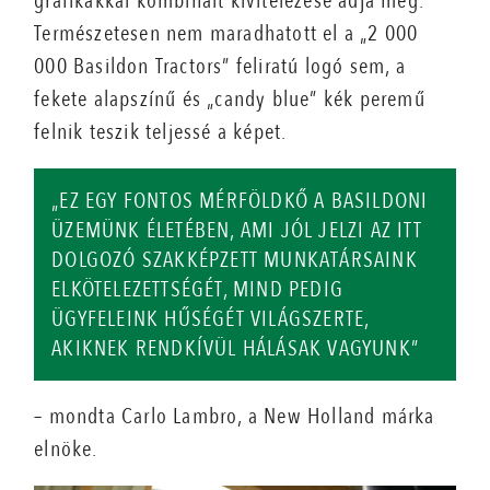
grafikákkal kombinált kivitelezése adja meg.
Természetesen nem maradhatott el a „2 000
000 Basildon Tractors” feliratú logó sem, a
fekete alapszínű és „candy blue” kék peremű
felnik teszik teljessé a képet.
„EZ EGY FONTOS MÉRFÖLDKŐ A BASILDONI
ÜZEMÜNK ÉLETÉBEN, AMI JÓL JELZI AZ ITT
DOLGOZÓ SZAKKÉPZETT MUNKATÁRSAINK
ELKÖTELEZETTSÉGÉT, MIND PEDIG
ÜGYFELEINK HŰSÉGÉT VILÁGSZERTE,
AKIKNEK RENDKÍVÜL HÁLÁSAK VAGYUNK”
– mondta Carlo Lambro, a New Holland márka
elnöke.