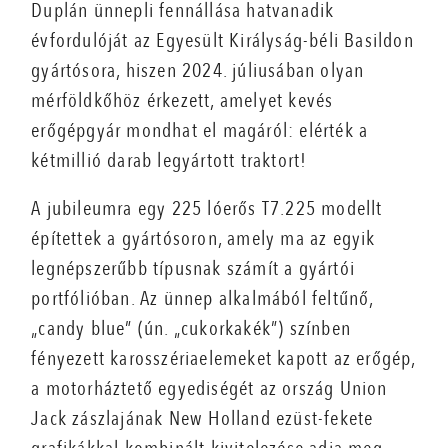
Duplán ünnepli fennállása hatvanadik
évfordulóját az Egyesült Királyság-béli Basildon
gyártósora, hiszen 2024. júliusában olyan
mérföldkőhöz érkezett, amelyet kevés
erőgépgyár mondhat el magáról: elérték a
kétmillió darab legyártott traktort!
A jubileumra egy 225 lóerős T7.225 modellt
építettek a gyártósoron, amely ma az egyik
legnépszerűbb típusnak számít a gyártói
portfólióban. Az ünnep alkalmából feltűnő,
„candy blue” (ún. „cukorkakék”) színben
fényezett karosszériaelemeket kapott az erőgép,
a motorháztető egyediségét az ország Union
Jack zászlajának New Holland ezüst-fekete