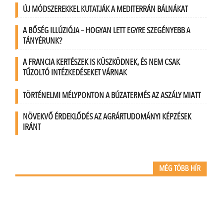
ÚJ MÓDSZEREKKEL KUTATJÁK A MEDITERRÁN BÁLNÁKAT
A BŐSÉG ILLÚZIÓJA – HOGYAN LETT EGYRE SZEGÉNYEBB A
TÁNYÉRUNK?
A FRANCIA KERTÉSZEK IS KÜSZKÖDNEK, ÉS NEM CSAK
TŰZOLTÓ INTÉZKEDÉSEKET VÁRNAK
TÖRTÉNELMI MÉLYPONTON A BÚZATERMÉS AZ ASZÁLY MIATT
NÖVEKVŐ ÉRDEKLŐDÉS AZ AGRÁRTUDOMÁNYI KÉPZÉSEK
IRÁNT
MÉG TÖBB HÍR