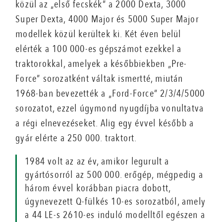
közül az „első fecskék” a 2000 Dexta, 3000
Super Dexta, 4000 Major és 5000 Super Major
modellek közül kerültek ki. Két éven belül
elérték a 100 000-es gépszámot ezekkel a
traktorokkal, amelyek a későbbiekben „Pre-
Force” sorozatként váltak ismertté, miután
1968-ban bevezették a „Ford-Force” 2/3/4/5000
sorozatot, ezzel úgymond nyugdíjba vonultatva
a régi elnevezéseket. Alig egy évvel később a
gyár elérte a 250 000. traktort.
1984 volt az az év, amikor legurult a
gyártósorról az 500 000. erőgép, mégpedig a
három évvel korábban piacra dobott,
úgynevezett Q-fülkés 10-es sorozatból, amely
a 44 LE-s 2610-es induló modelltől egészen a