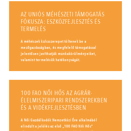
AZ UNIÓS MÉHÉSZETI TÁMOGATÁS
FÓKUSZA: ESZKÖZFEJLESZTÉS ÉS
TERMELÉS
A méhészek kulcsszerepet töltenek be a
mezőgazdaságban, és megfelelő támogatással
jelentősen javíthatják munkakörülményeiket,
valamint termelésük hatékonyságát.
100 FAO NŐI HŐS AZ AGRÁR-
ÉLELMISZERIPARI RENDSZEREKBEN
ÉS A VIDÉKFEJLESZTÉSBEN
A Női Gazdálkodók Nemzetközi Éve alkalmából
elindult a jelölés az első „100 FAO Női Hős”