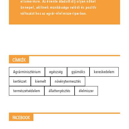
elismerésre. Az évente átadott díj olyan nőket
ünnepel, akiknek munkássága valódi és pozitív
változást hoz az agrár-élelmiszeriparban.
CÍMKÉK
Agrárminisztérium
egészség
gyümölcs
kereskedelem
kertészet
kiemelt
növénytermesztés
természetvédelem
állattenyésztés
élelmiszer
FACEBOOK