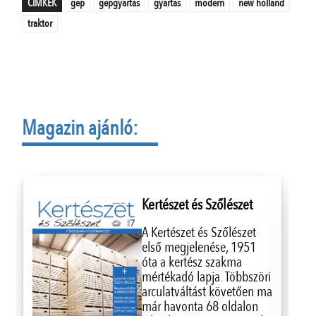
CÍMKÉK
gép
gépgyártás
gyártás
modern
new holland
traktor
Magazin ajánló:
Kertészet és Szőlészet
A Kertészet és Szőlészet
első megjelenése, 1951
óta a kertész szakma
mértékadó lapja. Többszöri
arculatváltást követően ma
már havonta 68 oldalon