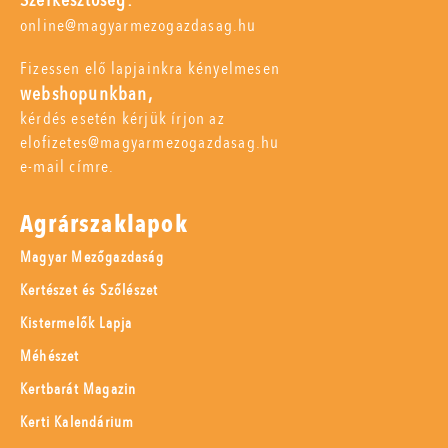
online@magyarmezogazdasag.hu
Fizessen elő lapjainkra kényelmesen
webshopunkban,
kérdés esetén kérjük írjon az
elofizetes@magyarmezogazdasag.hu
e-mail címre.
Agrárszaklapok
Magyar Mezőgazdaság
Kertészet és Szőlészet
Kistermelők Lapja
Méhészet
Kertbarát Magazin
Kerti Kalendárium