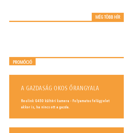
MÉG TÖBB HÍR
PROMÓCIÓ
A GAZDASÁG OKOS ŐRANGYALA
Reolink G450 kültéri kamera - Folyamatos felügyelet
akkor is, ha nincs ott a gazda.