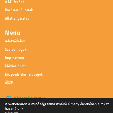
A Mi Erdőnk
Borászati Füzetek
Állattenyésztés
Menü
Adatvédelem
Szerzői jogok
Impresszum
Médiaajánlat
Központi elérhetőségek
ÁSZF
A weboldalon a minőségi felhasználói élmény érdekében sütiket
használunk.
SimplePay adattovábbítási nyilatkozat