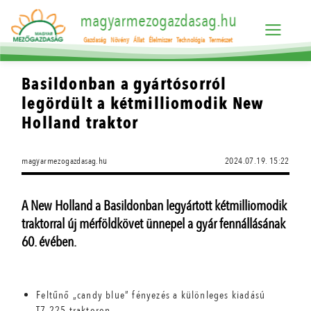
magyarmezogazdasag.hu
Gazdaság
Növény
Állat
Élelmiszer
Technológia
Természet
Basildonban a gyártósorról
legördült a kétmilliomodik New
Holland traktor
magyarmezogazdasag.hu
2024.07.19. 15:22
A New Holland a Basildonban legyártott kétmilliomodik
traktorral új mérföldkövet ünnepel a gyár fennállásának
60. évében.
Feltűnő „candy blue” fényezés a különleges kiadású
T7.225 traktoron