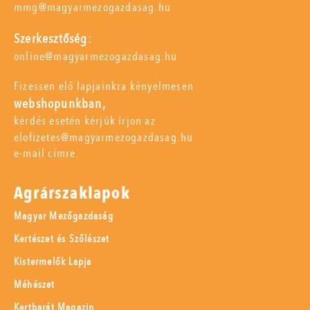
mmg@magyarmezogazdasag.hu
Szerkesztőség:
online@magyarmezogazdasag.hu
Fizessen elő lapjainkra kényelmesen
webshopunkban,
kérdés esetén kérjük írjon az
elofizetes@magyarmezogazdasag.hu
e-mail címre.
Agrárszaklapok
Magyar Mezőgazdaság
Kertészet és Szőlészet
Kistermelők Lapja
Méhészet
Kertbarát Magazin