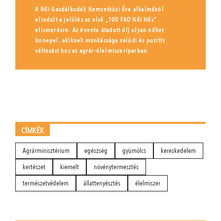
A Női Gazdálkodók Nemzetközi Éve alkalmából
elindult a jelölés az első „100 FAO Női Hős”
elismerésre. Az évente átadott díj olyan nőket
ünnepel, akiknek munkássága valódi és pozitív
változást hoz az agrár-élelmiszeriparban.
CÍMKÉK
Agrárminisztérium
egészség
gyümölcs
kereskedelem
kertészet
kiemelt
növénytermesztés
természetvédelem
állattenyésztés
élelmiszer