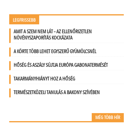
LEGFRISSEBB
AMIT A SZEM NEM LÁT – AZ ELLENŐRIZETLEN
NÖVÉNYSZAPORÍTÁS KOCKÁZATA
A KÖRTE TÖBB LEHET EGYSZERŰ GYÜMÖLCSNÉL
HŐSÉG ÉS ASZÁLY SÚJTJA EURÓPA GABONATERMÉSÉT
TAKARMÁNYHIÁNYT HOZ A HŐSÉG
TERMÉSZETKÖZELI TANULÁS A BAKONY SZÍVÉBEN
MÉG TÖBB HÍR