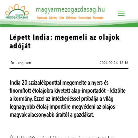
magyarmezogazdasag.hu
Gazdaság
Növény
Állat
Élelmiszer
Technológia
Természet
Lépett India: megemeli az olajok
adóját
·Dr. Jung Ivett
2024.09.24. 18:16
India 20 százalékponttal megemelte a nyers és
finomított étolajokra kivetett alap-importadót – közölte
a kormány. Ezzel az intézkedéssel próbálja a világ
legnagyobb étolaj-importőre megvédeni az olajos
magvak alacsonyabb áraitól a gazdákat.