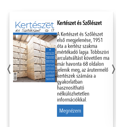
Kertészet és Szőlészet
A Kertészet és Szőlészet
első megjelenése, 1951
óta a kertész szakma
mértékadó lapja. Többszöri
‹
›
arculatváltást követően ma
már havonta 68 oldalon
jelenik meg, az árutermelő
kertészek számára a
gyakorlatban
hasznosítható
nélkülözhetetlen
információkkal.
Megnézem