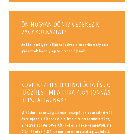
ÖN HOGYAN DÖNT? VÉDEKEZIK
VAGY KOCKÁZTAT?
Az idei aszályos időjárás kedvez a kukoricamoly és a
gyapottok-bagolylepke gradációjának.
KÖVETKEZETES TECHNOLÓGIA ÉS JÓ
IDŐZÍTÉS - MI A TITKA 4,84 TONNÁS
REPCEÁTLAGNAK?
Miközben az ország számos térségében az aszály évről
évre újabb kihívások elé állítja a repcetermesztőket,
a Pécsváradi Agrover Kft.-nél és a Pécs-Reménypusztai
Kft.-nél idén 4,84 tonnás üzemi repceátlag született.