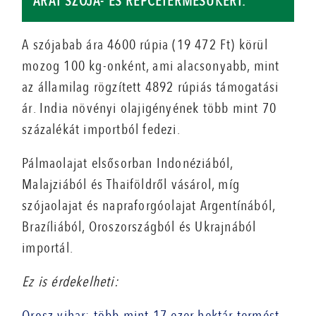
ÁRAT SZÓJA- ÉS REPCETERMÉSÜKÉRT.
A szójabab ára 4600 rúpia (19 472 Ft) körül
mozog 100 kg-onként, ami alacsonyabb, mint
az államilag rögzített 4892 rúpiás támogatási
ár. India növényi olajigényének több mint 70
százalékát importból fedezi.
Pálmaolajat elsősorban Indonéziából,
Malajziából és Thaiföldről vásárol, míg
szójaolajat és napraforgóolajat Argentínából,
Brazíliából, Oroszországból és Ukrajnából
importál.
Ez is érdekelheti:
Orosz vihar: több mint 17 ezer hektár termést