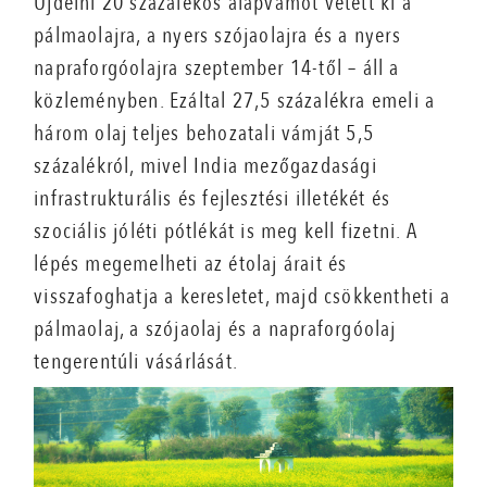
Újdelhi 20 százalékos alapvámot vetett ki a
pálmaolajra, a nyers szójaolajra és a nyers
napraforgóolajra szeptember 14-től – áll a
közleményben. Ezáltal 27,5 százalékra emeli a
három olaj teljes behozatali vámját 5,5
százalékról, mivel India mezőgazdasági
infrastrukturális és fejlesztési illetékét és
szociális jóléti pótlékát is meg kell fizetni. A
lépés megemelheti az étolaj árait és
visszafoghatja a keresletet, majd csökkentheti a
pálmaolaj, a szójaolaj és a napraforgóolaj
tengerentúli vásárlását.