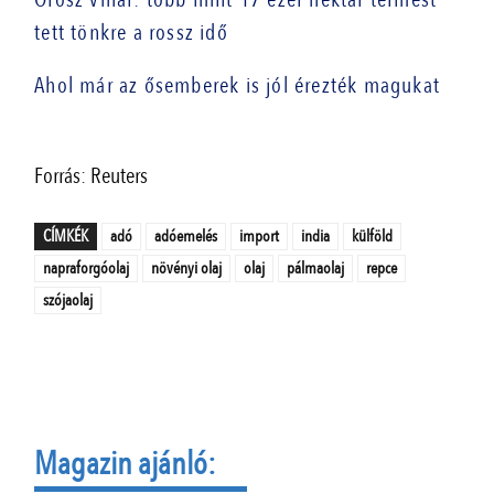
tett tönkre a rossz idő
Ahol már az ősemberek is jól érezték magukat
Forrás: Reuters
CÍMKÉK
adó
adóemelés
import
india
külföld
napraforgóolaj
növényi olaj
olaj
pálmaolaj
repce
szójaolaj
Magazin ajánló: