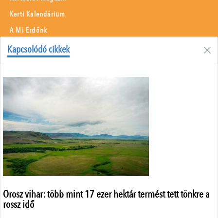
Kerti Kalendárium
A Mi Erdőnk
Borászati Füzetek
Kapcsolódó cikkek
Állattenyésztés
Menü
Adatvédelem
Szerzői jogok
Impresszum
Médiaajánlat
Központi elérhetőségek
ÁSZF
Orosz vihar: több mint 17 ezer hektár termést tett tönkre a
rossz idő