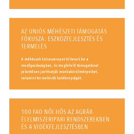
AZ UNIÓS MÉHÉSZETI TÁMOGATÁS
FÓKUSZA: ESZKÖZFEJLESZTÉS ÉS
TERMELÉS
A méhészek kulcsszerepet töltenek be a
mezőgazdaságban, és megfelelő támogatással
jelentősen javíthatják munkakörülményeiket,
valamint termelésük hatékonyságát.
100 FAO NŐI HŐS AZ AGRÁR-
ÉLELMISZERIPARI RENDSZEREKBEN
ÉS A VIDÉKFEJLESZTÉSBEN