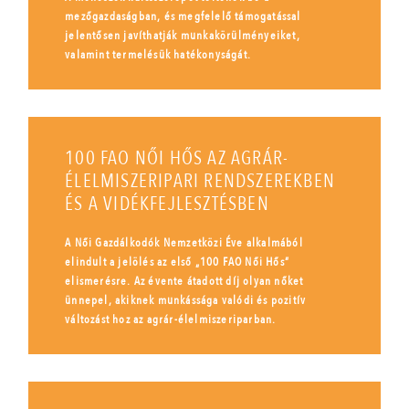
mezőgazdaságban, és megfelelő támogatással
jelentősen javíthatják munkakörülményeiket,
valamint termelésük hatékonyságát.
100 FAO NŐI HŐS AZ AGRÁR-
ÉLELMISZERIPARI RENDSZEREKBEN
ÉS A VIDÉKFEJLESZTÉSBEN
A Női Gazdálkodók Nemzetközi Éve alkalmából
elindult a jelölés az első „100 FAO Női Hős”
elismerésre. Az évente átadott díj olyan nőket
ünnepel, akiknek munkássága valódi és pozitív
változást hoz az agrár-élelmiszeriparban.