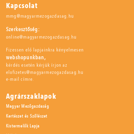
Kapcsolat
mmg@magyarmezogazdasag.hu
Szerkesztőség:
online@magyarmezogazdasag.hu
Fizessen elő lapjainkra kényelmesen
webshopunkban,
kérdés esetén kérjük írjon az
elofizetes@magyarmezogazdasag.hu
e-mail címre.
Agrárszaklapok
Magyar Mezőgazdaság
Kertészet és Szőlészet
Kistermelők Lapja