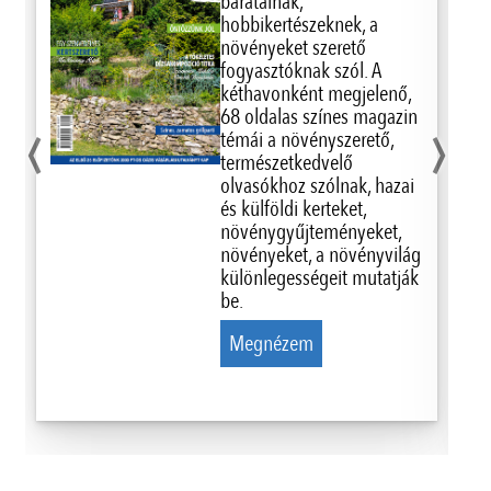
barátainak,
hobbikertészeknek, a
növényeket szerető
fogyasztóknak szól. A
kéthavonként megjelenő,
‹
›
68 oldalas színes magazin
témái a növényszerető,
természetkedvelő
olvasókhoz szólnak, hazai
és külföldi kerteket,
növénygyűjteményeket,
növényeket, a növényvilág
különlegességeit mutatják
be.
Megnézem