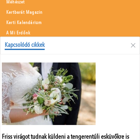
Méhészet
Kertbarát Magazin
Kerti Kalendárium
A Mi Erdőnk
Borászati Füzetek
Kapcsolódó cikkek
Állattenyésztés
Menü
Adatvédelem
Szerzői jogok
Impresszum
Médiaajánlat
Központi elérhetőségek
ÁSZF
Friss virágot tudnak küldeni a tengerentúli esküvőkre is