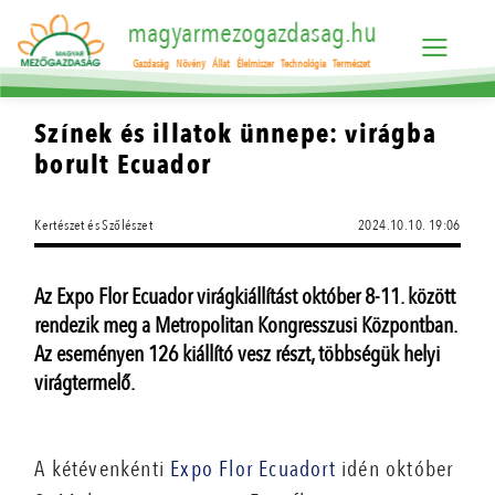
magyarmezogazdasag.hu
Gazdaság
Növény
Állat
Élelmiszer
Technológia
Természet
Színek és illatok ünnepe: virágba
borult Ecuador
Kertészet és Szőlészet
2024.10.10. 19:06
Az Expo Flor Ecuador virágkiállítást október 8-11. között
rendezik meg a Metropolitan Kongresszusi Központban.
Az eseményen 126 kiállító vesz részt, többségük helyi
virágtermelő.
A kétévenkénti
Expo Flor Ecuadort
idén október