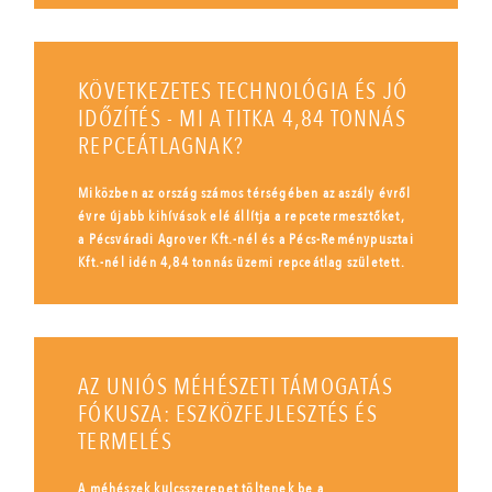
KÖVETKEZETES TECHNOLÓGIA ÉS JÓ
IDŐZÍTÉS - MI A TITKA 4,84 TONNÁS
REPCEÁTLAGNAK?
Miközben az ország számos térségében az aszály évről
évre újabb kihívások elé állítja a repcetermesztőket,
a Pécsváradi Agrover Kft.-nél és a Pécs-Reménypusztai
Kft.-nél idén 4,84 tonnás üzemi repceátlag született.
AZ UNIÓS MÉHÉSZETI TÁMOGATÁS
FÓKUSZA: ESZKÖZFEJLESZTÉS ÉS
TERMELÉS
A méhészek kulcsszerepet töltenek be a