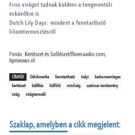
Friss virágot tudnak küldeni a tengerentúli
esküvőkre is
Dutch Lily Days: mindent a fenntartható
liliomtermesztésről
Forrás: Kertészet és Szőlészet/florecuador.com,
bpnieuws.nl
CÍMKÉK
Dél-Amerika
fenntartható
helyi
karbonsemleges
kertészet
kiállítás
külföld
minőség
szakmai rendezvény
virág
virágtermelő
Szaklap, amelyben a cikk megjelent: