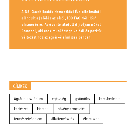
A Női Gazdálkodók Nemzetközi Éve alkalmából
elindult a jelölés az első „100 FAO Női Hős”
elismerésre. Az évente átadott díj olyan nőket
ünnepel, akiknek munkássága valódi és pozitív
változást hoz az agrár-élelmiszeriparban.
CÍMKÉK
Agrárminisztérium
egészség
gyümölcs
kereskedelem
kertészet
kiemelt
növénytermesztés
természetvédelem
állattenyésztés
élelmiszer