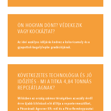
ÖN HOGYAN DÖNT? VÉDEKEZIK
VAGY KOCKÁZTAT?
Az idei aszályos időjárás kedvez a kukoricamoly és a
gyapottok-bagolylepke gradációjának.
KÖVETKEZETES TECHNOLÓGIA ÉS JÓ
IDŐZÍTÉS - MI A TITKA 4,84 TONNÁS
REPCEÁTLAGNAK?
Miközben az ország számos térségében az aszály évről
évre újabb kihívások elé állítja a repcetermesztőket,
a Pécsváradi Agrover Kft.-nél és a Pécs-Reménypusztai