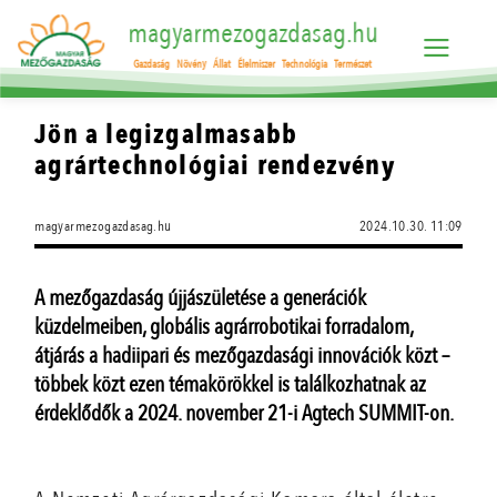
magyarmezogazdasag.hu
Gazdaság
Növény
Állat
Élelmiszer
Technológia
Természet
Jön a legizgalmasabb
agrártechnológiai rendezvény
magyarmezogazdasag.hu
2024.10.30. 11:09
A mezőgazdaság újjászületése a generációk
küzdelmeiben, globális agrárrobotikai forradalom,
átjárás a hadiipari és mezőgazdasági innovációk közt –
többek közt ezen témakörökkel is találkozhatnak az
érdeklődők a 2024. november 21-i Agtech SUMMIT-on.