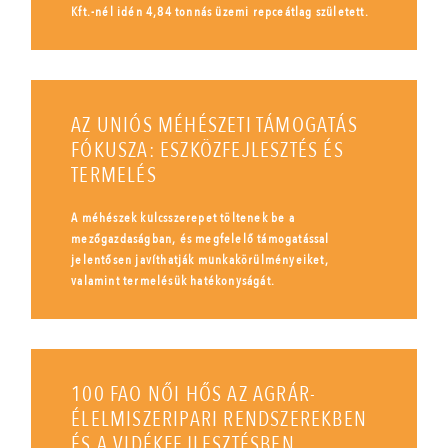
Kft.-nél idén 4,84 tonnás üzemi repceátlag született.
AZ UNIÓS MÉHÉSZETI TÁMOGATÁS
FÓKUSZA: ESZKÖZFEJLESZTÉS ÉS
TERMELÉS
A méhészek kulcsszerepet töltenek be a
mezőgazdaságban, és megfelelő támogatással
jelentősen javíthatják munkakörülményeiket,
valamint termelésük hatékonyságát.
100 FAO NŐI HŐS AZ AGRÁR-
ÉLELMISZERIPARI RENDSZEREKBEN
ÉS A VIDÉKFEJLESZTÉSBEN