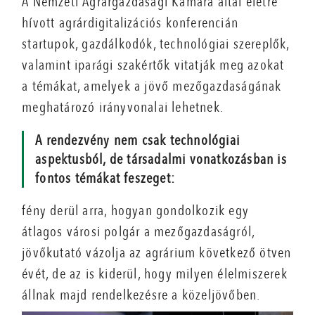
A Nemzeti Agrárgazdasági Kamara által életre
hívott agrárdigitalizációs konferencián
startupok, gazdálkodók, technológiai szereplők,
valamint iparági szakértők vitatják meg azokat
a témákat, amelyek a jövő mezőgazdaságának
meghatározó irányvonalai lehetnek.
A rendezvény nem csak technológiai
aspektusból, de társadalmi vonatkozásban is
fontos témákat feszeget:
fény derül arra, hogyan gondolkozik egy
átlagos városi polgár a mezőgazdaságról,
jövőkutató vázolja az agrárium következő ötven
évét, de az is kiderül, hogy milyen élelmiszerek
állnak majd rendelkezésre a közeljövőben.