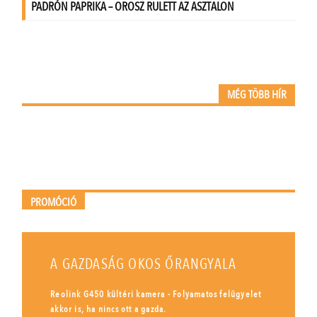
MÉG TÖBB HÍR
PROMÓCIÓ
A GAZDASÁG OKOS ŐRANGYALA
Reolink G450 kültéri kamera - Folyamatos felügyelet
akkor is, ha nincs ott a gazda.