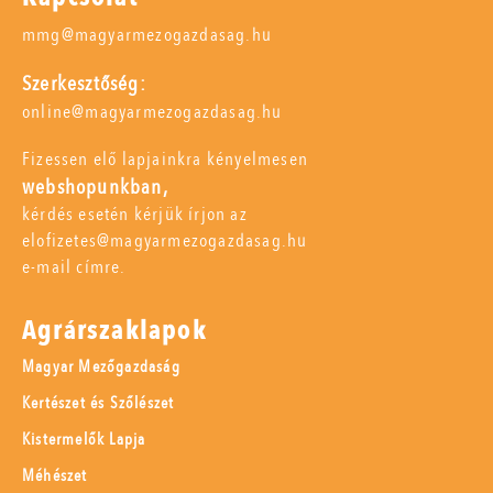
mmg@magyarmezogazdasag.hu
Szerkesztőség:
online@magyarmezogazdasag.hu
Fizessen elő lapjainkra kényelmesen
webshopunkban,
kérdés esetén kérjük írjon az
elofizetes@magyarmezogazdasag.hu
e-mail címre.
Agrárszaklapok
Magyar Mezőgazdaság
Kertészet és Szőlészet
Kistermelők Lapja
Méhészet