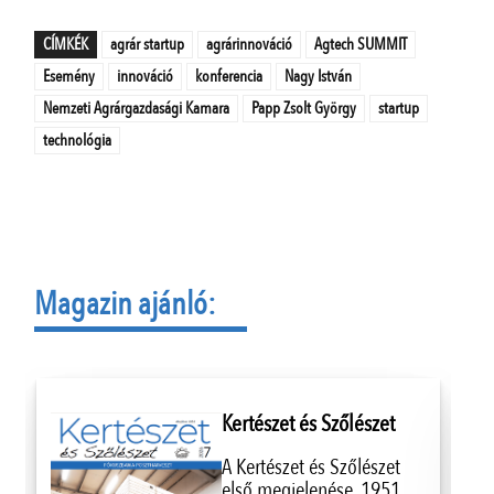
CÍMKÉK
agrár startup
agrárinnováció
Agtech SUMMIT
Esemény
innováció
konferencia
Nagy István
Nemzeti Agrárgazdasági Kamara
Papp Zsolt György
startup
technológia
Magazin ajánló:
Kertészet és Szőlészet
A Kertészet és Szőlészet
első megjelenése, 1951