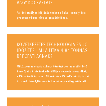
VAGY KOCKÁZTAT?
Az idei aszályos időjárás kedvez a kukoricamoly és a
gyapottok-bagolylepke gradációjának.
KÖVETKEZETES TECHNOLÓGIA ÉS JÓ
IDŐZÍTÉS - MI A TITKA 4,84 TONNÁS
REPCEÁTLAGNAK?
Miközben az ország számos térségében az aszály évről
évre újabb kihívások elé állítja a repcetermesztőket,
a Pécsváradi Agrover Kft.-nél és a Pécs-Reménypusztai
Kft.-nél idén 4,84 tonnás üzemi repceátlag született.