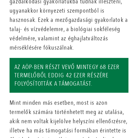
gazdálkodási gyakorlatukba tudnak illeszteni,
ugyanakkor környezeti szempontból is
hasznosak. Ezek a mezőgazdasági gyakorlatok a
talaj- és vízvédelemre, a biológiai sokféleség
védelmére, valamint az éghajlatváltozás
mérséklésére fókuszálnak.
AZ AÖP-BEN RÉSZT VEVŐ MINTEGY 68 EZER
TERMELŐBŐL EDDIG 42 EZER RÉSZÉRE
FOLYÓSÍTOTTÁK A TÁMOGATÁST.
Mint minden más esetben, most is azon
termelők számára történhetett meg az utalása,
akik nem voltak kijelölve helyszíni ellenőrzésre,
illetve ha más támogatási formában érintette is