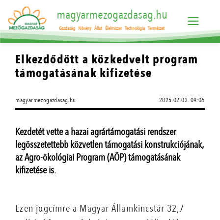
magyarmezogazdasag.hu
Gazdaság
Növény
Állat
Élelmiszer
Technológia
Természet
Elkezdődött a közkedvelt program
támogatásának kifizetése
magyarmezogazdasag.hu
2025.02.03. 09:06
Kezdetét vette a hazai agrártámogatási rendszer
legösszetettebb közvetlen támogatási konstrukciójának,
az Agro-ökológiai Program (AÖP) támogatásának
kifizetése is.
Ezen jogcímre a Magyar Államkincstár 32,7