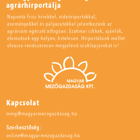
agrárhírportálja
Naponta friss hírekkel, videóriportokkal,
eseményekkel és pályázatokkal jelentkezünk az
agrárium egészét átfogóan. Szakmai cikkek, ajánlók,
elemzések egy helyen, hitelesen. Hírportálunk mellet
olvassa rendszeresen megjelenő szaklapjainkat is!
Kapcsolat
mmg@magyarmezogazdasag.hu
Szerkesztőség:
online@magyarmezogazdasag.hu