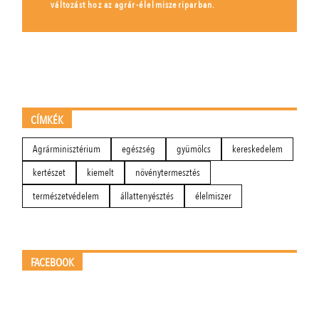
változást hoz az agrár-élelmiszeriparban.
CÍMKÉK
Agrárminisztérium
egészség
gyümölcs
kereskedelem
kertészet
kiemelt
növénytermesztés
természetvédelem
állattenyésztés
élelmiszer
FACEBOOK