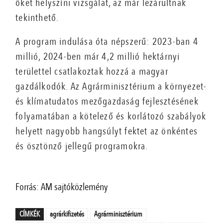
őket helyszíni vizsgálat, az már lezárultnak
tekinthető.
A program indulása óta népszerű: 2023-ban 4
millió, 2024-ben már 4,2 millió hektárnyi
területtel csatlakoztak hozzá a magyar
gazdálkodók. Az Agrárminisztérium a környezet-
és klímatudatos mezőgazdaság fejlesztésének
folyamatában a kötelező és korlátozó szabályok
helyett nagyobb hangsúlyt fektet az önkéntes
és ösztönző jellegű programokra.
Forrás: AM sajtóközlemény
CÍMKÉK
agrárkifizetés
Agrárminisztérium