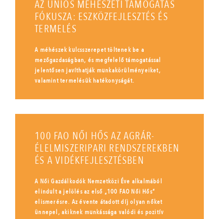
AZ UNIÓS MÉHÉSZETI TÁMOGATÁS
FÓKUSZA: ESZKÖZFEJLESZTÉS ÉS
TERMELÉS
A méhészek kulcsszerepet töltenek be a
mezőgazdaságban, és megfelelő támogatással
jelentősen javíthatják munkakörülményeiket,
valamint termelésük hatékonyságát.
100 FAO NŐI HŐS AZ AGRÁR-
ÉLELMISZERIPARI RENDSZEREKBEN
ÉS A VIDÉKFEJLESZTÉSBEN
A Női Gazdálkodók Nemzetközi Éve alkalmából
elindult a jelölés az első „100 FAO Női Hős”
elismerésre. Az évente átadott díj olyan nőket
ünnepel, akiknek munkássága valódi és pozitív