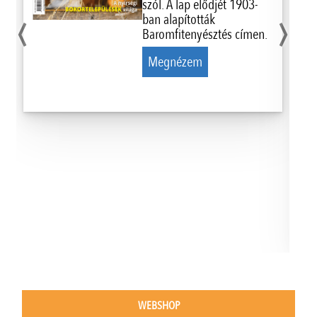
‹
›
szól. A lap elődjét 1903-
ban alapították
Baromfitenyésztés címen.
Megnézem
WEBSHOP