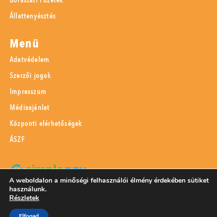
Állattenyésztés
Menü
Adatvédelem
Szerzői jogok
Impresszum
Médiaajánlat
Központi elérhetőségek
ÁSZF
A weboldalon a minőségi felhasználói élmény érdekében sütiket
használunk.
SimplePay adattovábbítási nyilatkozat
Részletek
Elfogad