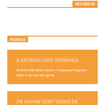
MÉG TÖBB HÍR
PROMÓCIÓ
A GAZDASÁG OKOS ŐRANGYALA
Reolink G450 kültéri kamera - Folyamatos felügyelet
akkor is, ha nincs ott a gazda.
ÖN HOGYAN DÖNT? VÉDEKEZIK