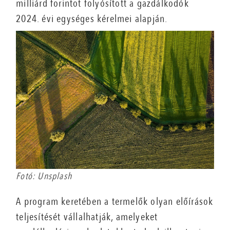
milliárd forintot folyósított a gazdálkodók
2024. évi egységes kérelmei alapján.
Fotó: Unsplash
A program keretében a termelők olyan előírások
teljesítését vállalhatják, amelyeket