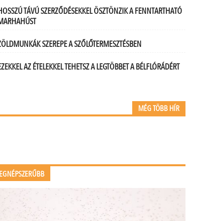
HOSSZÚ TÁVÚ SZERZŐDÉSEKKEL ÖSZTÖNZIK A FENNTARTHATÓ
MARHAHÚST
ZÖLDMUNKÁK SZEREPE A SZŐLŐTERMESZTÉSBEN
EZEKKEL AZ ÉTELEKKEL TEHETSZ A LEGTÖBBET A BÉLFLÓRÁDÉRT
MÉG TÖBB HÍR
EGNÉPSZERŰBB