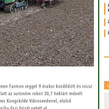
reen Farmon reggel 9 órakor kezdődött és rossz
L
 alatt az autonóm robot 30,7 hektárt művelt
es Kongskilde Vibroseederrel, elülső
/ha őszi búzát vetett el.