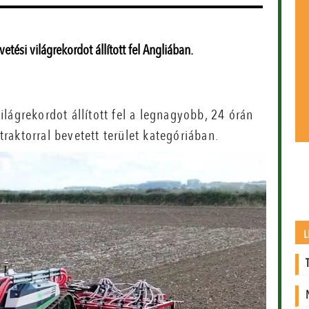
tési világrekordot állított fel Angliában.
lágrekordot állított fel a legnagyobb, 24 órán
aktorral bevetett terület kategóriában.
L