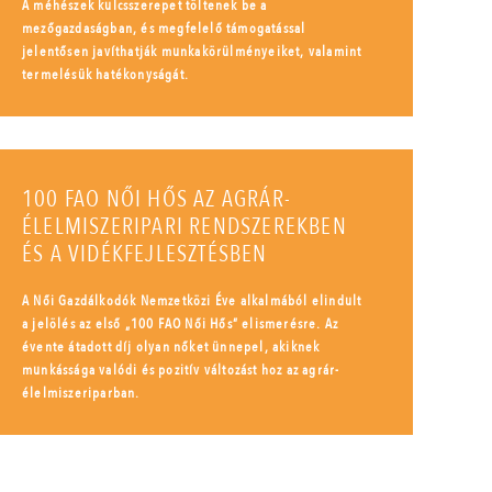
A méhészek kulcsszerepet töltenek be a
mezőgazdaságban, és megfelelő támogatással
jelentősen javíthatják munkakörülményeiket, valamint
termelésük hatékonyságát.
100 FAO NŐI HŐS AZ AGRÁR-
ÉLELMISZERIPARI RENDSZEREKBEN
ÉS A VIDÉKFEJLESZTÉSBEN
A Női Gazdálkodók Nemzetközi Éve alkalmából elindult
a jelölés az első „100 FAO Női Hős” elismerésre. Az
évente átadott díj olyan nőket ünnepel, akiknek
munkássága valódi és pozitív változást hoz az agrár-
élelmiszeriparban.