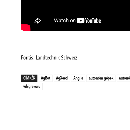
Forrás: Landtechnik Schweiz
CÍMKÉK
AgBot
AgXeed
Anglia
autonóm gépek
autonó
világrekord