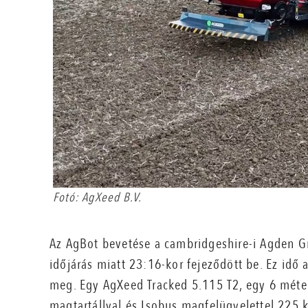
Fotó: AgXeed B.V.
Az AgBot bevetése a cambridgeshire-i Agden G
időjárás miatt 23:16-kor fejeződött be. Ez idő
meg. Egy AgXeed Tracked 5.115 T2, egy 6 méter
magtartállyal és Isobus magfelügyelettel 225 kg