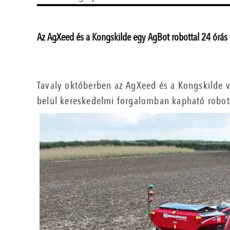
Az AgXeed és a Kongskilde egy AgBot robottal 24 órás ve
Tavaly októberben az AgXeed és a Kongskilde vi
belül kereskedelmi forgalomban kapható robottr