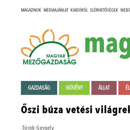
MAGAZINOK
MÉDIAAJÁNLAT
KIADÓRÓL
ELÉRHETŐSÉGEK
WEB
mag
GAZDASÁG
NÖVÉNY
ÁLLAT
É
Őszi búza vetési világre
·Török Gergely