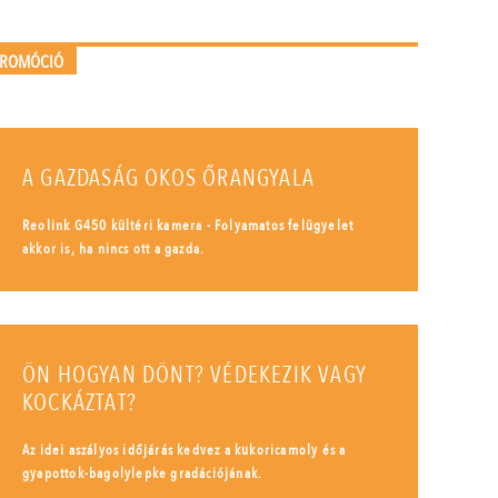
PROMÓCIÓ
A GAZDASÁG OKOS ŐRANGYALA
Reolink G450 kültéri kamera - Folyamatos felügyelet
akkor is, ha nincs ott a gazda.
ÖN HOGYAN DÖNT? VÉDEKEZIK VAGY
KOCKÁZTAT?
Az idei aszályos időjárás kedvez a kukoricamoly és a
gyapottok-bagolylepke gradációjának.