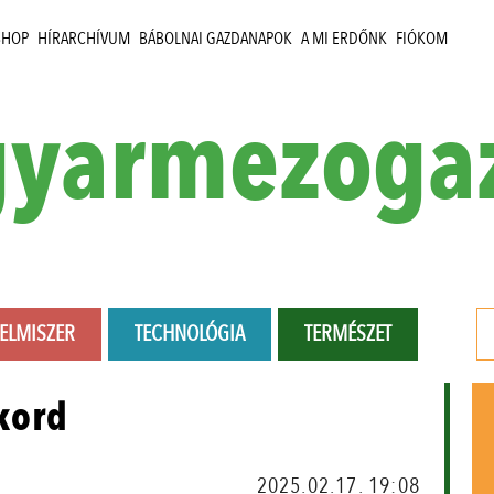
SHOP
HÍRARCHÍVUM
BÁBOLNAI GAZDANAPOK
A MI ERDŐNK
FIÓKOM
yarmezoga
LELMISZER
TECHNOLÓGIA
TERMÉSZET
kord
2025.02.17. 19:08