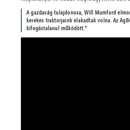
A gazdaság tulajdonosa, Will Mumford elmond
kerekes traktorjaink elakadtak volna. Az AgB
kifogástalanul működött.”