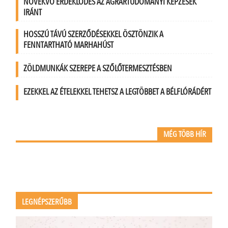
NÖVEKVŐ ÉRDEKLŐDÉS AZ AGRÁRTUDOMÁNYI KÉPZÉSEK
IRÁNT
HOSSZÚ TÁVÚ SZERZŐDÉSEKKEL ÖSZTÖNZIK A
FENNTARTHATÓ MARHAHÚST
ZÖLDMUNKÁK SZEREPE A SZŐLŐTERMESZTÉSBEN
EZEKKEL AZ ÉTELEKKEL TEHETSZ A LEGTÖBBET A BÉLFLÓRÁDÉRT
MÉG TÖBB HÍR
LEGNÉPSZERŰBB