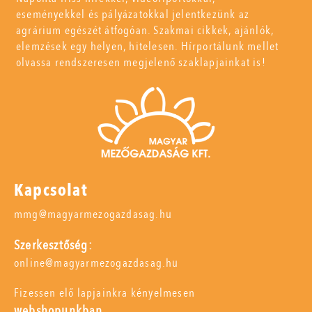
eseményekkel és pályázatokkal jelentkezünk az
agrárium egészét átfogóan. Szakmai cikkek, ajánlók,
elemzések egy helyen, hitelesen. Hírportálunk mellet
olvassa rendszeresen megjelenő szaklapjainkat is!
Kapcsolat
mmg@magyarmezogazdasag.hu
Szerkesztőség:
online@magyarmezogazdasag.hu
Fizessen elő lapjainkra kényelmesen
webshopunkban,