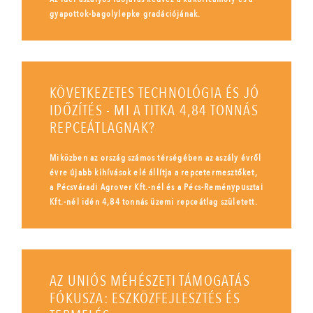
gyapottok-bagolylepke gradációjának.
KÖVETKEZETES TECHNOLÓGIA ÉS JÓ
IDŐZÍTÉS - MI A TITKA 4,84 TONNÁS
REPCEÁTLAGNAK?
Miközben az ország számos térségében az aszály évről
évre újabb kihívások elé állítja a repcetermesztőket,
a Pécsváradi Agrover Kft.-nél és a Pécs-Reménypusztai
Kft.-nél idén 4,84 tonnás üzemi repceátlag született.
AZ UNIÓS MÉHÉSZETI TÁMOGATÁS
FÓKUSZA: ESZKÖZFEJLESZTÉS ÉS