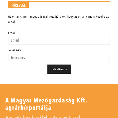
HÍRLEVÉL
Az email címem megadásával hozzájárulok, hogy az email címem kezelje az
oldal.
Email
Teljes név
A Magyar Mezőgazdaság Kft.
agrárhírportálja
Naponta friss hírekkel, videóriportokkal,