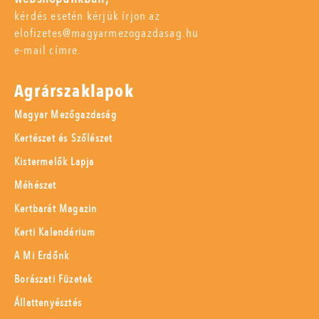
kérdés esetén kérjük írjon az
elofizetes@magyarmezogazdasag.hu
e-mail címre.
Agrárszaklapok
Magyar Mezőgazdaság
Kertészet és Szőlészet
Kistermelők Lapja
Méhészet
Kertbarát Magazin
Kerti Kalendárium
A Mi Erdőnk
Borászati Füzetek
Állattenyésztés