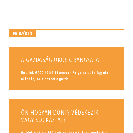
PROMÓCIÓ
A GAZDASÁG OKOS ŐRANGYALA
Reolink G450 kültéri kamera - Folyamatos felügyelet
akkor is, ha nincs ott a gazda.
ÖN HOGYAN DÖNT? VÉDEKEZIK
VAGY KOCKÁZTAT?
Az idei aszályos időjárás kedvez a kukoricamoly és a