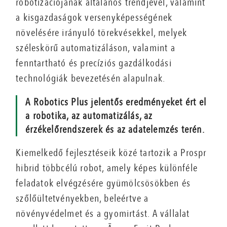
robotizációjának általános trendjével, valamint
a kisgazdaságok versenyképességének
növelésére irányuló törekvésekkel, melyek
széleskörű automatizáláson, valamint a
fenntartható és precíziós gazdálkodási
technológiák bevezetésén alapulnak.
A Robotics Plus jelentős eredményeket ért el
a robotika, az automatizálás, az
érzékelőrendszerek és az adatelemzés terén.
Kiemelkedő fejlesztéseik közé tartozik a Prospr
hibrid többcélú robot, amely képes különféle
feladatok elvégzésére gyümölcsösökben és
szőlőültetvényekben, beleértve a
növényvédelmet és a gyomirtást. A vállalat