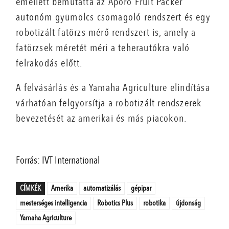
emellett bemutatta az Āporo Fruit Packer
autonóm gyümölcs csomagoló rendszert és egy
robotizált fatörzs mérő rendszert is, amely a
fatörzsek méretét méri a teherautókra való
felrakodás előtt.
A felvásárlás és a Yamaha Agriculture elindítása
várhatóan felgyorsítja a robotizált rendszerek
bevezetését az amerikai és más piacokon.
Forrás: IVT International
CÍMKÉK
Amerika
automatizálás
gépipar
mesterséges intelligencia
Robotics Plus
robotika
újdonság
Yamaha Agriculture