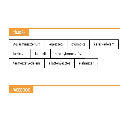
CÍMKÉK
Agrárminisztérium
egészség
gyümölcs
kereskedelem
kertészet
kiemelt
növénytermesztés
természetvédelem
állattenyésztés
élelmiszer
FACEBOOK