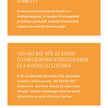
TERMELÉS
A méhészek kulcsszerepet töltenek be a
mezőgazdaságban, és megfelelő támogatással
jelentősen javíthatják munkakörülményeiket,
valamint termelésük hatékonyságát.
100 FAO NŐI HŐS AZ AGRÁR-
ÉLELMISZERIPARI RENDSZEREKBEN
ÉS A VIDÉKFEJLESZTÉSBEN
A Női Gazdálkodók Nemzetközi Éve alkalmából
elindult a jelölés az első „100 FAO Női Hős”
elismerésre. Az évente átadott díj olyan nőket
ünnepel, akiknek munkássága valódi és pozitív
változást hoz az agrár-élelmiszeriparban.