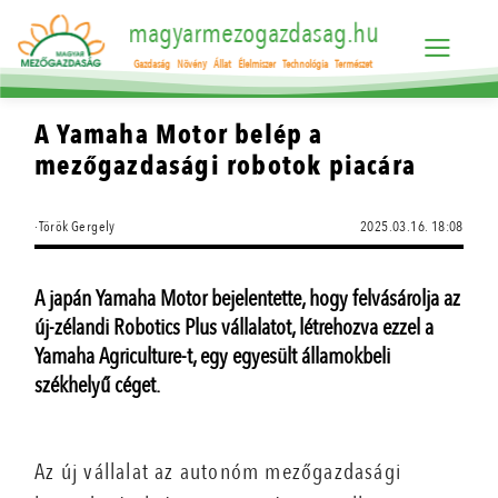
magyarmezogazdasag.hu
Gazdaság
Növény
Állat
Élelmiszer
Technológia
Természet
A Yamaha Motor belép a
mezőgazdasági robotok piacára
·Török Gergely
2025.03.16. 18:08
A japán Yamaha Motor bejelentette, hogy felvásárolja az
új-zélandi Robotics Plus vállalatot, létrehozva ezzel a
Yamaha Agriculture-t, egy egyesült államokbeli
székhelyű céget.
Az új vállalat az autonóm mezőgazdasági