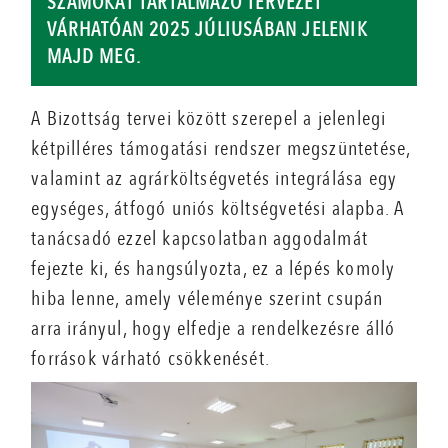
SZÁMOKAT TARTALMAZÓ TERVEZET
VÁRHATÓAN 2025 JÚLIUSÁBAN JELENIK
MAJD MEG.
A Bizottság tervei között szerepel a jelenlegi
kétpilléres támogatási rendszer megszüntetése,
valamint az agrárköltségvetés integrálása egy
egységes, átfogó uniós költségvetési alapba. A
tanácsadó ezzel kapcsolatban aggodalmát
fejezte ki, és hangsúlyozta, ez a lépés komoly
hiba lenne, amely véleménye szerint csupán
arra irányul, hogy elfedje a rendelkezésre álló
források várható csökkenését.