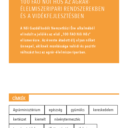
100 FAO NŐI HŐS AZ AGRÁR-
ÉLELMISZERIPARI RENDSZEREKBEN
ÉS A VIDÉKFEJLESZTÉSBEN
A Női Gazdálkodók Nemzetközi Éve alkalmából
elindult a jelölés az első „100 FAO Női Hős”
elismerésre. Az évente átadott díj olyan nőket
ünnepel, akiknek munkássága valódi és pozitív
változást hoz az agrár-élelmiszeriparban.
CÍMKÉK
Agrárminisztérium
egészség
gyümölcs
kereskedelem
kertészet
kiemelt
növénytermesztés