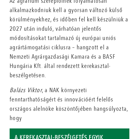
Az agrárium szereplőinek folyamatosan
alkalmazkodniuk kell a gyorsan változó külső
körülményekhez, és időben fel kell készülniük a
2027 után induló, várhatóan jelentős
módosításokat tartalmazó új európai uniós
agrártámogatási ciklusra – hangzott el a
Nemzeti Agrárgazdasági Kamara és a BASF
Hungária Kft. által rendezett kerekasztal-
beszélgetésen.
Balázs Viktor
, a NAK környezeti
fenntarthatóságért és innovációért felelős
országos alelnöke köszöntőjében hangsúlyozta,
hogy
A KEREKASZTAL-BESZÉLGETÉS EGYIK