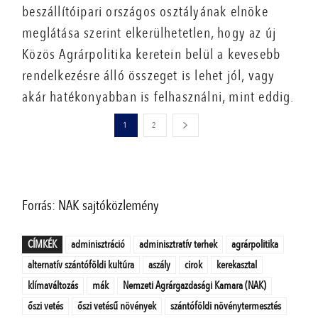
beszállítóipari országos osztályának elnöke
meglátása szerint elkerülhetetlen, hogy az új
Közös Agrárpolitika keretein belül a kevesebb
rendelkezésre álló összeget is lehet jól, vagy
akár hatékonyabban is felhasználni, mint eddig.
1
2
Forrás: NAK sajtóközlemény
CÍMKÉK
adminisztráció
adminisztratív terhek
agrárpolitika
alternatív szántóföldi kultúra
aszály
cirok
kerekasztal
klímaváltozás
mák
Nemzeti Agrárgazdasági Kamara (NAK)
őszi vetés
őszi vetésű növények
szántóföldi növénytermesztés