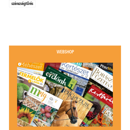
szárazságtűrés
WEBSHOP