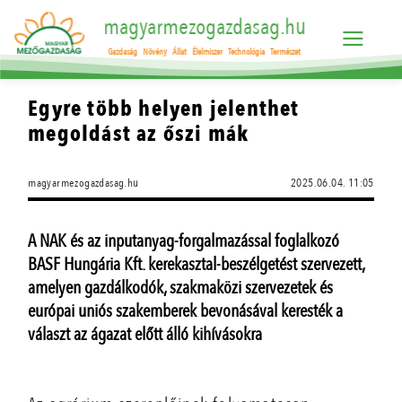
magyarmezogazdasag.hu
Gazdaság
Növény
Állat
Élelmiszer
Technológia
Természet
Egyre több helyen jelenthet
megoldást az őszi mák
magyarmezogazdasag.hu
2025.06.04. 11:05
A NAK és az inputanyag-forgalmazással foglalkozó
BASF Hungária Kft. kerekasztal-beszélgetést szervezett,
amelyen gazdálkodók, szakmaközi szervezetek és
európai uniós szakemberek bevonásával keresték a
választ az ágazat előtt álló kihívásokra