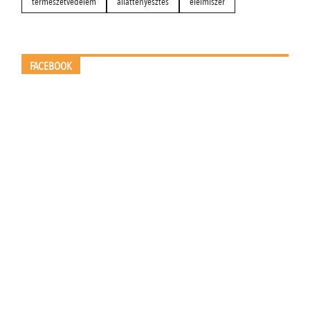
természetvédelem
állattenyésztés
élelmiszer
FACEBOOK