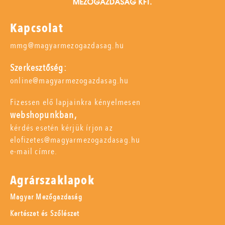
Kapcsolat
mmg@magyarmezogazdasag.hu
Szerkesztőség:
online@magyarmezogazdasag.hu
Fizessen elő lapjainkra kényelmesen
webshopunkban,
kérdés esetén kérjük írjon az
elofizetes@magyarmezogazdasag.hu
e-mail címre.
Agrárszaklapok
Magyar Mezőgazdaság
Kertészet és Szőlészet