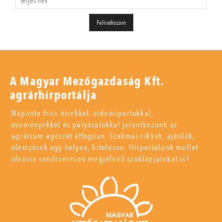
A Magyar Mezőgazdaság Kft.
agrárhírportálja
Naponta friss hírekkel, videóriportokkal,
eseményekkel és pályázatokkal jelentkezünk az
agrárium egészét átfogóan. Szakmai cikkek, ajánlók,
elemzések egy helyen, hitelesen. Hírportálunk mellet
olvassa rendszeresen megjelenő szaklapjainkat is!