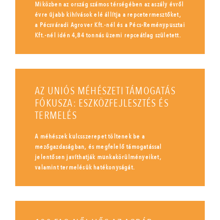
Miközben az ország számos térségében az aszály évről
évre újabb kihívások elé állítja a repcetermesztőket,
a Pécsváradi Agrover Kft.-nél és a Pécs-Reménypusztai
Kft.-nél idén 4,84 tonnás üzemi repceátlag született.
AZ UNIÓS MÉHÉSZETI TÁMOGATÁS
FÓKUSZA: ESZKÖZFEJLESZTÉS ÉS
TERMELÉS
A méhészek kulcsszerepet töltenek be a
mezőgazdaságban, és megfelelő támogatással
jelentősen javíthatják munkakörülményeiket,
valamint termelésük hatékonyságát.