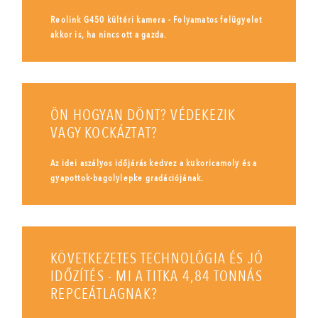
Reolink G450 kültéri kamera - Folyamatos felügyelet
akkor is, ha nincs ott a gazda.
ÖN HOGYAN DÖNT? VÉDEKEZIK
VAGY KOCKÁZTAT?
Az idei aszályos időjárás kedvez a kukoricamoly és a
gyapottok-bagolylepke gradációjának.
KÖVETKEZETES TECHNOLÓGIA ÉS JÓ
IDŐZÍTÉS - MI A TITKA 4,84 TONNÁS
REPCEÁTLAGNAK?