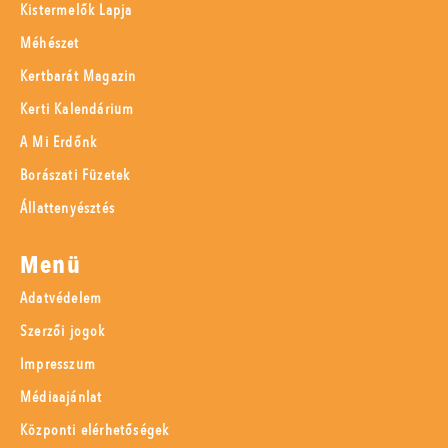
Kistermelők Lapja
Méhészet
Kertbarát Magazin
Kerti Kalendárium
A Mi Erdőnk
Borászati Füzetek
Állattenyésztés
Menü
Adatvédelem
Szerzői jogok
Impresszum
Médiaajánlat
Központi elérhetőségek