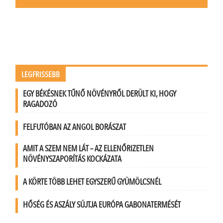
LEGFRISSEBB
EGY BÉKÉSNEK TŰNŐ NÖVÉNYRŐL DERÜLT KI, HOGY
RAGADOZÓ
FELFUTÓBAN AZ ANGOL BORÁSZAT
AMIT A SZEM NEM LÁT – AZ ELLENŐRIZETLEN
NÖVÉNYSZAPORÍTÁS KOCKÁZATA
A KÖRTE TÖBB LEHET EGYSZERŰ GYÜMÖLCSNÉL
HŐSÉG ÉS ASZÁLY SÚJTJA EURÓPA GABONATERMÉSÉT