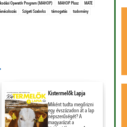
kodási Operatív Program (MAHOP)
MAHOP Plusz
MATE
Tanácskozás
Szigeti Szabolcs
támogatás
tudomány
Kistermelők Lapja
Miként tudta megőrizni
egy évszázadon át a lap
népszerűségét? A
magyarázat a