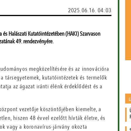
2025.06.16. 04:03
 és Halászati Kutatóintézetében (HAKI) Szarvason
zatának 49. rendezvényére.
 tudományos megközelítésére és az innovációra
 a társegyetemek, kutatóintézetek és termelők
tatja az ágazat iránti élénk érdeklődést és a
L
óközpont vezetője köszöntőjében kiemelte, a
len, hiszen 48 évvel ezelőtt hívták életre, és
ások vagy a koronavírus-járvány okozta