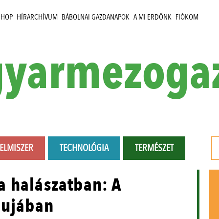
SHOP
HÍRARCHÍVUM
BÁBOLNAI GAZDANAPOK
A MI ERDŐNK
FIÓKOM
yarmezoga
LELMISZER
TECHNOLÓGIA
TERMÉSZET
a halászatban: A
pujában