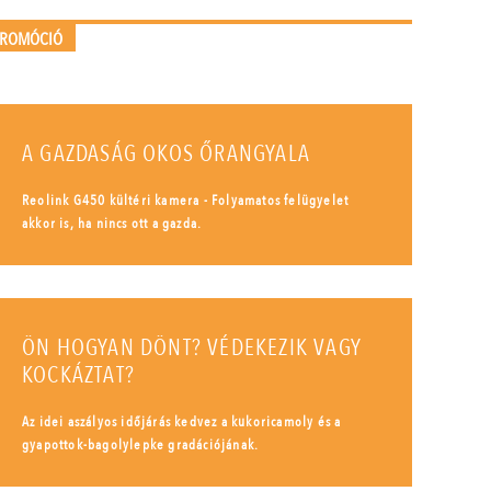
PROMÓCIÓ
A GAZDASÁG OKOS ŐRANGYALA
Reolink G450 kültéri kamera - Folyamatos felügyelet
akkor is, ha nincs ott a gazda.
ÖN HOGYAN DÖNT? VÉDEKEZIK VAGY
KOCKÁZTAT?
Az idei aszályos időjárás kedvez a kukoricamoly és a
gyapottok-bagolylepke gradációjának.