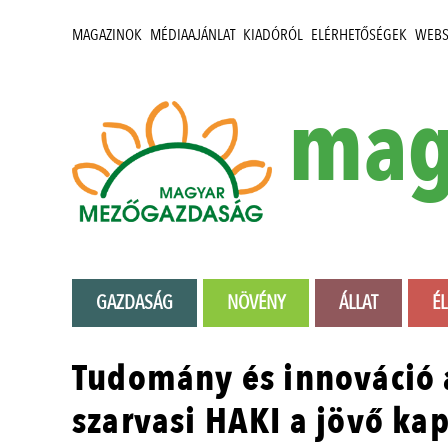
MAGAZINOK
MÉDIAAJÁNLAT
KIADÓRÓL
ELÉRHETŐSÉGEK
WEB
mag
GAZDASÁG
NÖVÉNY
ÁLLAT
É
Tudomány és innováció 
szarvasi HAKI a jövő ka