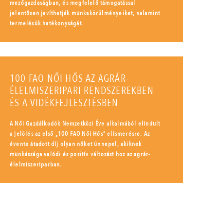
mezőgazdaságban, és megfelelő támogatással
jelentősen javíthatják munkakörülményeiket, valamint
termelésük hatékonyságát.
100 FAO NŐI HŐS AZ AGRÁR-
ÉLELMISZERIPARI RENDSZEREKBEN
ÉS A VIDÉKFEJLESZTÉSBEN
A Női Gazdálkodók Nemzetközi Éve alkalmából elindult
a jelölés az első „100 FAO Női Hős” elismerésre. Az
évente átadott díj olyan nőket ünnepel, akiknek
munkássága valódi és pozitív változást hoz az agrár-
élelmiszeriparban.