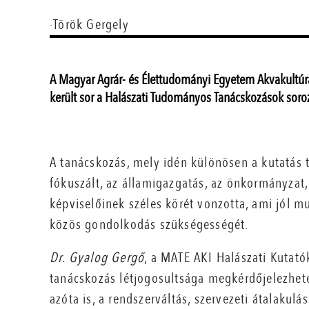
·Török Gergely
A Magyar Agrár- és Élettudományi Egyetem Akvakultúra
került sor a Halászati Tudományos Tanácskozások soro
A tanácskozás, mely idén különösen a kutatás
fókuszált, az államigazgatás, az önkormányzat,
képviselőinek széles körét vonzotta, ami jól mu
közös gondolkodás szükségességét.
Dr. Gyalog Gergő
, a MATE AKI Halászati Kutat
tanácskozás létjogosultsága megkérdőjelezhetet
azóta is, a rendszerváltás, szervezeti átalakul