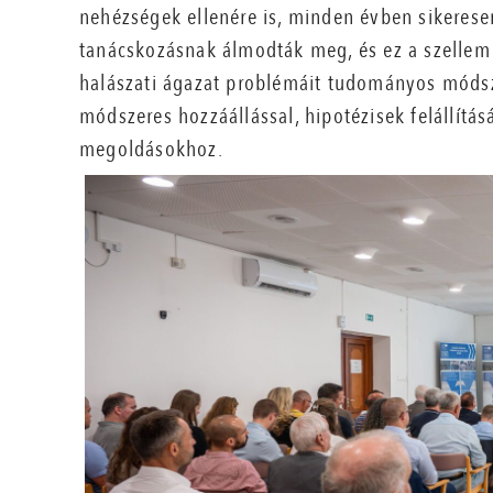
nehézségek ellenére is, minden évben sikeres
tanácskozásnak álmodták meg, és ez a szellem m
halászati ágazat problémáit tudományos módsz
módszeres hozzáállással, hipotézisek felállítás
megoldásokhoz.