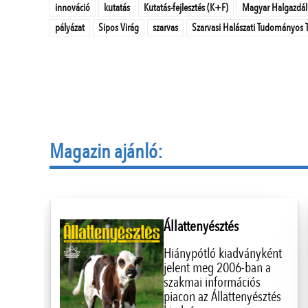
innováció
kutatás
Kutatás-fejlesztés (K+F)
Magyar Halgazdál
pályázat
Sipos Virág
szarvas
Szarvasi Halászati Tudományos 
Magazin ajánló:
Állattenyésztés
Hiánypótló kiadványként
jelent meg 2006-ban a
szakmai információs
piacon az Állattenyésztés