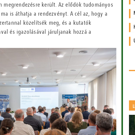
en megrendezésre került. Az elődök tudományos
a is áthatja a rendezvényt. A cél az, hogy a
ertannal közelítsék meg, és a kutatók
ával és igazolásával járuljanak hozzá a
L