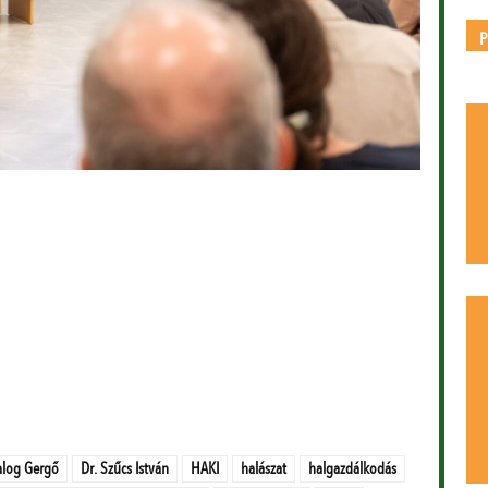
alog Gergő
Dr. Szűcs István
HAKI
halászat
halgazdálkodás