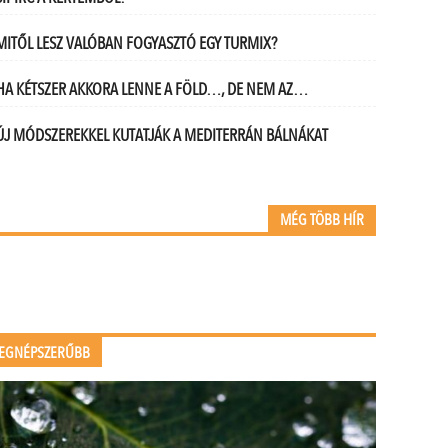
MITŐL LESZ VALÓBAN FOGYASZTÓ EGY TURMIX?
HA KÉTSZER AKKORA LENNE A FÖLD…, DE NEM AZ…
ÚJ MÓDSZEREKKEL KUTATJÁK A MEDITERRÁN BÁLNÁKAT
MÉG TÖBB HÍR
EGNÉPSZERŰBB