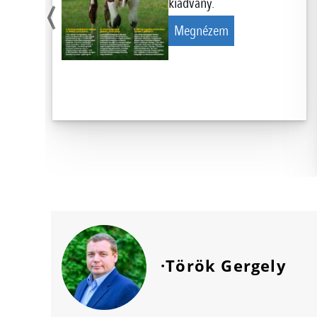
‹
kiadvány.
Megnézem
·Török Gergely