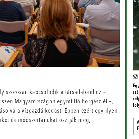
ly szorosan kapcsolódik a társadalomhoz –
iszen Magyarországon egymillió horgász él –,
yásolva a vízgazdálkodást. Éppen ezért egy ilyen
eiket és módszertanukat osztják meg,