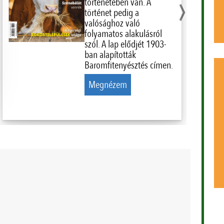
›
történetében van. A
történet pedig a
valósághoz való
folyamatos alakulásról
szól. A lap elődjét 1903-
ban alapították
Baromfitenyésztés címen.
Megnézem