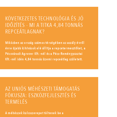
KÖVETKEZETES TECHNOLÓGIA ÉS JÓ
IDŐZÍTÉS - MI A TITKA 4,84 TONNÁS
REPCEÁTLAGNAK?
Miközben az ország számos térségében az aszály évről
évre újabb kihívások elé állítja a repcetermesztőket, a
Pécsváradi Agrover Kft.-nél és a Pécs-Reménypusztai
Kft.-nél idén 4,84 tonnás üzemi repceátlag született.
AZ UNIÓS MÉHÉSZETI TÁMOGATÁS
FÓKUSZA: ESZKÖZFEJLESZTÉS ÉS
TERMELÉS
A méhészek kulcsszerepet töltenek be a