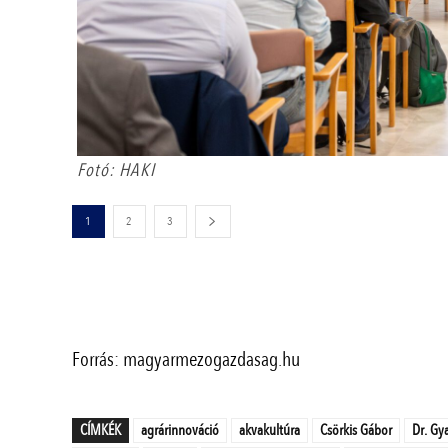
Fotó: HAKI
1
2
3
Forrás: magyarmezogazdasag.hu
CÍMKÉK
agrárinnováció
akvakultúra
Csörkis Gábor
Dr. Gy