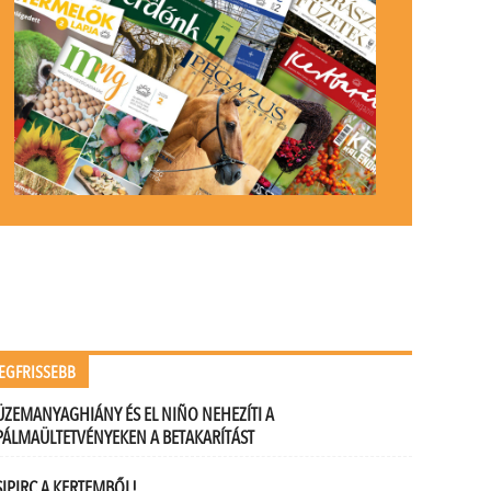
EGFRISSEBB
ÜZEMANYAGHIÁNY ÉS EL NIÑO NEHEZÍTI A
PÁLMAÜLTETVÉNYEKEN A BETAKARÍTÁST
SIPIRC A KERTEMBŐL!