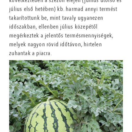
következtében a szezon elején (június utolsó és
július első hetében) kb. harmad annyi termést
takarítottunk be, mint tavaly ugyanezen
időszakban, ellenben július közepétől
megérkeztek a jelentős termésmennyiségek,
melyek nagyon rövid időtávon, hirtelen
zuhantak a piacra.