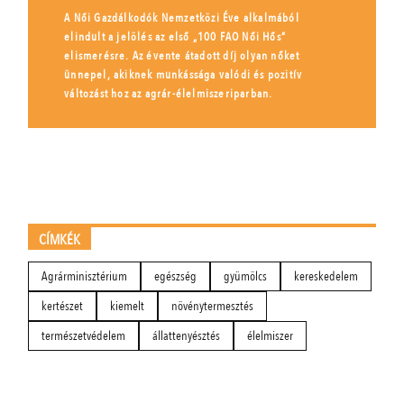
A Női Gazdálkodók Nemzetközi Éve alkalmából
elindult a jelölés az első „100 FAO Női Hős”
elismerésre. Az évente átadott díj olyan nőket
ünnepel, akiknek munkássága valódi és pozitív
változást hoz az agrár-élelmiszeriparban.
CÍMKÉK
Agrárminisztérium
egészség
gyümölcs
kereskedelem
kertészet
kiemelt
növénytermesztés
természetvédelem
állattenyésztés
élelmiszer