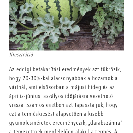
Illusztráció
Az eddigi betakarítási eredmények azt tükrözik,
hogy 20-30%-kal alacsonyabbak a hozamok a
vártnál, ami elsősorban a májusi hideg és az
április-júniusi aszályos időjárásra vezethető
vissza. Számos esetben azt tapasztaljuk, hogy
ezt a terméskiesést alapvetően a kisebb
gyümölcsméretek eredményezik, „darabszámra”
a tervezettnek megfelelően alakul a termés. A