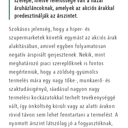
szerepe, illetve felelőssége van a hazai
áruházláncoknak, amelyek az akciós árakkal
predesztinálják az árszintet.
Szokásos jelenség, hogy a hiper- és
szupermarketek követik egymást az akciós árak
alakításában, amivel egyben folyamatosan
negatív árspirált gerjesztenek. Nekik, mint
meghatározó piaci szereplőknek is fontos
megérteniük, hogy a zöldség-gyümölcs
termelés mára egy nagy tőke-, munkaerő- és
szaktudásigényű, ráadásul nagyon nagy
termelési kockázatokkal terhelt tevékenységgé
vált, így önköltség körüli vagy az alatti árakon
rövid távon sem lehet fenntartani a termelést. A
nyomott árszint látszólag jó a fogyasztóknak,