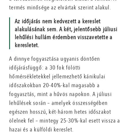
termés minősége az elvártak szerint alakul.
Az időjárás nem kedvezett a kereslet
alakulásának sem. A két, jelentősebb júliusi
lehűlési hullám érdemben visszavetette a
keresletet.
A dinnye fogyasztása ugyanis döntően
időjárásfüggő: a 30 fok fölötti
hőmérsékletekkel jellemezhető kánikulai
időszakokban 20-40%-kal magasabb a
fogyasztás, mint a hűvös napokon. A júliusi
lehűlések során – amelyek összességében
egészen hosszú, két-három hetes időszakot
ölelnek fel – mintegy 25-30%-kal esett vissza a
hazai és a külföldi kereslet.