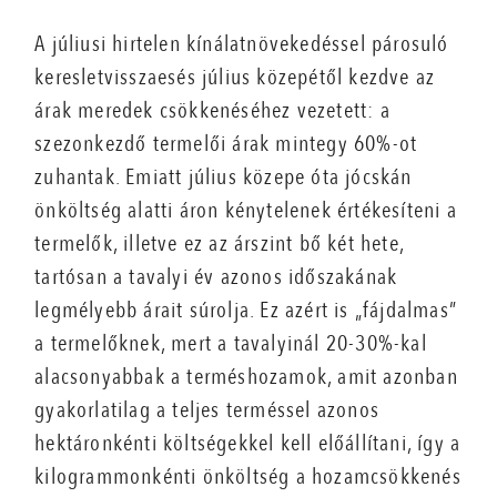
A júliusi hirtelen kínálatnövekedéssel párosuló
keresletvisszaesés július közepétől kezdve az
árak meredek csökkenéséhez vezetett: a
szezonkezdő termelői árak mintegy 60%-ot
zuhantak. Emiatt július közepe óta jócskán
önköltség alatti áron kénytelenek értékesíteni a
termelők, illetve ez az árszint bő két hete,
tartósan a tavalyi év azonos időszakának
legmélyebb árait súrolja. Ez azért is „fájdalmas”
a termelőknek, mert a tavalyinál 20-30%-kal
alacsonyabbak a terméshozamok, amit azonban
gyakorlatilag a teljes terméssel azonos
hektáronkénti költségekkel kell előállítani, így a
kilogrammonkénti önköltség a hozamcsökkenés