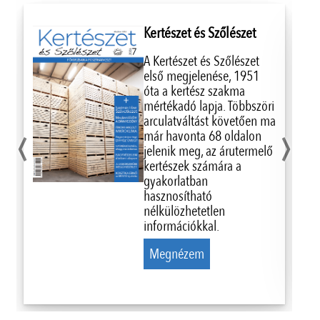
Kertészet és Szőlészet
A Kertészet és Szőlészet
első megjelenése, 1951
óta a kertész szakma
mértékadó lapja. Többszöri
‹
›
arculatváltást követően ma
már havonta 68 oldalon
jelenik meg, az árutermelő
kertészek számára a
gyakorlatban
hasznosítható
nélkülözhetetlen
információkkal.
Megnézem