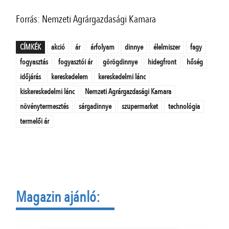
Forrás: Nemzeti Agrárgazdasági Kamara
CÍMKÉK
akció
ár
árfolyam
dinnye
élelmiszer
fagy
fogyasztás
fogyasztói ár
görögdinnye
hidegfront
hőség
időjárás
kereskedelem
kereskedelmi lánc
kiskereskedelmi lánc
Nemzeti Agrárgazdasági Kamara
növénytermesztés
sárgadinnye
szupermarket
technológia
termelői ár
Magazin ajánló: