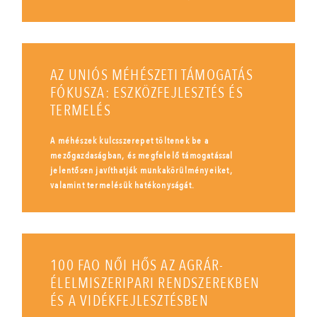
AZ UNIÓS MÉHÉSZETI TÁMOGATÁS
FÓKUSZA: ESZKÖZFEJLESZTÉS ÉS
TERMELÉS
A méhészek kulcsszerepet töltenek be a
mezőgazdaságban, és megfelelő támogatással
jelentősen javíthatják munkakörülményeiket,
valamint termelésük hatékonyságát.
100 FAO NŐI HŐS AZ AGRÁR-
ÉLELMISZERIPARI RENDSZEREKBEN
ÉS A VIDÉKFEJLESZTÉSBEN