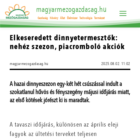
magyarmezogazdasag.hu
Gazdaság
Növény
Állat
Élelmiszer
Technológia
Természet
Elkeseredett dinnyetermesztők:
nehéz szezon, piacromboló akciók
magyarmezogazdasag.hu
2025.08.02. 11:02
A hazai dinnyeszezon egy-két hét csúszással indult a
szokatlanul hűvös és fényszegény májusi időjárás miatt,
az első kötések jórészt ki is maradtak.
A tavaszi időjárás, különösen az április eleji
fagyok az ültetési terveket teljesen