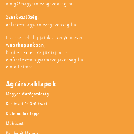
mmg@magyarmezogazdasag.hu
Szerkesztőség:
online@magyarmezogazdasag.hu
Fizessen elő lapjainkra kényelmesen
webshopunkban,
kérdés esetén kérjük írjon az
elofizetes@magyarmezogazdasag.hu
e-mail címre.
Agrárszaklapok
Magyar Mezőgazdaság
Kertészet és Szőlészet
Kistermelők Lapja
Méhészet
Kertbarát Magazin