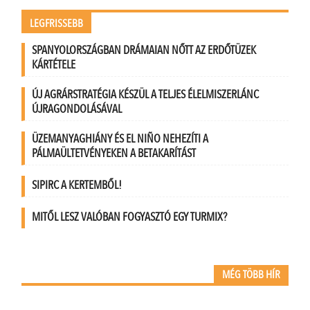
LEGFRISSEBB
SPANYOLORSZÁGBAN DRÁMAIAN NŐTT AZ ERDŐTÜZEK
KÁRTÉTELE
ÚJ AGRÁRSTRATÉGIA KÉSZÜL A TELJES ÉLELMISZERLÁNC
ÚJRAGONDOLÁSÁVAL
ÜZEMANYAGHIÁNY ÉS EL NIÑO NEHEZÍTI A
PÁLMAÜLTETVÉNYEKEN A BETAKARÍTÁST
SIPIRC A KERTEMBŐL!
MITŐL LESZ VALÓBAN FOGYASZTÓ EGY TURMIX?
MÉG TÖBB HÍR