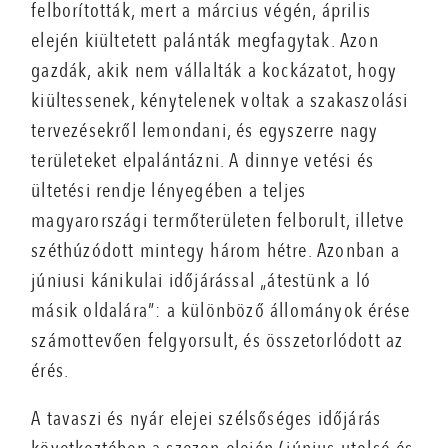
felborították, mert a március végén, április
elején kiültetett palánták megfagytak. Azon
gazdák, akik nem vállalták a kockázatot, hogy
kiültessenek, kénytelenek voltak a szakaszolási
tervezésekről lemondani, és egyszerre nagy
területeket elpalántázni. A dinnye vetési és
ültetési rendje lényegében a teljes
magyarországi termőterületen felborult, illetve
széthúzódott mintegy három hétre. Azonban a
júniusi kánikulai időjárással „átestünk a ló
másik oldalára”: a különböző állományok érése
számottevően felgyorsult, és összetorlódott az
érés.
A tavaszi és nyár elejei szélsőséges időjárás