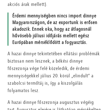
akciós árak mellett).
Érdemi mennyiségben nincs import dinnye
Magyarországon, de az exportunk is erősen
akadozik. Ennek oka, hogy az átlagosnál
hűvösebb júliusi időjárás mellett egész
Európában mérséklődött a fogyasztás.
A hazai dinnye tekintetében ellátási problémák
biztosan nem lesznek, a békési dinnye
főszezonja vége felé közeledik, de érdemi
mennyiségekkel július 20. körül „elindult” a
szabolcsi termőtáj is, így a kiszolgálás
folyamatos lesz.
A hazai dinnye főszezonja augusztus végéig
tart. Augusztus elejére is láthatóan mérsékelten