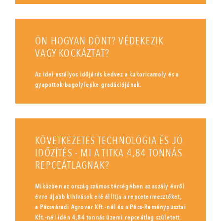
ÖN HOGYAN DÖNT? VÉDEKEZIK
VAGY KOCKÁZTAT?
Az idei aszályos időjárás kedvez a kukoricamoly és a
gyapottok-bagolylepke gradációjának.
KÖVETKEZETES TECHNOLÓGIA ÉS JÓ
IDŐZÍTÉS - MI A TITKA 4,84 TONNÁS
REPCEÁTLAGNAK?
Miközben az ország számos térségében az aszály évről
évre újabb kihívások elé állítja a repcetermesztőket,
a Pécsváradi Agrover Kft.-nél és a Pécs-Reménypusztai
Kft.-nél idén 4,84 tonnás üzemi repceátlag született.