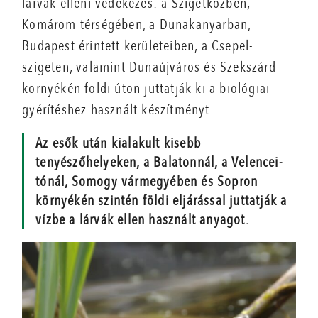
lárvák elleni védekezés: a Szigetközben,
Komárom térségében, a Dunakanyarban,
Budapest érintett kerületeiben, a Csepel-
szigeten, valamint Dunaújváros és Szekszárd
környékén földi úton juttatják ki a biológiai
gyérítéshez használt készítményt.
Az esők után kialakult kisebb
tenyészőhelyeken, a Balatonnál, a Velencei-
tónál, Somogy vármegyében és Sopron
környékén szintén földi eljárással juttatják a
vízbe a lárvák ellen használt anyagot.