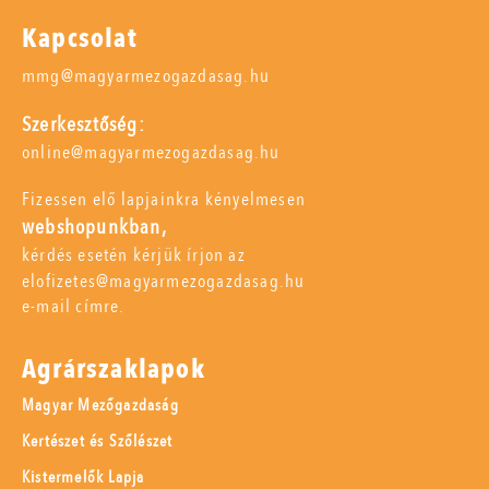
Kapcsolat
mmg@magyarmezogazdasag.hu
Szerkesztőség:
online@magyarmezogazdasag.hu
Fizessen elő lapjainkra kényelmesen
webshopunkban,
kérdés esetén kérjük írjon az
elofizetes@magyarmezogazdasag.hu
e-mail címre.
Agrárszaklapok
Magyar Mezőgazdaság
Kertészet és Szőlészet
Kistermelők Lapja