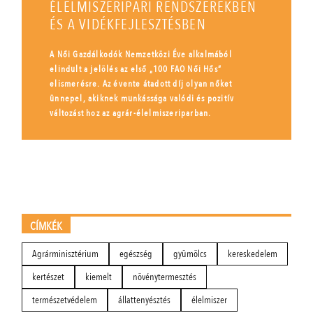
ÉLELMISZERIPARI RENDSZEREKBEN
ÉS A VIDÉKFEJLESZTÉSBEN
A Női Gazdálkodók Nemzetközi Éve alkalmából
elindult a jelölés az első „100 FAO Női Hős”
elismerésre. Az évente átadott díj olyan nőket
ünnepel, akiknek munkássága valódi és pozitív
változást hoz az agrár-élelmiszeriparban.
CÍMKÉK
Agrárminisztérium
egészség
gyümölcs
kereskedelem
kertészet
kiemelt
növénytermesztés
természetvédelem
állattenyésztés
élelmiszer