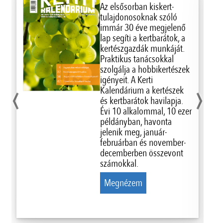
Az elsősorban kiskert-
tulajdonosoknak szóló
immár 30 éve megjelenő
lap segíti a kertbarátok, a
kertészgazdák munkáját.
Praktikus tanácsokkal
szolgálja a hobbikertészek
‹
›
igényeit. A Kerti
Kalendárium a kertészek
és kertbarátok havilapja.
Évi 10 alkalommal, 10 ezer
példányban, havonta
jelenik meg, január-
februárban és november-
decemberben összevont
számokkal.
Megnézem