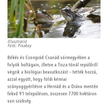
Illusztráció
Fotó: Pixabay
Békés és Csongrád-Csanád vármegyében a
folyók holtágain, illetve a Tisza-tónál repülőről
végzik a biológiai beavatkozást – tették hozzá,
azzal együtt, hogy földi kémiai
szúnyoggyérítésre a Hernád és a Dráva mentén
fekvő 91 településen, összesen 7700 hektáron
van szükség.