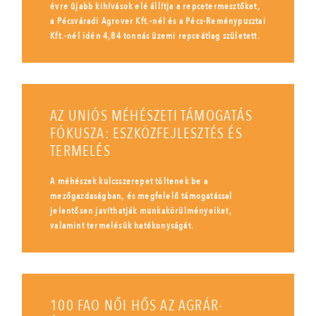
évre újabb kihívások elé állítja a repcetermesztőket,
a Pécsváradi Agrover Kft.-nél és a Pécs-Reménypusztai
Kft.-nél idén 4,84 tonnás üzemi repceátlag született.
AZ UNIÓS MÉHÉSZETI TÁMOGATÁS
FÓKUSZA: ESZKÖZFEJLESZTÉS ÉS
TERMELÉS
A méhészek kulcsszerepet töltenek be a
mezőgazdaságban, és megfelelő támogatással
jelentősen javíthatják munkakörülményeiket,
valamint termelésük hatékonyságát.
100 FAO NŐI HŐS AZ AGRÁR-