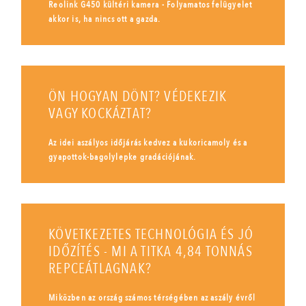
Reolink G450 kültéri kamera - Folyamatos felügyelet
akkor is, ha nincs ott a gazda.
ÖN HOGYAN DÖNT? VÉDEKEZIK
VAGY KOCKÁZTAT?
Az idei aszályos időjárás kedvez a kukoricamoly és a
gyapottok-bagolylepke gradációjának.
KÖVETKEZETES TECHNOLÓGIA ÉS JÓ
IDŐZÍTÉS - MI A TITKA 4,84 TONNÁS
REPCEÁTLAGNAK?
Miközben az ország számos térségében az aszály évről