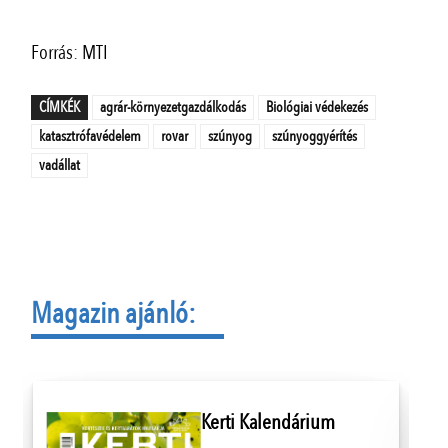
Forrás: MTI
CÍMKÉK
agrár-környezetgazdálkodás
Biológiai védekezés
katasztrófavédelem
rovar
szúnyog
szúnyoggyérítés
vadállat
Magazin ajánló:
Kerti Kalendárium