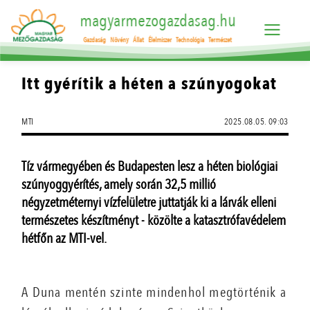
magyarmezogazdasag.hu
Gazdaság
Növény
Állat
Élelmiszer
Technológia
Természet
Itt gyérítik a héten a szúnyogokat
MTI
2025.08.05. 09:03
Tíz vármegyében és Budapesten lesz a héten biológiai
szúnyoggyérítés, amely során 32,5 millió
négyzetméternyi vízfelületre juttatják ki a lárvák elleni
természetes készítményt - közölte a katasztrófavédelem
hétfőn az MTI-vel.
A Duna mentén szinte mindenhol megtörténik a