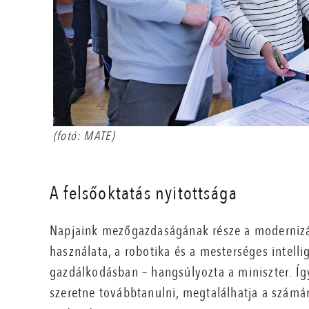
(fotó: MATE)
A felsőoktatás nyitottsága
Napjaink mezőgazdaságának része a modernizáci
használata, a robotika és a mesterséges intel
gazdálkodásban – hangsúlyozta a miniszter. Íg
szeretne továbbtanulni, megtalálhatja a számár