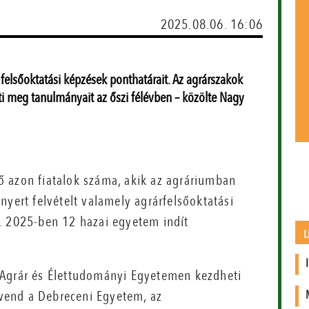
2025.08.06. 16:06
elsőoktatási képzések ponthatárait. Az agrárszakok
ti meg tanulmányait az őszi félévben – közölte Nagy
 azon fiatalok száma, akik az agráriumban
nyert felvételt valamely agrárfelsőoktatási
. 2025-ben 12 hazai egyetem indít
L
 Agrár és Élettudományi Egyetemen kezdheti
vend a Debreceni Egyetem, az