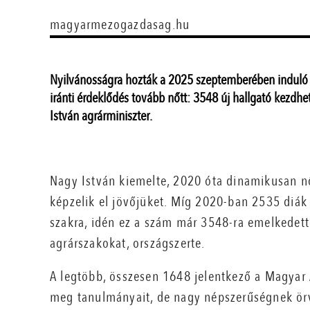
magyarmezogazdasag.hu
Nyilvánosságra hozták a 2025 szeptemberében induló f
iránti érdeklődés tovább nőtt: 3548 új hallgató kezdhe
István agrárminiszter.
Nagy István kiemelte, 2020 óta dinamikusan nő
képzelik el jövőjüket. Míg 2020-ban 2535 diák 
szakra, idén ez a szám már 3548-ra emelkedett
agrárszakokat, országszerte.
A legtöbb, összesen 1648 jelentkező a Magyar
meg tanulmányait, de nagy népszerűségnek ör