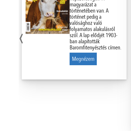
magyarázat a
történetében van. A
történet pedig a
valósághoz való
‹
folyamatos alakulásról
szól. A lap elődjét 1903-
ban alapították
Baromfitenyésztés címen.
Megnézem