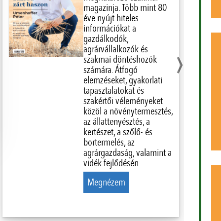
magazinja. Több mint 80
éve nyújt hiteles
információkat a
gazdálkodók,
›
agrárvállalkozók és
szakmai döntéshozók
számára. Átfogó
elemzéseket, gyakorlati
tapasztalatokat és
szakértői véleményeket
közöl a növénytermesztés,
az állattenyésztés, a
kertészet, a szőlő- és
bortermelés, az
agrárgazdaság, valamint a
vidék fejlődésén...
Megnézem