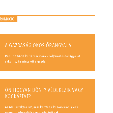
PROMÓCIÓ
A GAZDASÁG OKOS ŐRANGYALA
Reolink G450 kültéri kamera - Folyamatos felügyelet
akkor is, ha nincs ott a gazda.
ÖN HOGYAN DÖNT? VÉDEKEZIK VAGY
KOCKÁZTAT?
Az idei aszályos időjárás kedvez a kukoricamoly és a
gyapottok-bagolylepke gradációjának.