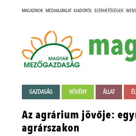
MAGAZINOK
MÉDIAAJÁNLAT
KIADÓRÓL
ELÉRHETŐSÉGEK
WEB
mag
GAZDASÁG
NÖVÉNY
ÁLLAT
É
Az agrárium jövője: egy
agrárszakon