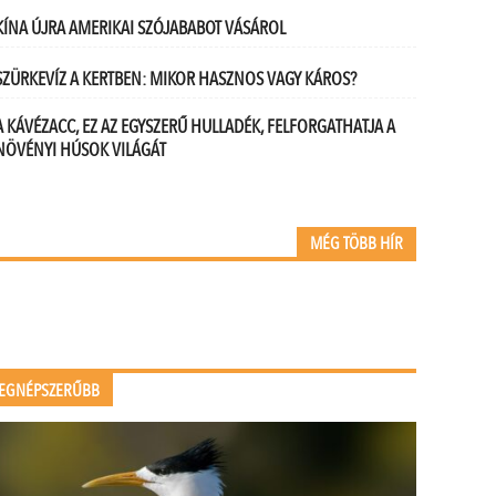
KÍNA ÚJRA AMERIKAI SZÓJABABOT VÁSÁROL
SZÜRKEVÍZ A KERTBEN: MIKOR HASZNOS VAGY KÁROS?
A KÁVÉZACC, EZ AZ EGYSZERŰ HULLADÉK, FELFORGATHATJA A
NÖVÉNYI HÚSOK VILÁGÁT
MÉG TÖBB HÍR
EGNÉPSZERŰBB