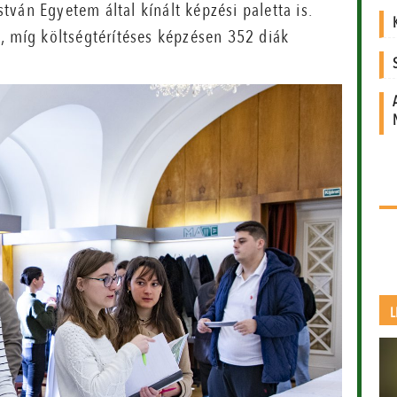
ván Egyetem által kínált képzési paletta is.
, míg költségtérítéses képzésen 352 diák
L