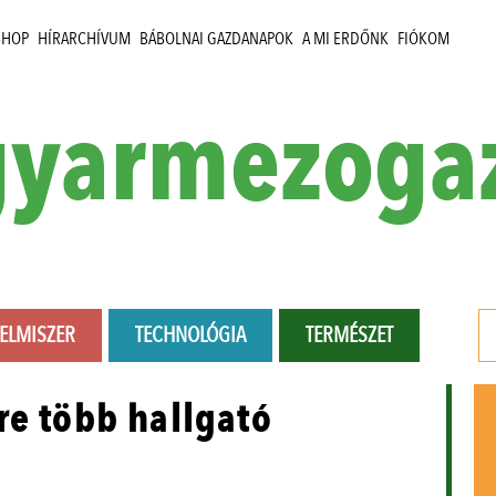
SHOP
HÍRARCHÍVUM
BÁBOLNAI GAZDANAPOK
A MI ERDŐNK
FIÓKOM
yarmezoga
LELMISZER
TECHNOLÓGIA
TERMÉSZET
re több hallgató