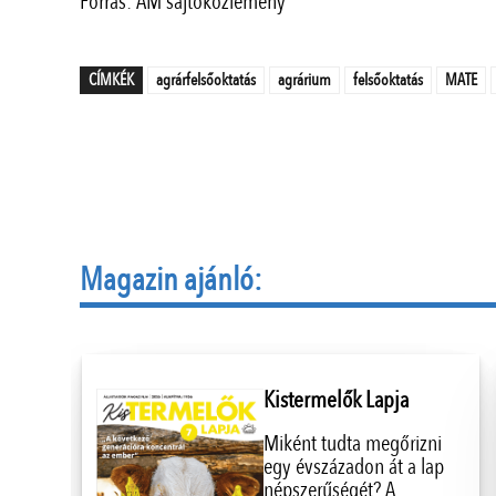
Forrás: AM sajtóközlemény
CÍMKÉK
agrárfelsőoktatás
agrárium
felsőoktatás
MATE
Magazin ajánló:
Kistermelők Lapja
Miként tudta megőrizni
egy évszázadon át a lap
népszerűségét? A