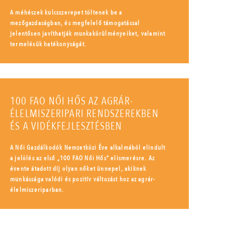
A méhészek kulcsszerepet töltenek be a
mezőgazdaságban, és megfelelő támogatással
jelentősen javíthatják munkakörülményeiket, valamint
termelésük hatékonyságát.
100 FAO NŐI HŐS AZ AGRÁR-
ÉLELMISZERIPARI RENDSZEREKBEN
ÉS A VIDÉKFEJLESZTÉSBEN
A Női Gazdálkodók Nemzetközi Éve alkalmából elindult
a jelölés az első „100 FAO Női Hős” elismerésre. Az
évente átadott díj olyan nőket ünnepel, akiknek
munkássága valódi és pozitív változást hoz az agrár-
élelmiszeriparban.