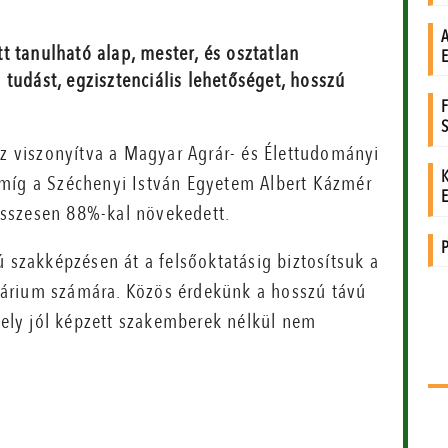
itt tanulható alap, mester, és osztatlan
tudást, egzisztenciális lehetőséget, hosszú
oz viszonyítva a Magyar Agrár- és Élettudományi
 míg a Széchenyi István Egyetem Albert Kázmér
sszesen 88%-kal növekedett.
ú szakképzésen át a felsőoktatásig biztosítsuk a
árium számára. Közös érdekünk a hosszú távú
 mely jól képzett szakemberek nélkül nem